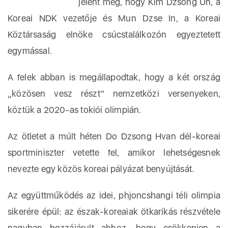
jelent meg, hogy Kim Dzsong Un, a
Koreai NDK vezetője és Mun Dzse In, a Koreai
Köztársaság elnöke csúcstalálkozón egyeztetett
egymással.
A felek abban is megállapodtak, hogy a két ország
„közösen vesz részt” nemzetközi versenyeken,
köztük a 2020-as tokiói olimpián.
Az ötletet a múlt héten Do Dzsong Hvan dél-koreai
sportminiszter vetette fel, amikor lehetségesnek
nevezte egy közös koreai pályázat benyújtását.
Az együttműködés az idei, phjoncshangi téli olimpia
sikerére épül: az észak-koreaiak ötkarikás részvétele
nagyban hozzájárult ahhoz, hogy csökkenjen a