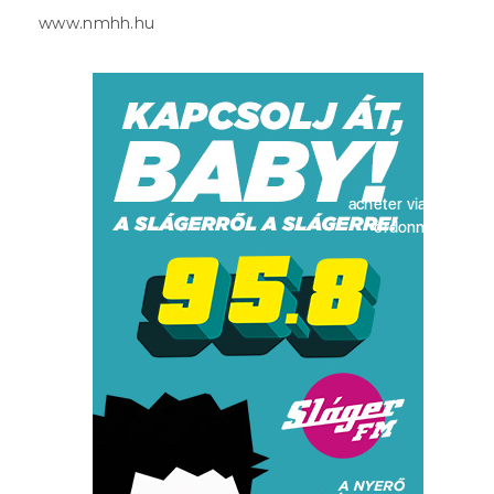
www.nmhh.hu
acheter viagra sans
ordonnance