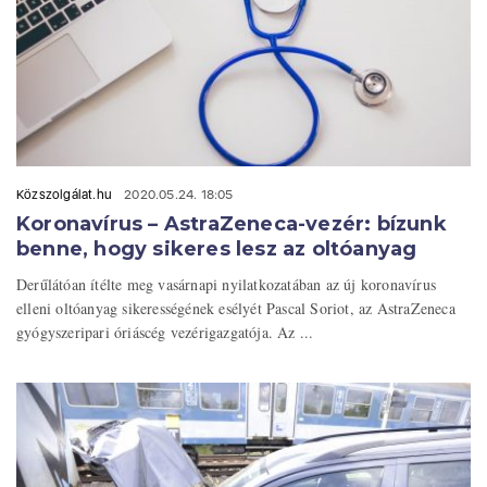
Közszolgálat.hu
2020.05.24. 18:05
Koronavírus – AstraZeneca-vezér: bízunk
benne, hogy sikeres lesz az oltóanyag
Derűlátóan ítélte meg vasárnapi nyilatkozatában az új koronavírus
elleni oltóanyag sikerességének esélyét Pascal Soriot, az AstraZeneca
gyógyszeripari óriáscég vezérigazgatója. Az ...