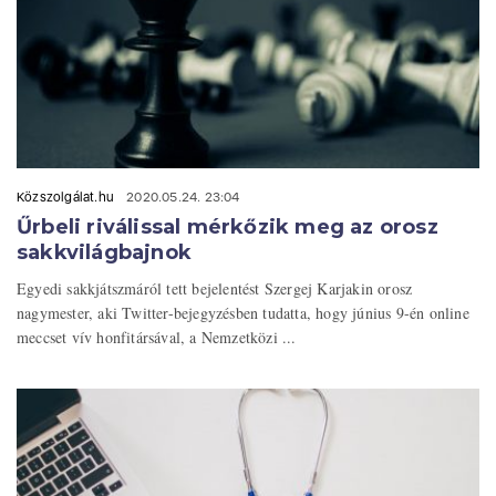
Közszolgálat.hu
2020.05.24. 23:04
Űrbeli riválissal mérkőzik meg az orosz
sakkvilágbajnok
Egyedi sakkjátszmáról tett bejelentést Szergej Karjakin orosz
nagymester, aki Twitter-bejegyzésben tudatta, hogy június 9-én online
meccset vív honfitársával, a Nemzetközi ...