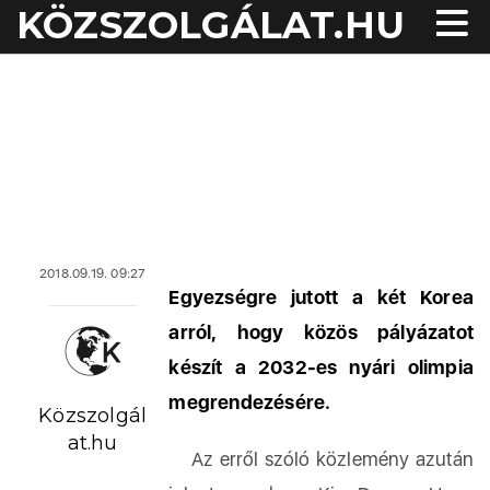
KÖZSZOLGÁLAT.HU
2018.09.19. 09:27
Egyezségre jutott a két Korea
arról, hogy közös pályázatot
készít a 2032-es nyári olimpia
megrendezésére.
Közszolgál
at.hu
Az erről szóló közlemény azután