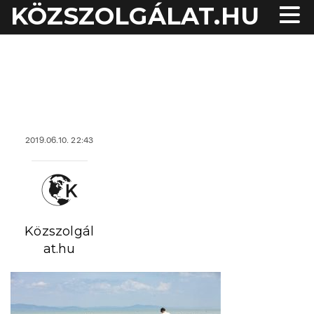
KÖZSZOLGÁLAT.HU
acheter viagra sans
ordonnance
2019.06.10. 22:43
Közszolgál
at.hu