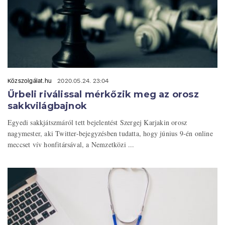
Közszolgálat.hu
2020.05.24. 23:04
Űrbeli riválissal mérkőzik meg az orosz
sakkvilágbajnok
Egyedi sakkjátszmáról tett bejelentést Szergej Karjakin orosz
nagymester, aki Twitter-bejegyzésben tudatta, hogy június 9-én online
meccset vív honfitársával, a Nemzetközi ...