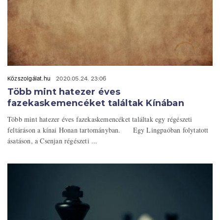
Közszolgálat.hu
2020.05.24. 23:06
Több mint hatezer éves
fazekaskemencéket találtak Kínában
Több mint hatezer éves fazekaskemencéket találtak egy régészeti
feltáráson a kínai Honan tartományban. Egy Lingpaóban folytatott
ásatáson, a Csenjan régészeti ...