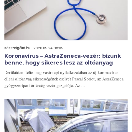
Közszolgálat.hu
2020.05.24. 18:05
Koronavírus – AstraZeneca-vezér: bízunk
benne, hogy sikeres lesz az oltóanyag
Derűlátóan ítélte meg vasárnapi nyilatkozatában az új koronavírus
elleni oltóanyag sikerességének esélyét Pascal Soriot, az AstraZeneca
gyógyszeripari óriáscég vezérigazgatója. Az ...