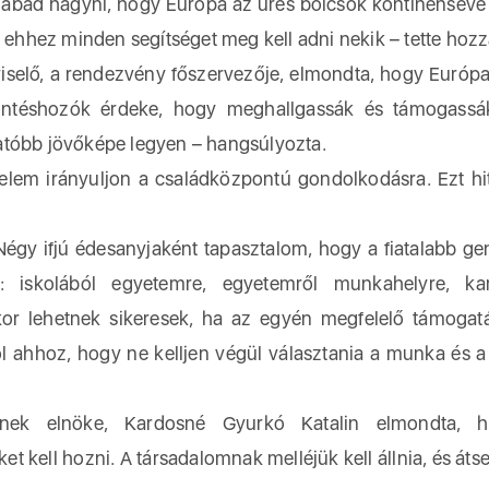
abad hagyni, hogy Európa az üres bölcsők kontinensévé 
s ehhez minden segítséget meg kell adni nekik – tette hozz
selő, a rendezvény főszervezője, elmondta, hogy Európa
öntéshozók érdeke, hogy meghallgassák és támogassá
atóbb jövőképe legyen – hangsúlyozta.
yelem irányuljon a családközpontú gondolkodásra. Ezt hi
Négy ifjú édesanyjaként tapasztalom, hogy a fiatalabb ge
: iskolából egyetemre, egyetemről munkahelyre, karr
kor lehetnek sikeresek, ha az egyén megfelelő támogat
ól ahhoz, hogy ne kelljen végül választania a munka és a
ének elnöke, Kardosné Gyurkó Katalin elmondta, 
kell hozni. A társadalomnak melléjük kell állnia, és átse