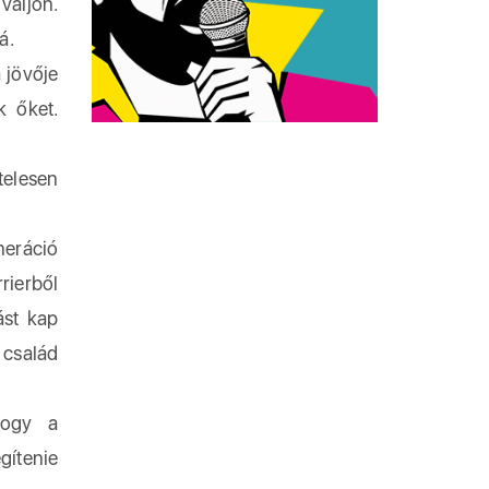
váljon.
á.
 jövője
k őket.
telesen
neráció
ierből
ást kap
 család
hogy a
gítenie