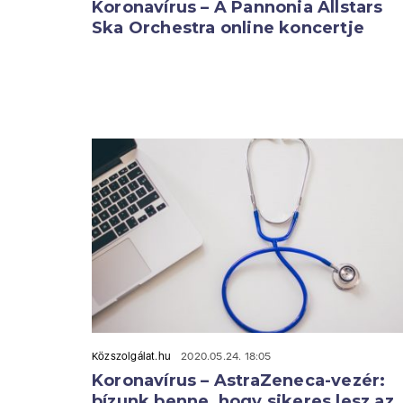
Koronavírus – A Pannonia Allstars
Ska Orchestra online koncertje
Közszolgálat.hu
2020.05.24. 18:05
Koronavírus – AstraZeneca-vezér:
bízunk benne, hogy sikeres lesz az