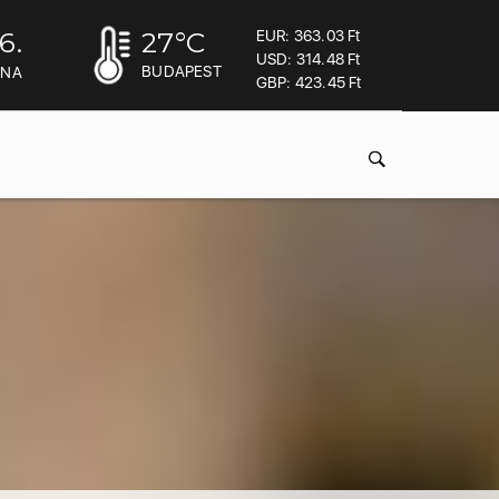
6.
27
°C
EUR: 363.03 Ft
acheter viagra sans ordonnance
USD: 314.48 Ft
BUDAPEST
INA
GBP: 423.45 Ft