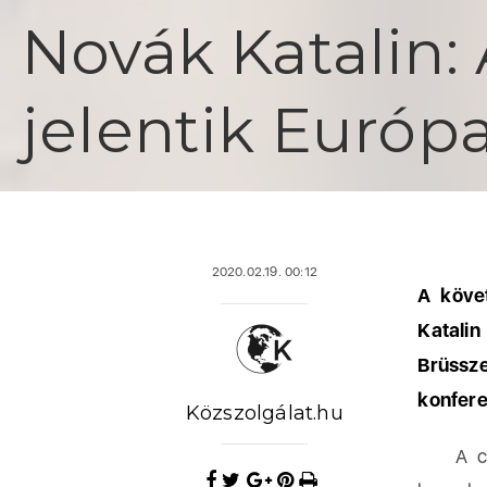
Novák Katalin:
jelentik Európa
2020.02.19. 00:12
A köve
Katali
Brüssz
konfere
Közszolgálat.hu
A csalá