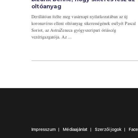
oltóanyag
Derűlátóan ítélte meg vasárnapi nyilatkozatában az új
koronavírus elleni oltóanyag sikerességének esélyét Pascal
Soriot, az AstraZeneca gyógyszeripari óriáscég
vezérigazgatója. Az ...
Impresszum
Médiaajánlat
Szerzői jogok
Fac