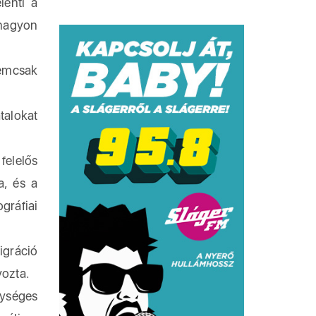
lenti a
 nagyon
emcsak
talokat
felelős
a, és a
gráfiai
igráció
yozta.
gységes