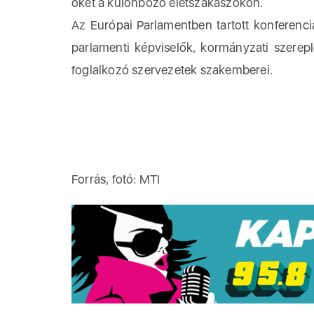
őket a különböző életszakaszokon.
Az Európai Parlamentben tartott konferencián
parlamenti képviselők, kormányzati szereplő
foglalkozó szervezetek szakemberei.
Forrás, fotó: MTI