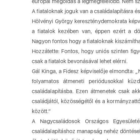
európai megoldás a legmegfelelőbb. Nem sz
A fiataloknak joguk van a családalapításra é
Hölvényi György kereszténydemokrata képvi
a fiatalok kezében van, éppen ezért a d
Nagyon fontos hogy a fiataloknak kiszámíth
Hozzátette: Fontos, hogy uniós szinten fig
csak a fiatalok bevonásával lehet elérni.
Gál Kinga, a Fidesz képviselője elmondta: „
folyamatos átmeneti periódusokkal küzd
családalapításba. Ezen átmenetek csak ak
családjától, közösségétől és a kormányzatt
között.”
A Nagycsaládosok Országos Egyesület
családalapításhoz manapság nehéz döntéseket 