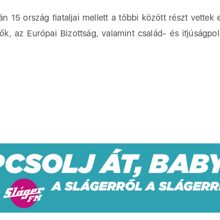
 15 ország fiataljai mellett a többi között részt vettek 
k, az Európai Bizottság, valamint család- és ifjúságpoli