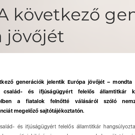
 A következő ge
 jövőjét
tkező generációk jelentik Európa jövőjét – mondta
n család- és ifjúságügyért felelős államtitkár 
elben a fiatalok felnőtté válásáról szóló nemz
nciát megelőző sajtótájékoztatón.
d- és ifjúságügyért felelős államtitkár hangsúlyozt