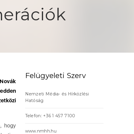
nerációk
Felügyeleti Szerv
 Novák
kedden
Nemzeti Média- és Hírközlési
etközi
Hatóság
Telefon: +36 1 457 7100
a, hogy
www.nmhh.hu