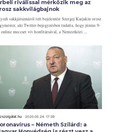
rbeli riválissal mérkőzik meg az
rosz sakkvilágbajnok
yedi sakkjátszmáról tett bejelentést Szergej Karjakin orosz
gymester, aki Twitter-bejegyzésben tudatta, hogy június 9-
 online meccset vív honfitársával, a Nemzetközi ...
zszolgálat.hu
2020.05.24. 17:39
oronavírus – Németh Szilárd: a
agyar Honvédség is részt vesz a