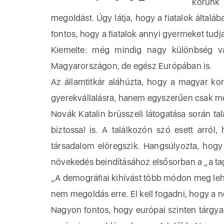
korunk 
megoldást. Úgy látja, hogy a fiatalok általá
fontos, hogy a fiatalok annyi gyermeket tudj
Kiemelte: még mindig nagy különbség v
Magyarországon, de egész Európában is.
Az államtitkár aláhúzta, hogy a magyar kor
gyerekvállalásra, hanem egyszerűen csak meg
Novák Katalin brüsszeli látogatása során ta
biztossal is. A találkozón szó esett arró
társadalom elöregszik. Hangsúlyozta, hogy 
növekedés beindításához elsősorban a „a tagá
„A demográfiai kihívást több módon meg leh
nem megoldás erre. El kell fogadni, hogy a 
Nagyon fontos, hogy európai szinten tárgyal