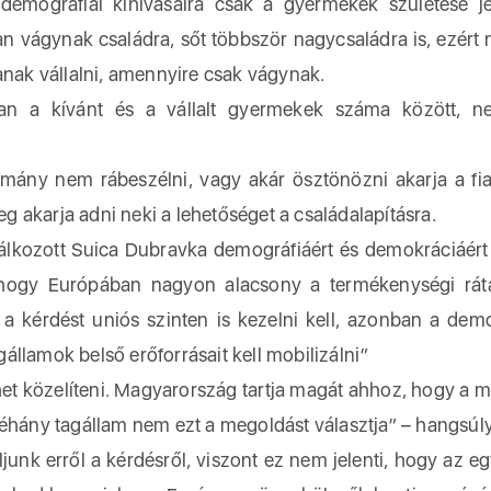
demográfiai kihívásaira csak a gyermekek születése je
ban vágynak családra, sőt többször nagycsaládra is, ezért
anak vállalni, amennyire csak vágynak.
an a kívánt és a vállalt gyermekek száma között, n
mány nem rábeszélni, vagy akár ösztönözni akarja a fia
 akarja adni neki a lehetőséget a családalapításra.
lálkozott Suica Dubravka demográfiáért és demokráciáért 
l, hogy Európában nagyon alacsony a termékenységi rát
a kérdést uniós szinten is kezelni kell, azonban a demo
llamok belső erőforrásait kell mobilizálni”
et közelíteni. Magyarország tartja magát ahhoz, hogy a m
néhány tagállam nem ezt a megoldást választja” – hangsúl
junk erről a kérdésről, viszont ez nem jelenti, hogy az e