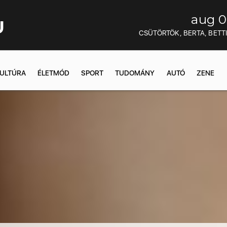
aug 0
U
CSÜTÖRTÖK, BERTA, BETT
ULTÚRA
ÉLETMÓD
SPORT
TUDOMÁNY
AUTÓ
ZENE