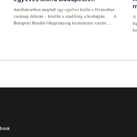
m
Autóbalesetben meghalt egy egyéves kisfiú a fővárosban
vasárnap délután – közölte a rendőrség a honlapján. A
A 
Budapesti Rendőr-főkapitányság közleménye szerint ...
le
ka
ebook