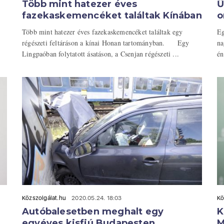
Több mint hatezer éves
Ű
fazekaskemencéket találtak Kínában
o
Több mint hatezer éves fazekaskemencéket találtak egy
Eg
régészeti feltáráson a kínai Honan tartományban. Egy
na
Lingpaóban folytatott ásatáson, a Csenjan régészeti ...
én
Közszolgálat.hu
2020.05.24. 18:03
Kö
Autóbalesetben meghalt egy
K
egyéves kisfiú Budapesten
M