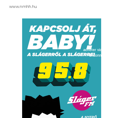
www.nmhh.hu
acheter viagra sans
ordonnance