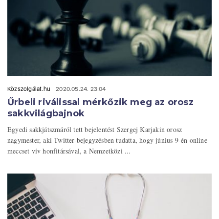
Közszolgálat.hu
2020.05.24. 23:04
Űrbeli riválissal mérkőzik meg az orosz
sakkvilágbajnok
Egyedi sakkjátszmáról tett bejelentést Szergej Karjakin orosz
nagymester, aki Twitter-bejegyzésben tudatta, hogy június 9-én online
meccset vív honfitársával, a Nemzetközi ...