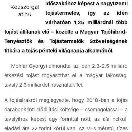
időszakához képest a nagyüzemi
Közszolgál
tojástermelés, így az idén
at.hu
várhatóan 1,25 milliárdnál több
tojást állítanak elő – közölte a Magyar Tojóhibrid-
Tenyésztők és Tojástermelők Szövetségének
titkára a tojás pénteki világnapja alkalmából.
Molnár Györgyi elmondta, az idén 2,3-2,5 milliárd
étkezési tojást fogyaszthat el a magyar lakosság,
tavaly 2,3 milliárdot használtak fel.
A tojásárakról megjegyezte, hogy 2018-ban a tojás
darabonkénti előállítási költsége – csomagolással – a
tavalyihoz képest egy forinttal nőtt, az áfa nélküli
eladási ára 22 forint körül van. Az M-s méretű, tízes