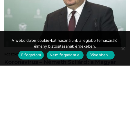
A weboldalon cookie-kat használunk a legjobb felhasználói
élmény biztosításának érdekében.
Közszolgálat.hu
2020.05.24. 17:39
Elfogadom
Nem fogadom el
Bővebben...
Koronavírus – Németh Szilárd: a Magyar
Honvédség is részt vesz a
munkahelyteremtésben
A Magyar Honvédség mint az ország egyik legnagyobb és legbiztosabb
munkáltatója a speciális önkéntes tartalékos katonai szolgálat
bevezetésével vesz részt ...