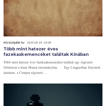
Közszolgálat.hu
2020.05.24. 23:06
Több mint hatezer éves
fazekaskemencéket találtak Kínában
Több mint hatezer éves fazekaskemencéket találtak egy régészeti
feltáráson a kínai Honan tartományban. Egy Lingpaóban folytatott
ásatáson, a Csenjan régészeti ...