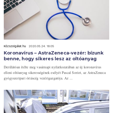
Közszolgálat.hu
2020.05.24. 18:05
Koronavírus – AstraZeneca-vezér: bízunk
benne, hogy sikeres lesz az oltóanyag
Derűlátóan ítélte meg vasárnapi nyilatkozatában az új koronavírus
elleni oltóanyag sikerességének esélyét Pascal Soriot, az AstraZeneca
gyógyszeripari óriáscég vezérigazgatója. Az ...