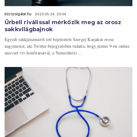
Közszolgálat.hu
2020.05.24. 23:04
Űrbeli riválissal mérkőzik meg az orosz
sakkvilágbajnok
Egyedi sakkjátszmáról tett bejelentést Szergej Karjakin orosz
nagymester, aki Twitter-bejegyzésben tudatta, hogy június 9-én online
meccset vív honfitársával, a Nemzetközi ...