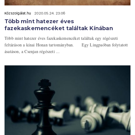
Közszolgálat.hu
2020.05.24. 23:06
Több mint hatezer éves
fazekaskemencéket találtak Kínában
Több mint hatezer éves fazekaskemencéket találtak egy régészeti
feltáráson a kínai Honan tartományban. Egy Lingpaóban folytatott
ásatáson, a Csenjan régészeti ...