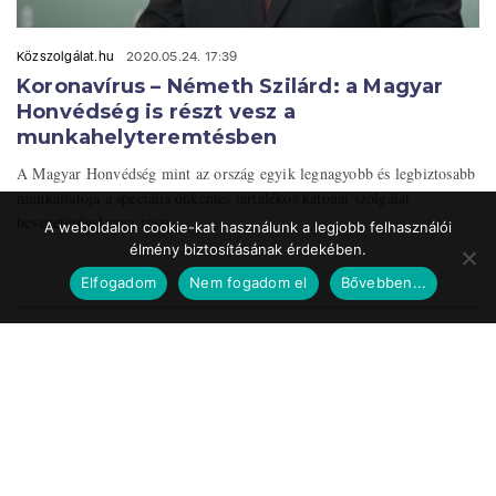
Közszolgálat.hu
2020.05.24. 17:39
Koronavírus – Németh Szilárd: a Magyar
Honvédség is részt vesz a
munkahelyteremtésben
A Magyar Honvédség mint az ország egyik legnagyobb és legbiztosabb
munkáltatója a speciális önkéntes tartalékos katonai szolgálat
bevezetésével vesz részt ...
A weboldalon cookie-kat használunk a legjobb felhasználói
élmény biztosításának érdekében.
Elfogadom
Nem fogadom el
Bővebben...
Impresszum
Médiaajánlat
Szerzői jogok
Facebook