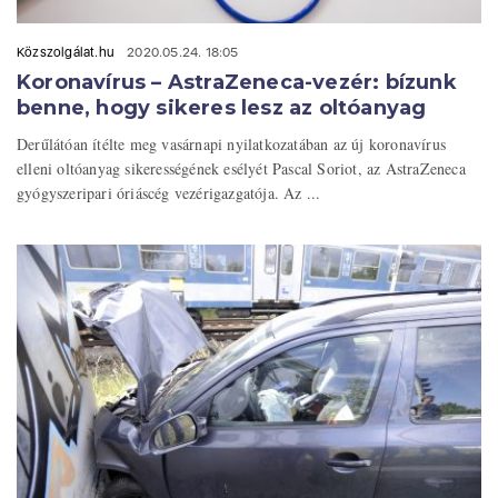
Közszolgálat.hu
2020.05.24. 18:05
Koronavírus – AstraZeneca-vezér: bízunk
benne, hogy sikeres lesz az oltóanyag
Derűlátóan ítélte meg vasárnapi nyilatkozatában az új koronavírus
elleni oltóanyag sikerességének esélyét Pascal Soriot, az AstraZeneca
gyógyszeripari óriáscég vezérigazgatója. Az ...