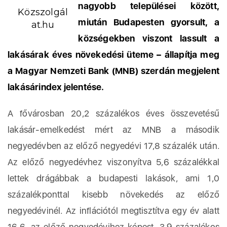
nagyobb települései között,
Közszolgál
miután Budapesten gyorsult, a
at.hu
községekben viszont lassult a
lakásárak éves növekedési üteme – állapítja meg
a Magyar Nemzeti Bank (MNB) szerdán megjelent
lakásárindex jelentése.
A fővárosban 20,2 százalékos éves összevetésű
lakásár-emelkedést mért az MNB a második
negyedévben az előző negyedévi 17,8 százalék után.
Az előző negyedévhez viszonyítva 5,6 százalékkal
lettek drágábbak a budapesti lakások, ami 1,0
százalékponttal kisebb növekedés az előző
negyedévinél. Az inflációtól megtisztítva egy év alatt
16,6, az előző negyedévihez képest, 3,9 százalékos