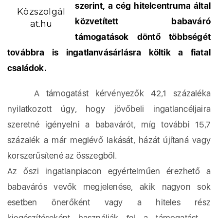
szerint, a cég hitelcentruma által
Közszolgál
közvetített babaváró
at.hu
támogatások döntő többségét
továbbra is ingatlanvásárlásra költik a fiatal
családok.
A támogatást kérvényezők 42,1 százaléka
nyilatkozott úgy, hogy jövőbeli ingatlancéljaira
szeretné igényelni a babavárót, míg további 15,7
százalék a már meglévő lakását, házát újítaná vagy
korszerűsítené az összegből.
Az őszi ingatlanpiacon egyértelműen érezhető a
babavárós vevők megjelenése, akik nagyon sok
esetben önerőként vagy a hiteles rész
kiegészítéseként használják fel a támogatást –