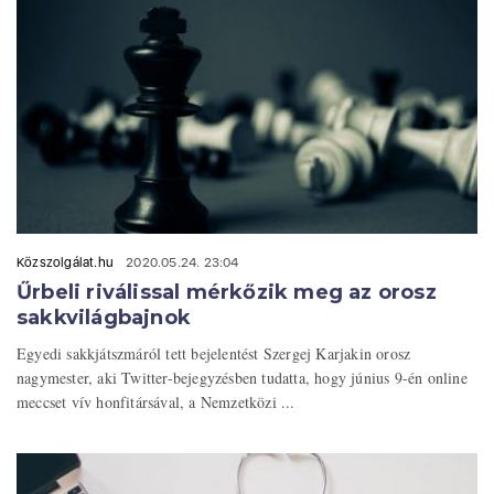
Közszolgálat.hu
2020.05.24. 23:04
Űrbeli riválissal mérkőzik meg az orosz
sakkvilágbajnok
Egyedi sakkjátszmáról tett bejelentést Szergej Karjakin orosz
nagymester, aki Twitter-bejegyzésben tudatta, hogy június 9-én online
meccset vív honfitársával, a Nemzetközi ...