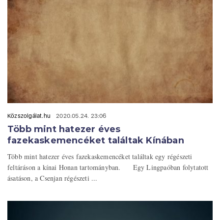
Közszolgálat.hu
2020.05.24. 23:06
Több mint hatezer éves
fazekaskemencéket találtak Kínában
Több mint hatezer éves fazekaskemencéket találtak egy régészeti
feltáráson a kínai Honan tartományban. Egy Lingpaóban folytatott
ásatáson, a Csenjan régészeti ...