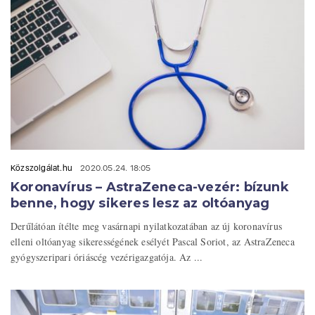
Közszolgálat.hu
2020.05.24. 18:05
Koronavírus – AstraZeneca-vezér: bízunk
benne, hogy sikeres lesz az oltóanyag
Derűlátóan ítélte meg vasárnapi nyilatkozatában az új koronavírus
elleni oltóanyag sikerességének esélyét Pascal Soriot, az AstraZeneca
gyógyszeripari óriáscég vezérigazgatója. Az ...