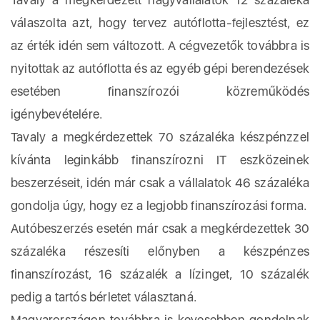
válaszolta azt, hogy tervez autóflotta-fejlesztést, ez
az érték idén sem változott. A cégvezetők továbbra is
nyitottak az autóflotta és az egyéb gépi berendezések
esetében finanszírozói közreműködés
igénybevételére.
Tavaly a megkérdezettek 70 százaléka készpénzzel
kívánta leginkább finanszírozni IT eszközeinek
beszerzéseit, idén már csak a vállalatok 46 százaléka
gondolja úgy, hogy ez a legjobb finanszírozási forma.
Autóbeszerzés esetén már csak a megkérdezettek 30
százaléka részesíti előnyben a készpénzes
finanszírozást, 16 százalék a lízinget, 10 százalék
pedig a tartós bérletet választaná.
Magyarországon továbbra is kevesebben gondolnak