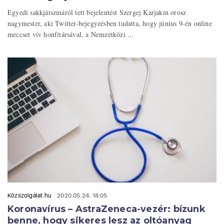
Egyedi sakkjátszmáról tett bejelentést Szergej Karjakin orosz
nagymester, aki Twitter-bejegyzésben tudatta, hogy június 9-én online
meccset vív honfitársával, a Nemzetközi ...
Közszolgálat.hu
2020.05.24. 18:05
Koronavírus – AstraZeneca-vezér: bízunk
benne, hogy sikeres lesz az oltóanyag