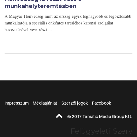
munkahelyteremtésben
A Magyar Honvédség mint az ország egyik legnagyobb és legbiztosabb
munkáltatója a speciális önkéntes tartalékos katonai szolgálat
bevezetésével vesz részt ...
Impresszum
Médiaajánlat
Szerzői jogok
Facebook
© 2017 Tematic Media Group Kft.
Felügyeleti Szerv