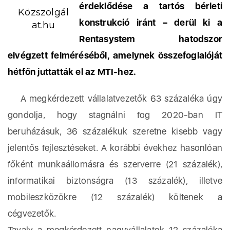
érdeklődése a tartós bérleti
Közszolgál
konstrukció iránt – derül ki a
at.hu
Rentasystem hatodszor
elvégzett felméréséből, amelynek összefoglalóját
hétfőn juttatták el az MTI-hez.
A megkérdezett vállalatvezetők 63 százaléka úgy
gondolja, hogy stagnálni fog 2020-ban IT
beruházásuk, 36 százalékuk szeretne kisebb vagy
jelentős fejlesztéseket. A korábbi évekhez hasonlóan
főként munkaállomásra és szerverre (21 százalék),
informatikai biztonságra (13 százalék), illetve
mobileszközökre (12 százalék) költenek a
cégvezetők.
Tavaly a megkérdezett nagyvállalatok 12 százaléka