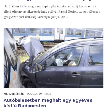
Derűlátóan ítélte meg vasárnapi nyilatkozatában az új koronavírus
elleni oltóanyag sikerességének esélyét Pascal Soriot, az AstraZeneca
gyógyszeripari óriáscég vezérigazgatója. Az ...
Közszolgálat.hu
2020.05.24. 18:03
Autóbalesetben meghalt egy egyéves
kisfiú Budapesten