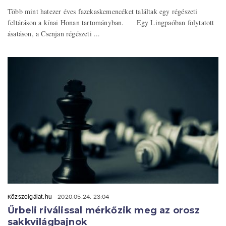
Több mint hatezer éves fazekaskemencéket találtak egy régészeti
feltáráson a kínai Honan tartományban. Egy Lingpaóban folytatott
ásatáson, a Csenjan régészeti ...
Közszolgálat.hu
2020.05.24. 23:04
Űrbeli riválissal mérkőzik meg az orosz
sakkvilágbajnok