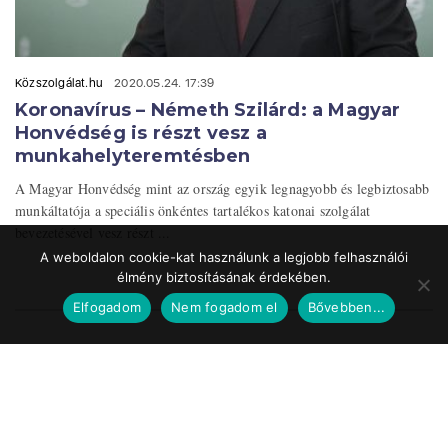
Közszolgálat.hu
2020.05.24. 17:39
Koronavírus – Németh Szilárd: a Magyar
Honvédség is részt vesz a
munkahelyteremtésben
A Magyar Honvédség mint az ország egyik legnagyobb és legbiztosabb
munkáltatója a speciális önkéntes tartalékos katonai szolgálat
bevezetésével vesz részt ...
A weboldalon cookie-kat használunk a legjobb felhasználói
élmény biztosításának érdekében.
Elfogadom
Nem fogadom el
Bővebben...