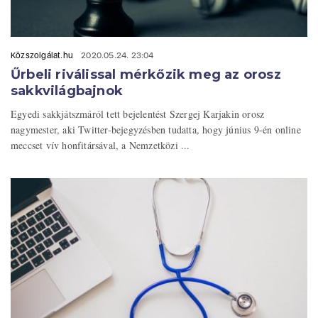
Közszolgálat.hu
2020.05.24. 23:04
Űrbeli riválissal mérkőzik meg az orosz
sakkvilágbajnok
Egyedi sakkjátszmáról tett bejelentést Szergej Karjakin orosz
nagymester, aki Twitter-bejegyzésben tudatta, hogy június 9-én online
meccset vív honfitársával, a Nemzetközi ...