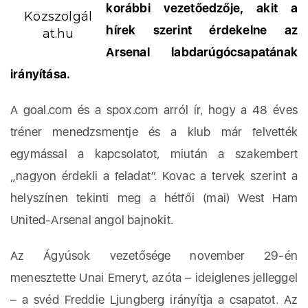
korábbi vezetőedzője, akit a
Közszolgál
hírek szerint érdekelne az
at.hu
Arsenal labdarúgócsapatának
irányítása.
A goal.com és a spox.com arról ír, hogy a 48 éves
tréner menedzsmentje és a klub már felvették
egymással a kapcsolatot, miután a szakembert
„nagyon érdekli a feladat”. Kovac a tervek szerint a
helyszínen tekinti meg a hétfői (mai) West Ham
United-Arsenal angol bajnokit.
Az Ágyúsok vezetősége november 29-én
menesztette Unai Emeryt, azóta – ideiglenes jelleggel
– a svéd Freddie Ljungberg irányítja a csapatot. Az