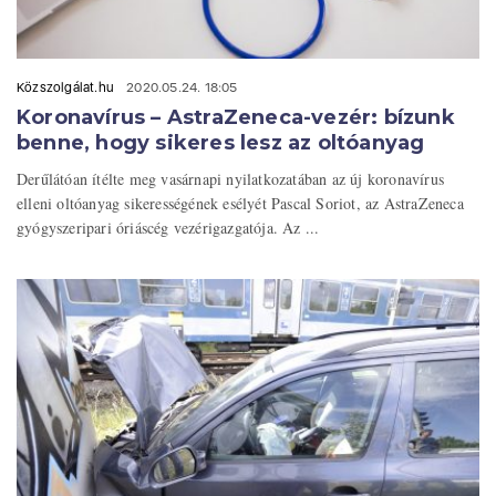
Közszolgálat.hu
2020.05.24. 18:05
Koronavírus – AstraZeneca-vezér: bízunk
benne, hogy sikeres lesz az oltóanyag
Derűlátóan ítélte meg vasárnapi nyilatkozatában az új koronavírus
elleni oltóanyag sikerességének esélyét Pascal Soriot, az AstraZeneca
gyógyszeripari óriáscég vezérigazgatója. Az ...