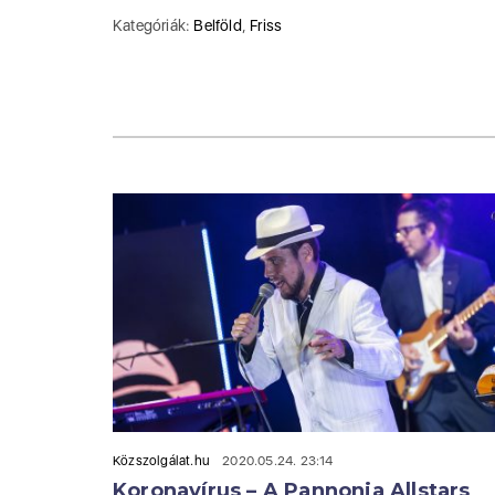
Kategóriák:
Belföld
,
Friss
Közszolgálat.hu
2020.05.24. 23:14
Koronavírus – A Pannonia Allstars