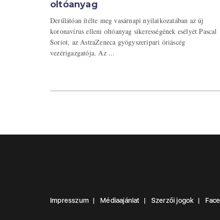
oltóanyag
Derűlátóan ítélte meg vasárnapi nyilatkozatában az új
koronavírus elleni oltóanyag sikerességének esélyét Pascal
Soriot, az AstraZeneca gyógyszeripari óriáscég
vezérigazgatója. Az ...
Impresszum
Médiaajánlat
Szerzői jogok
Fac