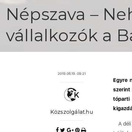
Népszava – Ne
vállalkozók a 
2019.06.19. 09:21
Egyre n
szerin
tóparti
kigazdá
Közszolgálat.hu
A déli 