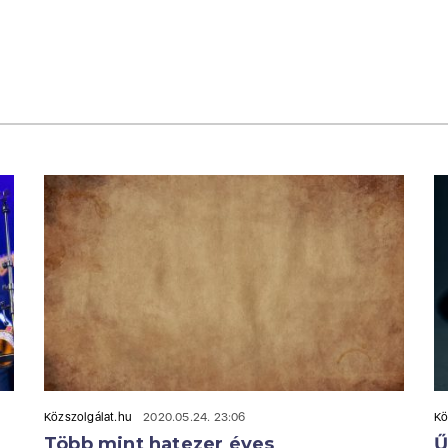
Közszolgálat.hu
2020.05.24. 23:06
Kö
Több mint hatezer éves
Ű