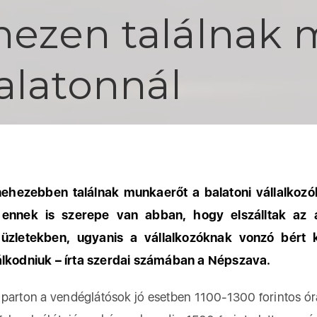
hezen találnak 
Balatonnál
ehezebben találnak munkaerőt a balatoni vállalkozó
t ennek is szerepe van abban, hogy elszálltak az 
 üzletekben, ugyanis a vállalkozóknak vonzó bért k
lkodniuk – írta szerdai számában a Népszava.
parton a vendéglátósok jó esetben 1100-1300 forintos ór