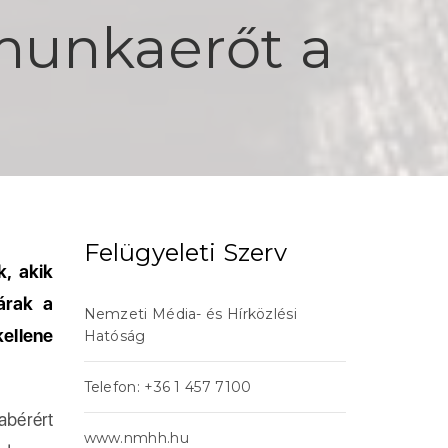
munkaerőt a
Felügyeleti Szerv
k, akik
árak a
Nemzeti Média- és Hírközlési
ellene
Hatóság
Telefon: +36 1 457 7100
abérért
www.nmhh.hu