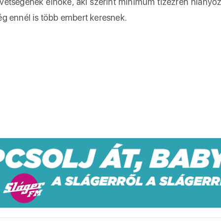
vetségének elnöke, aki szerint minimum tízezren hiányo
g ennél is több embert keresnek.