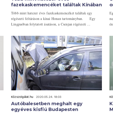
fazekaskemencéket találtak Kínában
o
Több mint hatezer éves fazekaskemencéket találtak egy
Eg
régészeti feltáráson a kínai Honan tartományban. Egy
na
Lingpaóban folytatott ásatáson, a Csenjan régészeti ...
én
Közszolgálat.hu
2020.05.24. 18:03
Kö
Autóbalesetben meghalt egy
K
egyéves kisfiú Budapesten
M