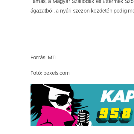
Tamás, a Magyar Szállodák és Éttermek Szö
ágazatból, a nyári szezon kezdetén pedig mé
Forrás: MTI
Fotó: pexels.com