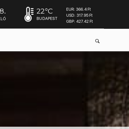
8.
22
°C
EUR: 366.4 Ft
USD: 317.95 Ft
BUDAPEST
ZLÓ
GBP: 427.42 Ft