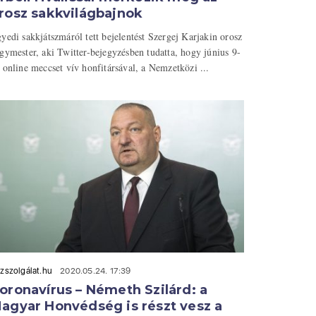
rosz sakkvilágbajnok
yedi sakkjátszmáról tett bejelentést Szergej Karjakin orosz
gymester, aki Twitter-bejegyzésben tudatta, hogy június 9-
 online meccset vív honfitársával, a Nemzetközi ...
zszolgálat.hu
2020.05.24. 17:39
oronavírus – Németh Szilárd: a
agyar Honvédség is részt vesz a