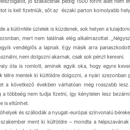
 felszolgálót, jó szakácsnak pedig 1500 forint alatt nem 
ot is kell fizetniük, sőt az északi parton komolyabb hel
 a különféle üzletek is küzdenek, sok helyen a tulajdon
zezonban, mert nem találnak elég alkalmazottat. „Négys
 egyik vendéglős a lapnak. Egy másik arra panaszkodot
sználni, nem dolgozni akarnak, csak sok pénzt keresni.
avaly óta is romlott, aminek egyik oka, hogy egyre kev
 télre mentek ki külföldre dolgozni, a nyári szezonban 
zet a következő években várhatóan még rosszabb lesz
a többség nem tudja fizetni, így kénytelen lesz bezárni
e is eltűnhet.
óhelyek és szállodák a nyugat-európai színvonalú béreket
 szakember ment ki külföldre – mondta a Népszavának