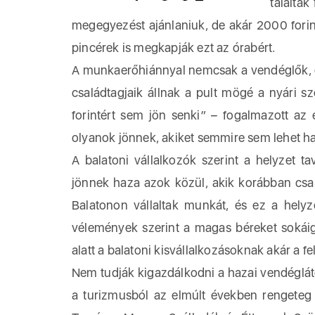
találtak
megegyezést ajánlaniuk, de akár 2000 forint
pincérek is megkapják ezt az órabért.
A munkaerőhiánnyal nemcsak a vendéglők, de
családtagjaik állnak a pult mögé a nyári s
forintért sem jön senki” – fogalmazott az
olyanok jönnek, akiket semmire sem lehet ha
A balatoni vállalkozók szerint a helyzet t
jönnek haza azok közül, akik korábban csak
Balatonon vállaltak munkát, és ez a hely
vélemények szerint a magas béreket sokáig 
alatt a balatoni kisvállalkozásoknak akár a fel
Nem tudják kigazdálkodni a hazai vendéglát
a turizmusból az elmúlt években rengeteg