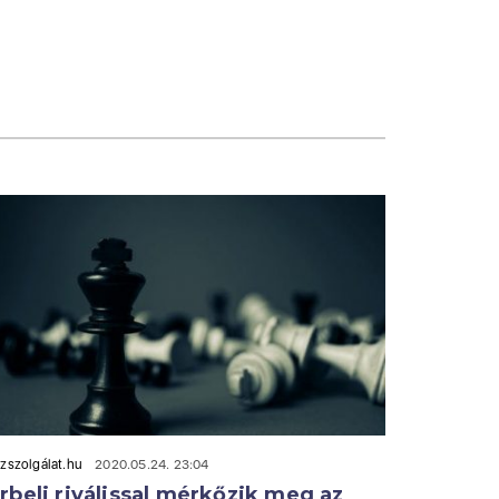
zszolgálat.hu
2020.05.24. 23:04
rbeli riválissal mérkőzik meg az