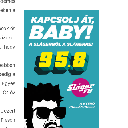
érdemes
yeken a
osok és
zázezer
t, hogy
esebben
pedig a
. Egyes
. Öt év
, ezért
 Flesch