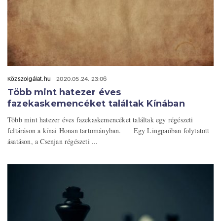
Közszolgálat.hu
2020.05.24. 23:06
Több mint hatezer éves
fazekaskemencéket találtak Kínában
Több mint hatezer éves fazekaskemencéket találtak egy régészeti
feltáráson a kínai Honan tartományban. Egy Lingpaóban folytatott
ásatáson, a Csenjan régészeti ...