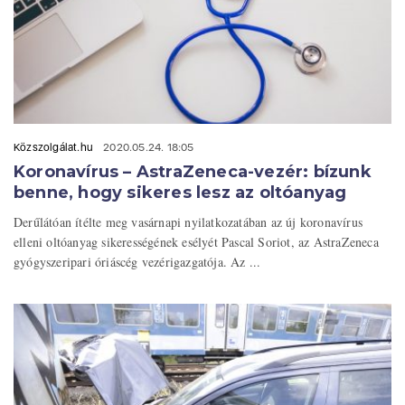
Közszolgálat.hu
2020.05.24. 18:05
Koronavírus – AstraZeneca-vezér: bízunk
benne, hogy sikeres lesz az oltóanyag
Derűlátóan ítélte meg vasárnapi nyilatkozatában az új koronavírus
elleni oltóanyag sikerességének esélyét Pascal Soriot, az AstraZeneca
gyógyszeripari óriáscég vezérigazgatója. Az ...