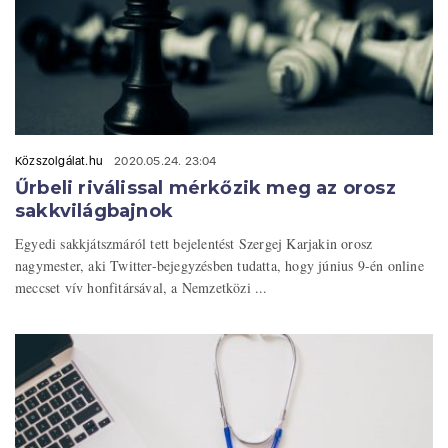
Közszolgálat.hu
2020.05.24. 23:04
Űrbeli riválissal mérkőzik meg az orosz
sakkvilágbajnok
Egyedi sakkjátszmáról tett bejelentést Szergej Karjakin orosz
nagymester, aki Twitter-bejegyzésben tudatta, hogy június 9-én online
meccset vív honfitársával, a Nemzetközi ...