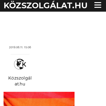
KÖZSZOLGÁLAT.HU
acheter viagra sans
ordonnance
2019.06.11. 15:06
Közszolgál
at.hu