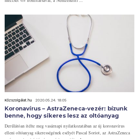
meccset vív honfitársával, a Nemzetközi ...
Közszolgálat.hu
2020.05.24. 18:05
Koronavírus – AstraZeneca-vezér: bízunk
benne, hogy sikeres lesz az oltóanyag
Derűlátóan ítélte meg vasárnapi nyilatkozatában az új koronavírus
elleni oltóanyag sikerességének esélyét Pascal Soriot, az AstraZeneca