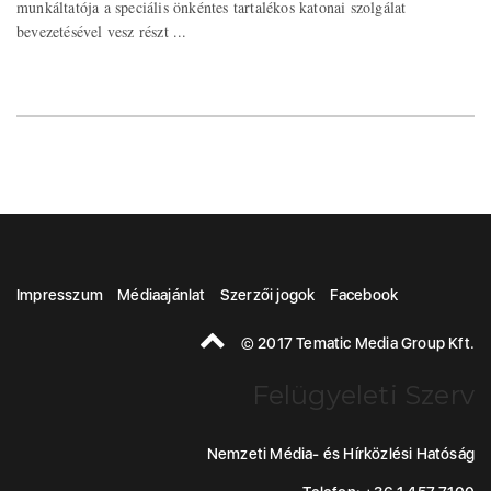
munkáltatója a speciális önkéntes tartalékos katonai szolgálat
bevezetésével vesz részt ...
Impresszum
Médiaajánlat
Szerzői jogok
Facebook
© 2017 Tematic Media Group Kft.
Felügyeleti Szerv
Nemzeti Média- és Hírközlési Hatóság