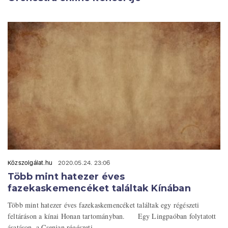
Közszolgálat.hu
2020.05.24. 23:06
Több mint hatezer éves
fazekaskemencéket találtak Kínában
Több mint hatezer éves fazekaskemencéket találtak egy régészeti
feltáráson a kínai Honan tartományban. Egy Lingpaóban folytatott
ásatáson, a Csenjan régészeti ...