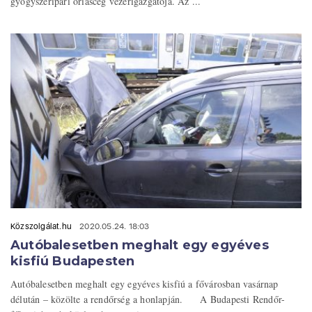
gyógyszeripari óriáscég vezérigazgatója. Az ...
Közszolgálat.hu
2020.05.24. 18:03
Autóbalesetben meghalt egy egyéves
kisfiú Budapesten
Autóbalesetben meghalt egy egyéves kisfiú a fővárosban vasárnap
délután – közölte a rendőrség a honlapján. A Budapesti Rendőr-