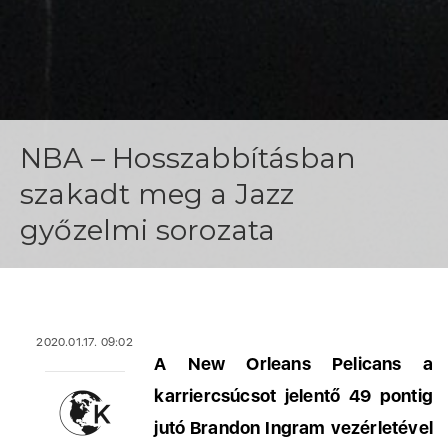
NBA – Hosszabbításban
szakadt meg a Jazz
győzelmi sorozata
2020.01.17. 09:02
A New Orleans Pelicans a
karriercsúcsot jelentő 49 pontig
jutó Brandon Ingram vezérletével