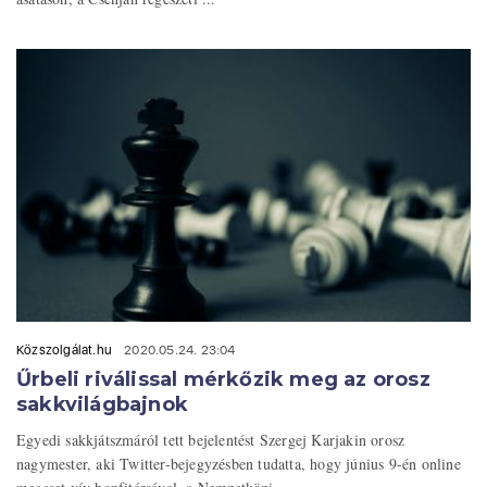
Közszolgálat.hu
2020.05.24. 23:04
Űrbeli riválissal mérkőzik meg az orosz
sakkvilágbajnok
Egyedi sakkjátszmáról tett bejelentést Szergej Karjakin orosz
nagymester, aki Twitter-bejegyzésben tudatta, hogy június 9-én online