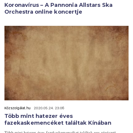
Koronavírus – A Pannonia Allstars Ska
Orchestra online koncertje
Közszolgálat.hu
2020.05.24. 23:06
Több mint hatezer éves
fazekaskemencéket találtak Kínában
Több mint hatezer éves fazekaskemencéket találtak egy régészeti