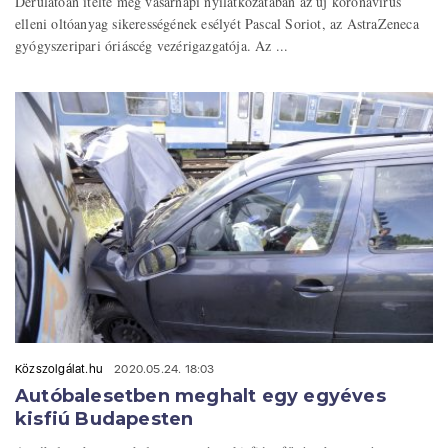
Derűlátóan ítélte meg vasárnapi nyilatkozatában az új koronavírus
elleni oltóanyag sikerességének esélyét Pascal Soriot, az AstraZeneca
gyógyszeripari óriáscég vezérigazgatója. Az ...
Közszolgálat.hu
2020.05.24. 18:03
Autóbalesetben meghalt egy egyéves
kisfiú Budapesten