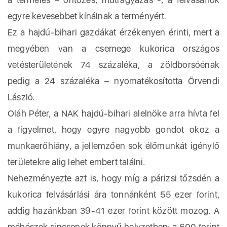
egyre kevesebbet kínálnak a terményért.
Ez a hajdú-bihari gazdákat érzékenyen érinti, mert a
megyében van a csemege kukorica országos
vetésterületének 74 százaléka, a zöldborsóénak
pedig a 24 százaléka – nyomatékosította Örvendi
László.
Oláh Péter, a NAK hajdú-bihari alelnöke arra hívta fel
a figyelmet, hogy egyre nagyobb gondot okoz a
munkaerőhiány, a jellemzően sok élőmunkát igénylő
területekre alig lehet embert találni.
Nehezményezte azt is, hogy míg a párizsi tőzsdén a
kukorica felvásárlási ára tonnánként 55 ezer forint,
addig hazánkban 39-41 ezer forint között mozog. A
méhészek sincsenek könnyű helyzetben: a 600 forint