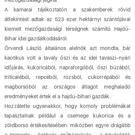
A kamarai tájékoztatón a szakemberek rövid
áttekintést adtak az 523 ezer hektárnyi szántójával
kiemelt mezőgazdasági térségnek számító Hajdú-
Bihar idei gazdálkodásáról.
Örvendi László általános alelnök azt mondta, bár
kaotikus volt a tavaly őszi és az idei tavaszi-nyári
időjárás, kukoricából, napraforgóból, őszi búzából,
triticaléból, repcéből, rozsból, cukorrépából és
magborsóból az országos átlagot meghaladó
eredményeket értek el a hajdú-bihari gazdák.
Hozzátette ugyanakkor, hogy komoly problémákat
tapasztalnak például a csemege kukorica és a
zöldborsó értékesítésében: miközben egyre drágább
a termelés – öntözés, műtrágyázás -, a felvásárlók