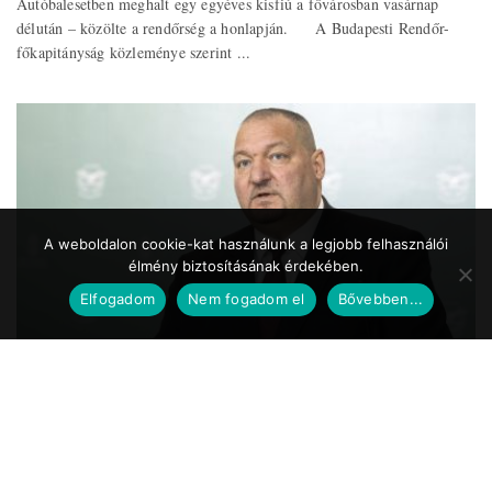
Autóbalesetben meghalt egy egyéves kisfiú a fővárosban vasárnap
délután – közölte a rendőrség a honlapján. A Budapesti Rendőr-
főkapitányság közleménye szerint ...
A weboldalon cookie-kat használunk a legjobb felhasználói
élmény biztosításának érdekében.
Elfogadom
Nem fogadom el
Bővebben...
Közszolgálat.hu
2020.05.24. 17:39
Koronavírus – Németh Szilárd: a Magyar
Honvédség is részt vesz a
munkahelyteremtésben