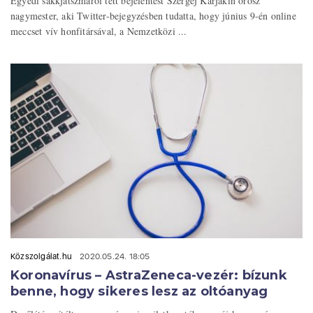
Egyedi sakkjátszmáról tett bejelentést Szergej Karjakin orosz
nagymester, aki Twitter-bejegyzésben tudatta, hogy június 9-én online
meccset vív honfitársával, a Nemzetközi ...
Közszolgálat.hu
2020.05.24. 18:05
Koronavírus – AstraZeneca-vezér: bízunk
benne, hogy sikeres lesz az oltóanyag