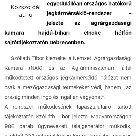
egyedülállóan országos hatókörű
Közszolgál
jégkármérséklő-rendszer –
at.hu
jelezte az agrárgazdasági
kamara hajdú-bihari elnöke hétfőn
sajtótájékoztatón Debrecenben.
Szólláth Tibor kiemelte: a Nemzeti Agrárgazdasági
Kamara (NAK) és az Agrárminisztérium által
működtetett országos jégkármérséklő hálózat nem
csak a mezőgazdasági termékeket védi, hanem „az
ország minden ingó és ingatlan vagyonát”.
A rendszer működésének tapasztalatairól tartott
tájékoztatón Szólláth Tibor jelezte: Magyarországon
986 darab úgynevezett talajgenerátor működik,
ezekből 222 automatikusan lép működésbe jégverés