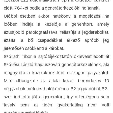
előtt, 764-et pedig a generátorkezelők indítanak.
Utóbbi esetben akkor hatékony a megelőzés, ha
időben indítja a kezelője a generátort, amely
ezüstjodid párologtatásával fellazítja a jégdarabokat,
ezáltal a bő csapadékkal érkező apróbb jég
jelentősen csökkenti a károkat.
Szólláth Tibor a sajtótájékoztatón oklevelet adott át
Szőllősi László hajdúszováti generátorkezelőnek, aki
megnyerte a kezelőknek kiírt országos pályázatot.
Mint elhangzott: az általa kezelt berendezés 10
négyzetkilométeres hatókörében 62 jégriadóból 62-
szer indította jól a generátort, így a térségben sem
tavaly sem az idén gyakorlatilag nem volt
mezőgazdasági jégkár.