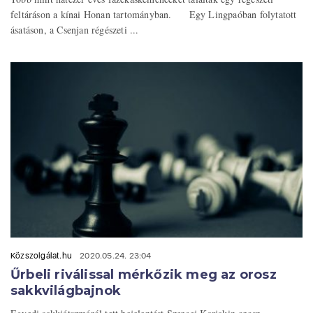
feltáráson a kínai Honan tartományban. Egy Lingpaóban folytatott
ásatáson, a Csenjan régészeti ...
Közszolgálat.hu
2020.05.24. 23:04
Űrbeli riválissal mérkőzik meg az orosz
sakkvilágbajnok