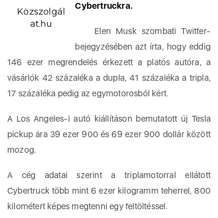
Cybertruckra.
Közszolgál
at.hu
Elen Musk szombati Twitter-
bejegyzésében azt írta, hogy eddig
146 ezer megrendelés érkezett a platós autóra, a
vásárlók 42 százaléka a dupla, 41 százaléka a tripla,
17 százaléka pedig az egymotorosból kért.
A Los Angeles-i autó kiállításon bemutatott új Tesla
pickup ára 39 ezer 900 és 69 ezer 900 dollár között
mozog.
A cég adatai szerint a triplamotorral ellátott
Cybertruck több mint 6 ezer kilogramm teherrel, 800
kilométert képes megtenni egy feltöltéssel.