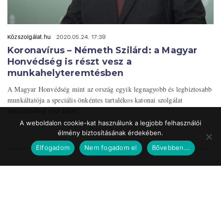
Közszolgálat.hu
2020.05.24. 17:39
Koronavírus – Németh Szilárd: a Magyar
Honvédség is részt vesz a
munkahelyteremtésben
A Magyar Honvédség mint az ország egyik legnagyobb és legbiztosabb
munkáltatója a speciális önkéntes tartalékos katonai szolgálat
bevezetésével vesz részt ...
A weboldalon cookie-kat használunk a legjobb felhasználói
élmény biztosításának érdekében.
Elfogadom
Nem fogadom el
Bővebben...