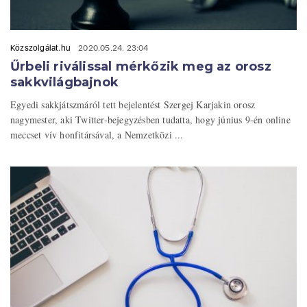
Közszolgálat.hu
2020.05.24. 23:04
Űrbeli riválissal mérkőzik meg az orosz
sakkvilágbajnok
Egyedi sakkjátszmáról tett bejelentést Szergej Karjakin orosz
nagymester, aki Twitter-bejegyzésben tudatta, hogy június 9-én online
meccset vív honfitársával, a Nemzetközi ...