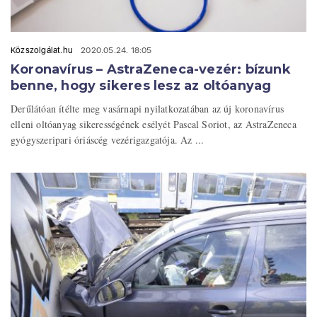
Közszolgálat.hu
2020.05.24. 18:05
Koronavírus – AstraZeneca-vezér: bízunk
benne, hogy sikeres lesz az oltóanyag
Derűlátóan ítélte meg vasárnapi nyilatkozatában az új koronavírus
elleni oltóanyag sikerességének esélyét Pascal Soriot, az AstraZeneca
gyógyszeripari óriáscég vezérigazgatója. Az ...