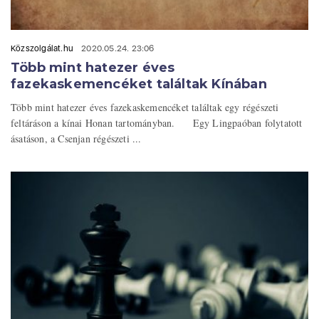
Közszolgálat.hu
2020.05.24. 23:06
Több mint hatezer éves
fazekaskemencéket találtak Kínában
Több mint hatezer éves fazekaskemencéket találtak egy régészeti
feltáráson a kínai Honan tartományban. Egy Lingpaóban folytatott
ásatáson, a Csenjan régészeti ...