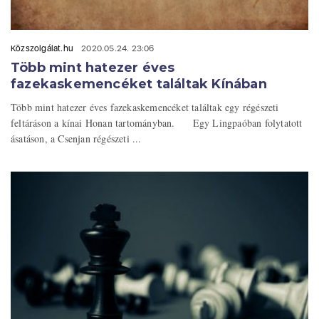
Közszolgálat.hu
2020.05.24. 23:06
Több mint hatezer éves
fazekaskemencéket találtak Kínában
Több mint hatezer éves fazekaskemencéket találtak egy régészeti
feltáráson a kínai Honan tartományban. Egy Lingpaóban folytatott
ásatáson, a Csenjan régészeti ...