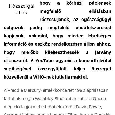
hogy a kórházi páciensek
Közszolgál
megfelelő ellátásban
at.hu
részesüljenek, az egészségügyi
dolgozók pedig megfelelő védőfelszerelést
kapjanak, valamint, hogy minden lehetséges
információ és eszköz rendelkezésre álljon ahhoz,
hogy mielőbb kifejleszthessék a járvány
ellenszerét. A YouTube ugyanis a koncertfelvétel
segítségével összegyűjtött teljes összeget
közvetlenül a WHO-nak juttatja majd el.
A Freddie Mercury-emlékkoncertet 1992 áprilisában
tartották meg a Wembley Stadionban, ahol a Queen
még élő tagjai mellett többek között David Bowie,
George Michael, Annie Lennox, Elton John, a Guns N’