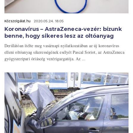
Közszolgálat.hu
2020.05.24. 18:05
Koronavírus – AstraZeneca-vezér: bízunk
benne, hogy sikeres lesz az oltóanyag
Derűlátóan ítélte meg vasárnapi nyilatkozatában az új koronavírus
elleni oltóanyag sikerességének esélyét Pascal Soriot, az AstraZeneca
gyógyszeripari óriáscég vezérigazgatója. Az ...