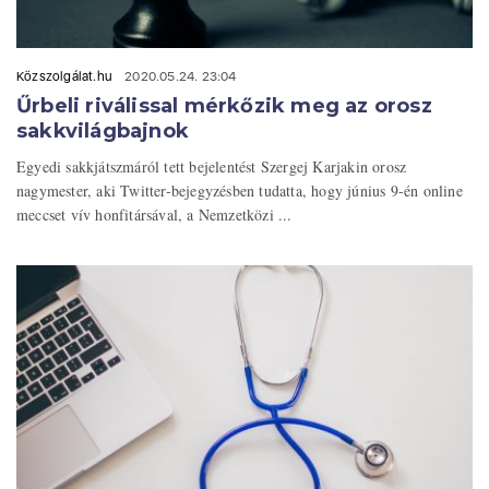
Közszolgálat.hu
2020.05.24. 23:04
Űrbeli riválissal mérkőzik meg az orosz
sakkvilágbajnok
Egyedi sakkjátszmáról tett bejelentést Szergej Karjakin orosz
nagymester, aki Twitter-bejegyzésben tudatta, hogy június 9-én online
meccset vív honfitársával, a Nemzetközi ...