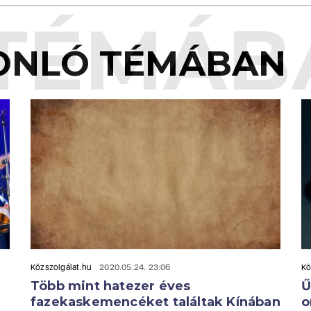
TÉMÁB
ONLÓ TÉMÁBAN
Közszolgálat.hu
2020.05.24. 23:06
Kö
Több mint hatezer éves
Ű
fazekaskemencéket találtak Kínában
o