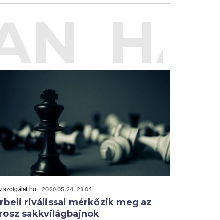
AN
HAS
zszolgálat.hu
2020.05.24. 23:04
rbeli riválissal mérkőzik meg az
rosz sakkvilágbajnok