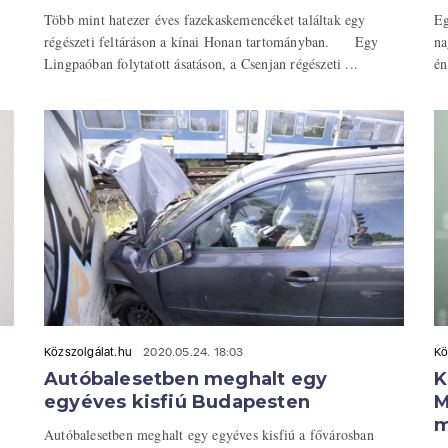
Több mint hatezer éves fazekaskemencéket találtak egy
Eg
régészeti feltáráson a kínai Honan tartományban. Egy
na
Lingpaóban folytatott ásatáson, a Csenjan régészeti ...
én
Közszolgálat.hu
2020.05.24. 18:03
Kö
Autóbalesetben meghalt egy
K
egyéves kisfiú Budapesten
M
m
Autóbalesetben meghalt egy egyéves kisfiú a fővárosban