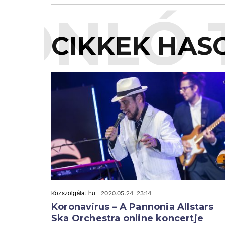
ONLÓ 
CIKKEK HAS
Közszolgálat.hu
2020.05.24. 23:14
Koronavírus – A Pannonia Allstars
Ska Orchestra online koncertje