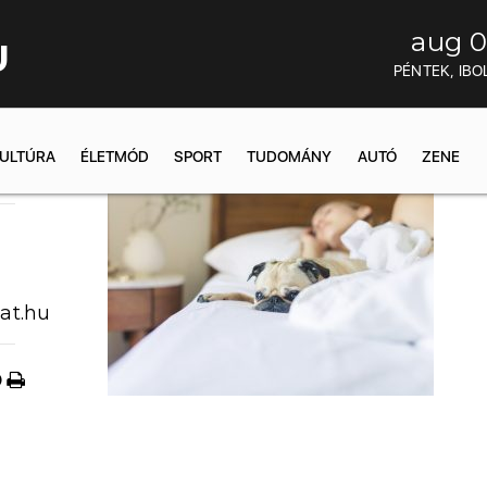
aug 0
U
PÉNTEK, IBO
ULTÚRA
ÉLETMÓD
SPORT
TUDOMÁNY
AUTÓ
ZENE
4:16
at.hu