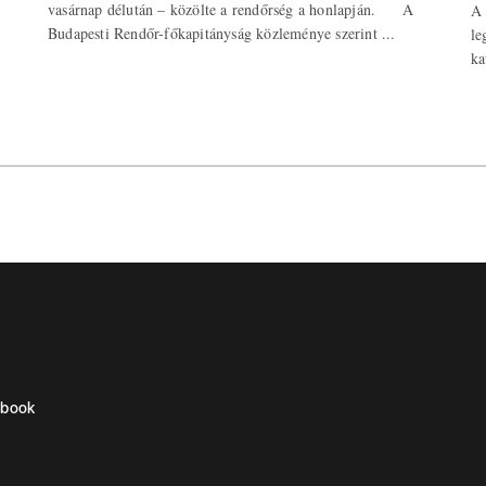
vasárnap délután – közölte a rendőrség a honlapján. A
A 
Budapesti Rendőr-főkapitányság közleménye szerint ...
le
ka
ebook