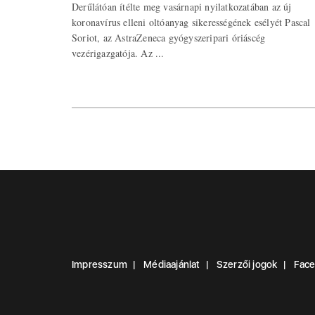
Derűlátóan ítélte meg vasárnapi nyilatkozatában az új
koronavírus elleni oltóanyag sikerességének esélyét Pascal
Soriot, az AstraZeneca gyógyszeripari óriáscég
vezérigazgatója. Az ...
Impresszum
Médiaajánlat
Szerzői jogok
Fac