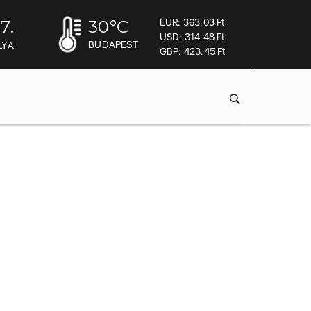
7.
30
°C
EUR: 363.03 Ft
USD: 314.48 Ft
BUDAPEST
LYA
GBP: 423.45 Ft