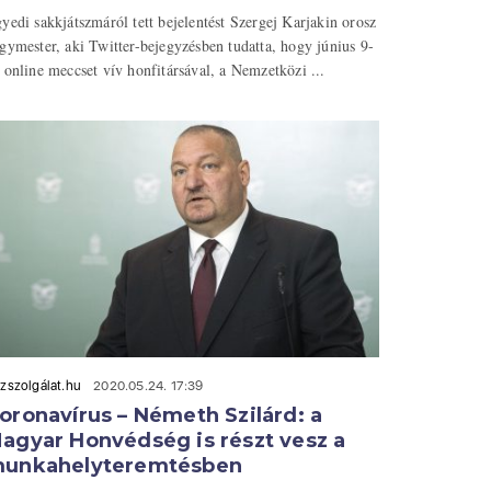
yedi sakkjátszmáról tett bejelentést Szergej Karjakin orosz
gymester, aki Twitter-bejegyzésben tudatta, hogy június 9-
 online meccset vív honfitársával, a Nemzetközi ...
zszolgálat.hu
2020.05.24. 17:39
oronavírus – Németh Szilárd: a
agyar Honvédség is részt vesz a
unkahelyteremtésben