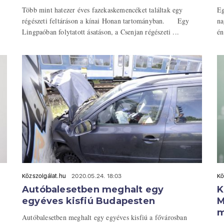
Több mint hatezer éves fazekaskemencéket találtak egy
Eg
régészeti feltáráson a kínai Honan tartományban. Egy
na
Lingpaóban folytatott ásatáson, a Csenjan régészeti ...
én
Közszolgálat.hu
2020.05.24. 18:03
Kö
Autóbalesetben meghalt egy
K
egyéves kisfiú Budapesten
M
m
Autóbalesetben meghalt egy egyéves kisfiú a fővárosban