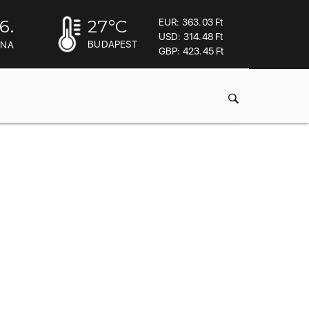
6.
27
°C
EUR: 363.03 Ft
USD: 314.48 Ft
BUDAPEST
INA
GBP: 423.45 Ft