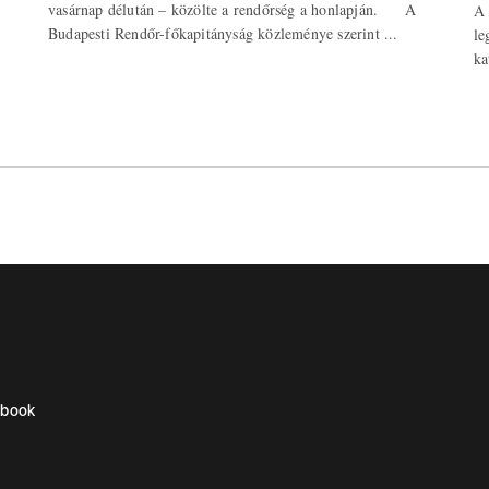
vasárnap délután – közölte a rendőrség a honlapján. A
A 
Budapesti Rendőr-főkapitányság közleménye szerint ...
le
ka
ebook