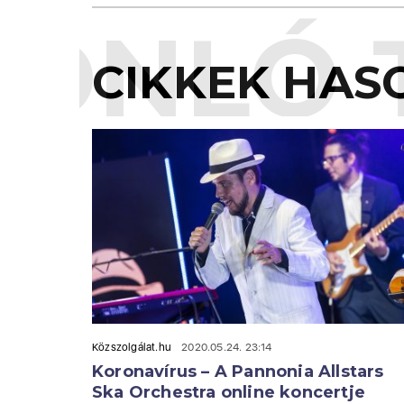
ONLÓ 
CIKKEK HAS
Közszolgálat.hu
2020.05.24. 23:14
Koronavírus – A Pannonia Allstars
Ska Orchestra online koncertje