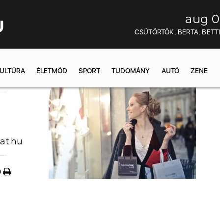
aug 0
U
CSÜTÖRTÖK, BERTA, BETT
ULTÚRA
ÉLETMÓD
SPORT
TUDOMÁNY
AUTÓ
ZENE
3:15
at.hu