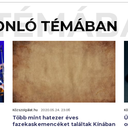
TÉMÁB
ONLÓ TÉMÁBAN
Közszolgálat.hu
2020.05.24. 23:06
Kö
Több mint hatezer éves
Ű
fazekaskemencéket találtak Kínában
o