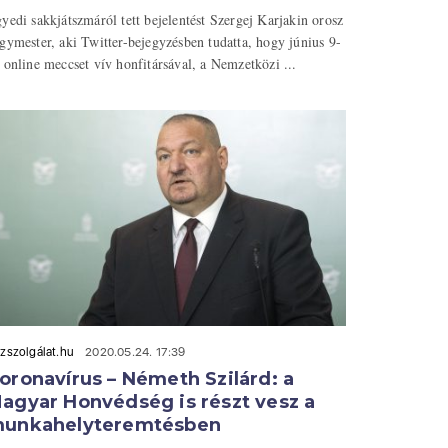
yedi sakkjátszmáról tett bejelentést Szergej Karjakin orosz
gymester, aki Twitter-bejegyzésben tudatta, hogy június 9-
 online meccset vív honfitársával, a Nemzetközi ...
zszolgálat.hu
2020.05.24. 17:39
oronavírus – Németh Szilárd: a
agyar Honvédség is részt vesz a
unkahelyteremtésben