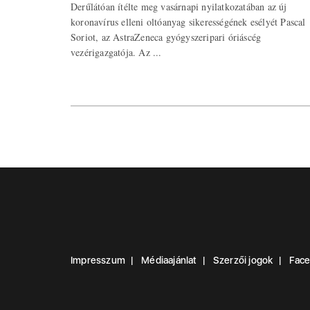
Derűlátóan ítélte meg vasárnapi nyilatkozatában az új
koronavírus elleni oltóanyag sikerességének esélyét Pascal
Soriot, az AstraZeneca gyógyszeripari óriáscég
vezérigazgatója. Az ...
Impresszum
Médiaajánlat
Szerzői jogok
Fac