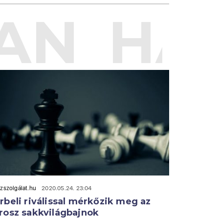
AN
HAS
zszolgálat.hu
2020.05.24. 23:04
rbeli riválissal mérkőzik meg az
rosz sakkvilágbajnok