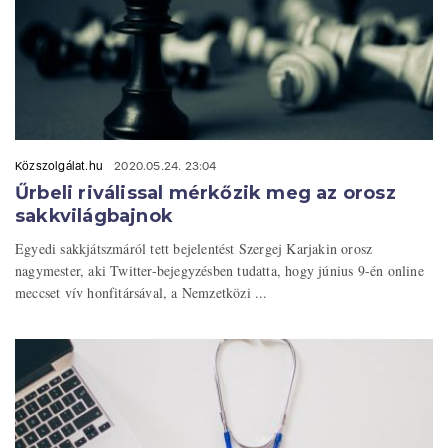
Közszolgálat.hu
2020.05.24. 23:04
Űrbeli riválissal mérkőzik meg az orosz
sakkvilágbajnok
Egyedi sakkjátszmáról tett bejelentést Szergej Karjakin orosz
nagymester, aki Twitter-bejegyzésben tudatta, hogy június 9-én online
meccset vív honfitársával, a Nemzetközi ...