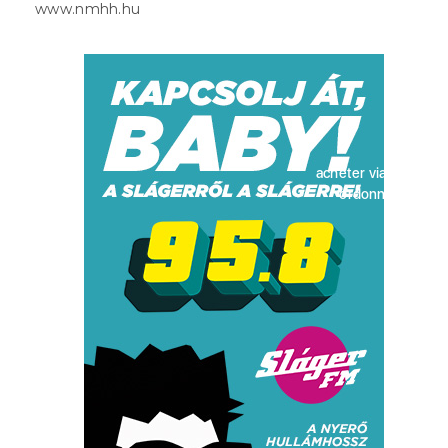
www.nmhh.hu
acheter viagra sans
ordonnance