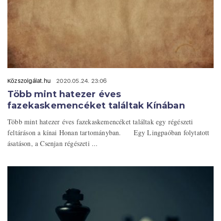
Közszolgálat.hu
2020.05.24. 23:06
Több mint hatezer éves
fazekaskemencéket találtak Kínában
Több mint hatezer éves fazekaskemencéket találtak egy régészeti
feltáráson a kínai Honan tartományban. Egy Lingpaóban folytatott
ásatáson, a Csenjan régészeti ...