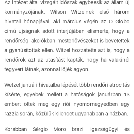
Az intézet által vizsgált időszak egybeesik az állam új
kormányzójának, Wilson Witzelnek első három
hivatali hónapjával, aki március végén az O Globo
című újságnak adott interjújában elismerte, hogy a
rendőrségi akciókban mesterlövészeket is bevetettek
a gyanúsítottak ellen. Witzel hozzátette azt is, hogy a
rendőrök azt az utasítást kapták, hogy ha valakinél
fegyvert látnak, azonnal lőjék agyon.
Wetzel januári hivatalba lépését több rendőri atrocitás
kísérte, egyebek mellett a hatóságok januárban 13
embert öltek meg egy riói nyomornegyedben egy
razzia során, közülük kilencet ugyanabban a házban.
Korábban Sérgio Moro brazil igazságügyi és