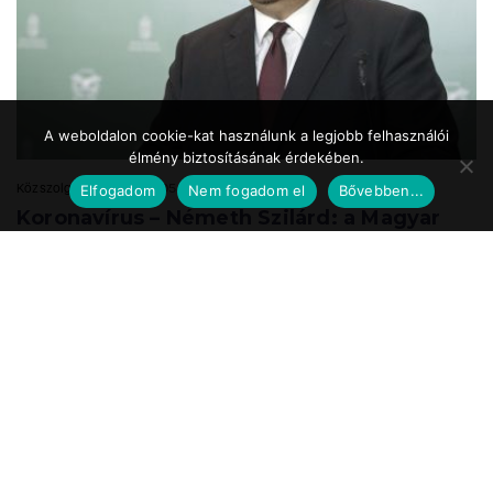
A weboldalon cookie-kat használunk a legjobb felhasználói
élmény biztosításának érdekében.
Közszolgálat.hu
2020.05.24. 17:39
Elfogadom
Nem fogadom el
Bővebben...
Koronavírus – Németh Szilárd: a Magyar
Honvédség is részt vesz a
munkahelyteremtésben
A Magyar Honvédség mint az ország egyik legnagyobb és legbiztosabb
munkáltatója a speciális önkéntes tartalékos katonai szolgálat
bevezetésével vesz részt ...