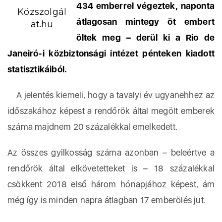
434 emberrel végeztek, naponta
Közszolgál
átlagosan mintegy öt embert
at.hu
öltek meg – derül ki a Rio de
Janeiró-i közbiztonsági intézet pénteken kiadott
statisztikáiból.
A jelentés kiemeli, hogy a tavalyi év ugyanehhez az
időszakához képest a rendőrök által megölt emberek
száma majdnem 20 százalékkal emelkedett.
Az összes gyilkosság száma azonban – beleértve a
rendőrök által elkövetetteket is – 18 százalékkal
csökkent 2018 első három hónapjához képest, ám
még így is minden napra átlagban 17 emberölés jut.