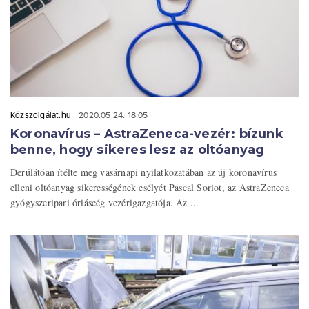
Közszolgálat.hu
2020.05.24. 18:05
Koronavírus – AstraZeneca-vezér: bízunk
benne, hogy sikeres lesz az oltóanyag
Derűlátóan ítélte meg vasárnapi nyilatkozatában az új koronavírus
elleni oltóanyag sikerességének esélyét Pascal Soriot, az AstraZeneca
gyógyszeripari óriáscég vezérigazgatója. Az ...