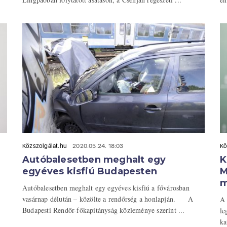
Közszolgálat.hu
2020.05.24. 18:03
Kö
Autóbalesetben meghalt egy
K
egyéves kisfiú Budapesten
M
m
Autóbalesetben meghalt egy egyéves kisfiú a fővárosban
vasárnap délután – közölte a rendőrség a honlapján. A
A 
Budapesti Rendőr-főkapitányság közleménye szerint ...
le
ka