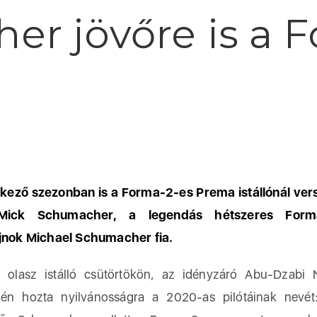
er jövőre is a 
kező szezonban is a Forma-2-es Prema istállónál ve
Mick Schumacher, a legendás hétszeres Form
jnok Michael Schumacher fia.
sz istálló csütörtökön, az idényzáró Abu-Dzabi N
nén hozta nyilvánosságra a 2020-as pilótáinak nevé