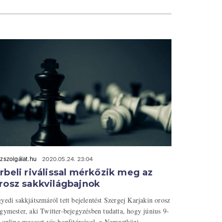
zszolgálat.hu
2020.05.24. 23:04
rbeli riválissal mérkőzik meg az
rosz sakkvilágbajnok
yedi sakkjátszmáról tett bejelentést Szergej Karjakin orosz
gymester, aki Twitter-bejegyzésben tudatta, hogy június 9-
 online meccset vív honfitársával, a Nemzetközi ...