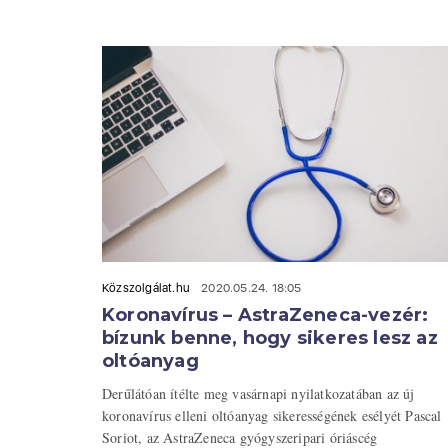
Közszolgálat.hu
2020.05.24. 18:05
Koronavírus – AstraZeneca-vezér:
bízunk benne, hogy sikeres lesz az
oltóanyag
Derűlátóan ítélte meg vasárnapi nyilatkozatában az új
koronavírus elleni oltóanyag sikerességének esélyét Pascal
Soriot, az AstraZeneca gyógyszeripari óriáscég