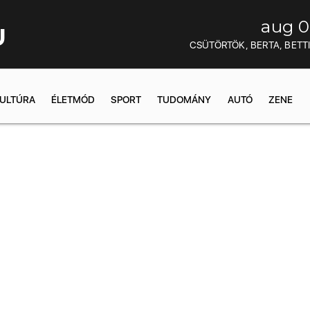
aug 0
U
CSÜTÖRTÖK, BERTA, BETT
ULTÚRA
ÉLETMÓD
SPORT
TUDOMÁNY
AUTÓ
ZENE