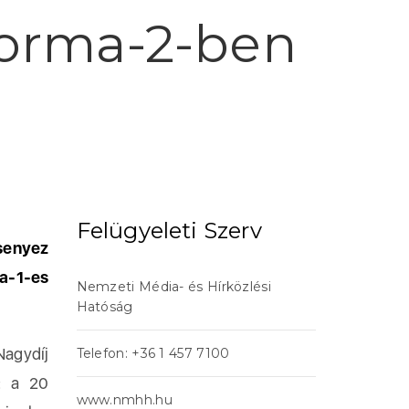
Forma-2-ben
Felügyeleti Szerv
rsenyez
a-1-es
Nemzeti Média- és Hírközlési
Hatóság
agydíj
Telefon: +36 1 457 7100
t: a 20
www.nmhh.hu