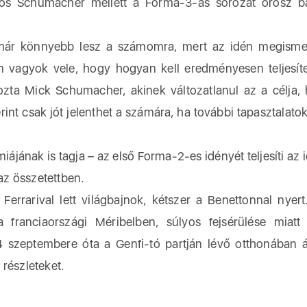
ős Schumacher mellett a Forma-3-as sorozat orosz b
már könnyebb lesz a számomra, mert az idén megisme
an vagyok vele, hogy hogyan kell eredményesen teljesít
zta Mick Schumacher, akinek változatlanul az a célja,
nt csak jót jelenthet a számára, ha további tapasztalatok
jának is tagja – az első Forma-2-es idényét teljesíti az i
 az összetettben.
rrarival lett világbajnok, kétszer a Benettonnal nyert
franciaországi Méribelben, súlyos fejsérülése miatt
 szeptembere óta a Genfi-tó partján lévő otthonában á
részleteket.