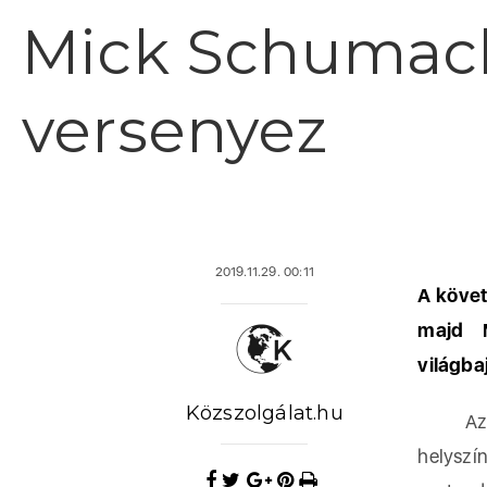
Mick Schumach
versenyez
2019.11.29. 00:11
A követ
majd 
világba
Közszolgálat.hu
Az ola
helyszí