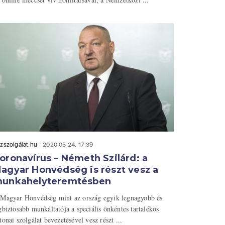
zszolgálat.hu
2020.05.24. 17:39
oronavírus – Németh Szilárd: a
agyar Honvédség is részt vesz a
unkahelyteremtésben
Magyar Honvédség mint az ország egyik legnagyobb és
gbiztosabb munkáltatója a speciális önkéntes tartalékos
tonai szolgálat bevezetésével vesz részt ...