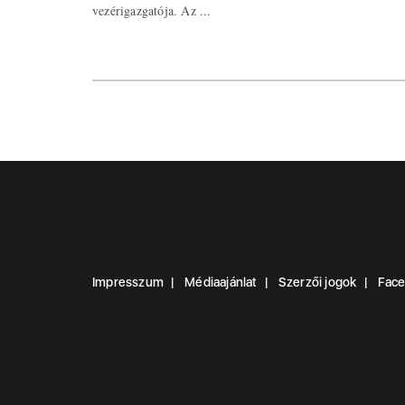
vezérigazgatója. Az ...
Impresszum
Médiaajánlat
Szerzői jogok
Fac