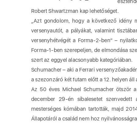
esztend
Robert Shwartzman kap lehetőséget.
„Azt gondolom, hogy a következő idény 
versenyautót, a pályákat, valamint tisztáb
versenyhétvégét a Forma-2-ben” – nyilatko
Forma-1-ben szerepeljen, de elmondása szeri
szert az eggyel alacsonyabb kategóriában.
Schumacher – aki a Ferrari versenyzőakadémiá
a szezonzáró két futam előtt a 12. helyen áll
Az 50 éves Michael Schumacher ötször a Fe
december 29-én síbalesetet szenvedett a 
mesterséges kómában tartották, majd 2014
Állapotáról a család nem hoz nyilvánosságra 