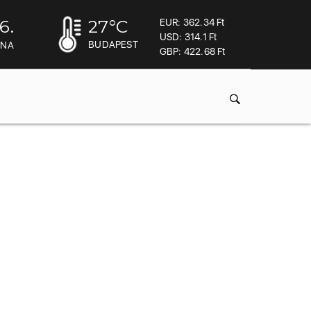
6.
27
°C
EUR: 362.34 Ft
USD: 314.1 Ft
BUDAPEST
INA
GBP: 422.68 Ft