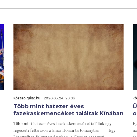
Közszolgálat.hu
2020.05.24. 23:06
Kö
Több mint hatezer éves
Ű
fazekaskemencéket találtak Kínában
o
Több mint hatezer éves fazekaskemencéket találtak egy
Eg
régészeti feltáráson a kínai Honan tartományban. Egy
na
Lingpaóban folytatott ásatáson, a Csenjan régészeti ...
én