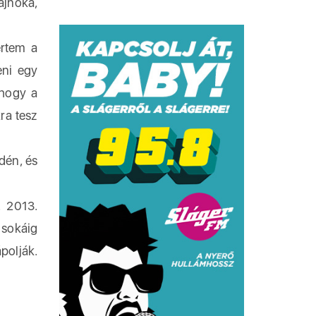
ajnoka,
rtem a
eni egy
 hogy a
ra tesz
dén, és
. 2013.
 sokáig
polják.