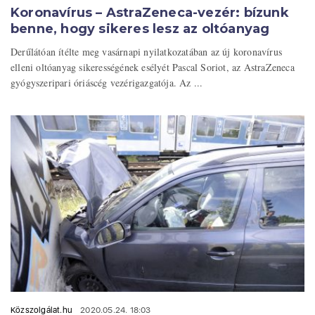
Koronavírus – AstraZeneca-vezér: bízunk
benne, hogy sikeres lesz az oltóanyag
Derűlátóan ítélte meg vasárnapi nyilatkozatában az új koronavírus
elleni oltóanyag sikerességének esélyét Pascal Soriot, az AstraZeneca
gyógyszeripari óriáscég vezérigazgatója. Az ...
Közszolgálat.hu
2020.05.24. 18:03