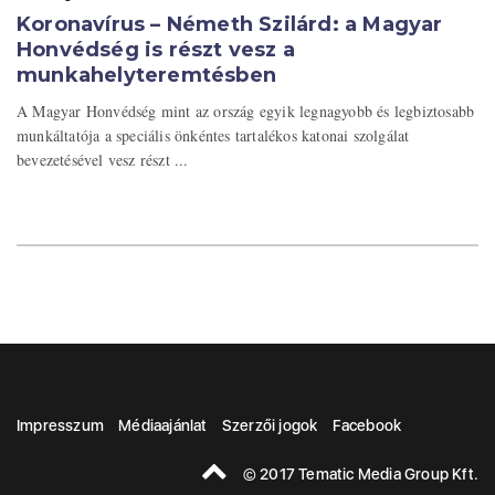
Koronavírus – Németh Szilárd: a Magyar
Honvédség is részt vesz a
munkahelyteremtésben
A Magyar Honvédség mint az ország egyik legnagyobb és legbiztosabb
munkáltatója a speciális önkéntes tartalékos katonai szolgálat
bevezetésével vesz részt ...
Impresszum
Médiaajánlat
Szerzői jogok
Facebook
© 2017 Tematic Media Group Kft.