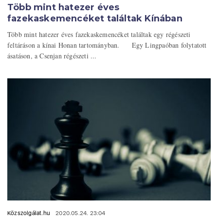
Több mint hatezer éves
fazekaskemencéket találtak Kínában
Több mint hatezer éves fazekaskemencéket találtak egy régészeti
feltáráson a kínai Honan tartományban. Egy Lingpaóban folytatott
ásatáson, a Csenjan régészeti ...
Közszolgálat.hu
2020.05.24. 23:04