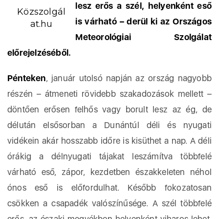
lesz erős a szél, helyenként eső
Közszolgál
is várható – derül ki az Országos
at.hu
Meteorológiai Szolgálat
előrejelzéséből.
Pénteken
, január utolsó napján az ország nagyobb
részén – átmeneti rövidebb szakadozások mellett –
döntően erősen felhős vagy borult lesz az ég, de
délután elsősorban a Dunántúl déli és nyugati
vidékein akár hosszabb időre is kisüthet a nap. A déli
órákig a délnyugati tájakat leszámítva többfelé
várható eső, zápor, kezdetben északkeleten néhol
ónos eső is előfordulhat. Később fokozatosan
csökken a csapadék valószínűsége. A szél többfelé
erős, az északi megyékben helyenként viharos lehet.