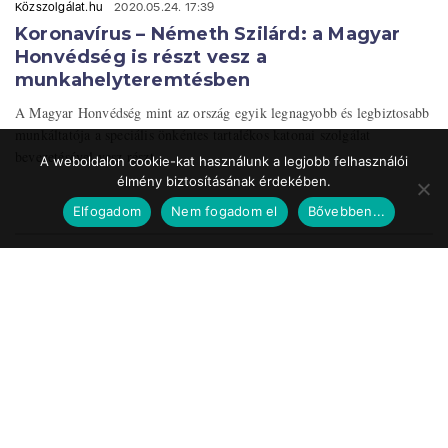
Közszolgálat.hu
2020.05.24. 17:39
Koronavírus – Németh Szilárd: a Magyar
Honvédség is részt vesz a
munkahelyteremtésben
A Magyar Honvédség mint az ország egyik legnagyobb és legbiztosabb
munkáltatója a speciális önkéntes tartalékos katonai szolgálat
bevezetésével vesz részt ...
A weboldalon cookie-kat használunk a legjobb felhasználói
élmény biztosításának érdekében.
Elfogadom
Nem fogadom el
Bővebben...
Impresszum
Médiaajánlat
Szerzői jogok
Facebook
© 2017 Tematic Media Group Kft.