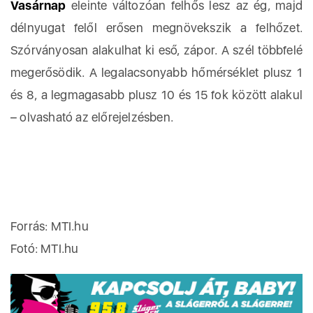
Vasárnap
eleinte változóan felhős lesz az ég, majd
délnyugat felől erősen megnövekszik a felhőzet.
Szórványosan alakulhat ki eső, zápor. A szél többfelé
megerősödik. A legalacsonyabb hőmérséklet plusz 1
és 8, a legmagasabb plusz 10 és 15 fok között alakul
– olvasható az előrejelzésben.
Forrás: MTI.hu
Fotó: MTI.hu