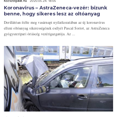
Közszolgálat.hu
2020.05.24. 18:05
Koronavírus – AstraZeneca-vezér: bízunk
benne, hogy sikeres lesz az oltóanyag
Derűlátóan ítélte meg vasárnapi nyilatkozatában az új koronavírus
elleni oltóanyag sikerességének esélyét Pascal Soriot, az AstraZeneca
gyógyszeripari óriáscég vezérigazgatója. Az ...