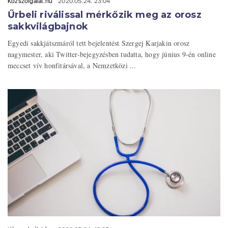
Közszolgálat.hu
2020.05.24. 23:04
Űrbeli riválissal mérkőzik meg az orosz
sakkvilágbajnok
Egyedi sakkjátszmáról tett bejelentést Szergej Karjakin orosz
nagymester, aki Twitter-bejegyzésben tudatta, hogy június 9-én online
meccset vív honfitársával, a Nemzetközi ...