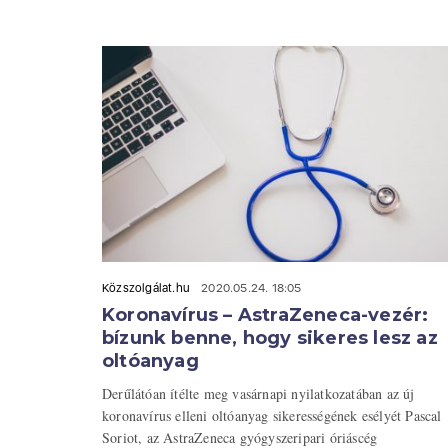
Közszolgálat.hu
2020.05.24. 18:05
Koronavírus – AstraZeneca-vezér:
bízunk benne, hogy sikeres lesz az
oltóanyag
Derűlátóan ítélte meg vasárnapi nyilatkozatában az új
koronavírus elleni oltóanyag sikerességének esélyét Pascal
Soriot, az AstraZeneca gyógyszeripari óriáscég