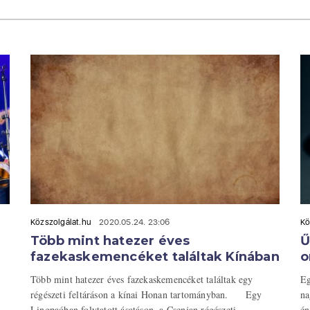
Közszolgálat.hu
2020.05.24. 23:06
Kö
Több mint hatezer éves
Ű
fazekaskemencéket találtak Kínában
o
Több mint hatezer éves fazekaskemencéket találtak egy
Eg
régészeti feltáráson a kínai Honan tartományban. Egy
na
Lingpaóban folytatott ásatáson, a Csenjan régészeti ...
én