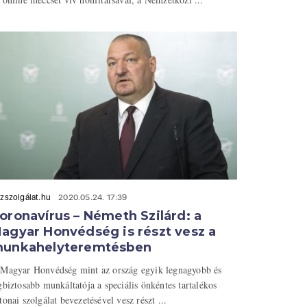
zszolgálat.hu
2020.05.24. 17:39
oronavírus – Németh Szilárd: a
agyar Honvédség is részt vesz a
unkahelyteremtésben
Magyar Honvédség mint az ország egyik legnagyobb és
gbiztosabb munkáltatója a speciális önkéntes tartalékos
tonai szolgálat bevezetésével vesz részt ...