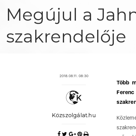
Megújul a Jahn
szakrendelője
2018.08.11. 08:30
Több mi
Ferenc
szakren
Közszolgálat.hu
Közlem
szakren