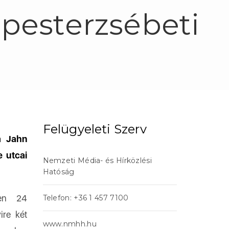
pesterzsébeti
Felügyeleti Szerv
 a Jahn
 utcai
Nemzeti Média- és Hírközlési
Hatóság
ben 24
Telefon: +36 1 457 7100
ire két
www.nmhh.hu