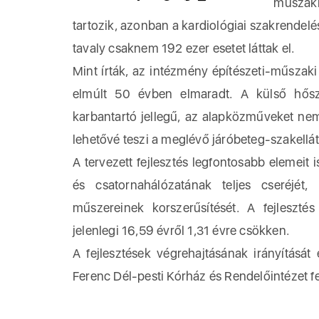
műszakb
tartozik, azonban a kardiológiai szakrendelé
tavaly csaknem 192 ezer esetet láttak el.
Mint írták, az intézmény építészeti-műszaki 
elmúlt 50 évben elmaradt. A külső hőszi
karbantartó jellegű, az alapközműveket nem 
lehetővé teszi a meglévő járóbeteg-szakellát
A tervezett fejlesztés legfontosabb elemeit i
és csatornahálózatának teljes cseréjét, 
műszereinek korszerűsítését. A fejleszté
jelenlegi 16,59 évről 1,31 évre csökken.
A fejlesztések végrehajtásának irányítását
Ferenc Dél-pesti Kórház és Rendelőintézet fe