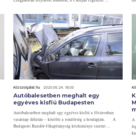
Közszolgálat.hu
2020.05.24. 18:03
Kö
Autóbalesetben meghalt egy
K
egyéves kisfiú Budapesten
M
m
Autóbalesetben meghalt egy egyéves kisfiú a fővárosban
vasárnap délután – közölte a rendőrség a honlapján. A
A 
Budapesti Rendőr-főkapitányság közleménye szerint ...
le
ka