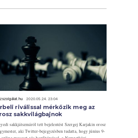
zszolgálat.hu
2020.05.24. 23:04
rbeli riválissal mérkőzik meg az
rosz sakkvilágbajnok
yedi sakkjátszmáról tett bejelentést Szergej Karjakin orosz
gymester, aki Twitter-bejegyzésben tudatta, hogy június 9-
 online meccset vív honfitársával, a Nemzetközi ...