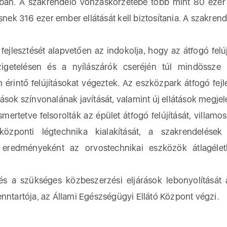
an. A szakrendelő vonzáskörzetébe több mint 80 eze
snek 316 ezer ember ellátását kell biztosítania. A szakren
fejlesztését alapvetően az indokolja, hogy az átfogó felúj
getelésen és a nyílászárók cseréjén túl mindössze 
érintő felújításokat végeztek. Az eszközpark átfogó fejl
ások színvonalának javítását, valamint új ellátások megjel
smertetve felsorolták az épület átfogó felújítását, villamo
központi légtechnika kialakítását, a szakrendelések
s eredményeként az orvostechnikai eszközök átlagéle
 és a szükséges közbeszerzési eljárások lebonyolítását
nntartója, az Állami Egészségügyi Ellátó Központ végzi.