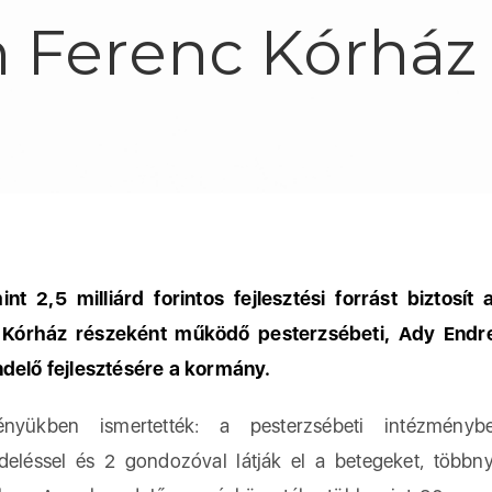
 Ferenc Kórház 
nt 2,5 milliárd forintos fejlesztési forrást biztosít
 Kórház részeként működő pesterzsébeti, Ady Endre
delő fejlesztésére a kormány.
ényükben ismertették: a pesterzsébeti intézmény
deléssel és 2 gondozóval látják el a betegeket, többny