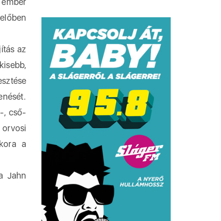
r ember
delőben
ítás az
kisebb,
esztése
enését.
s-, cső-
 orvosi
tkora a
 a Jahn