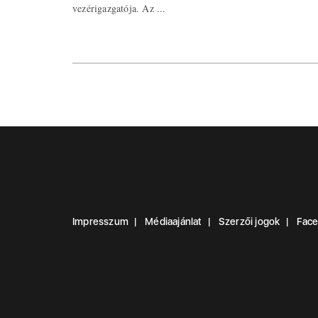
vezérigazgatója. Az ...
Impresszum
Médiaajánlat
Szerzői jogok
Fac