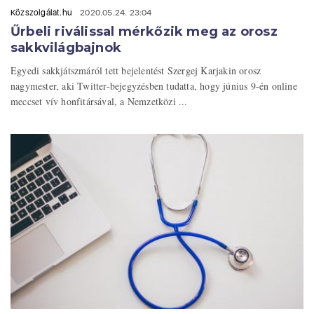
Közszolgálat.hu
2020.05.24. 23:04
Űrbeli riválissal mérkőzik meg az orosz
sakkvilágbajnok
Egyedi sakkjátszmáról tett bejelentést Szergej Karjakin orosz
nagymester, aki Twitter-bejegyzésben tudatta, hogy június 9-én online
meccset vív honfitársával, a Nemzetközi ...