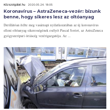
Közszolgálat.hu
2020.05.24. 18:05
Koronavírus – AstraZeneca-vezér: bízunk
benne, hogy sikeres lesz az oltóanyag
Derűlátóan ítélte meg vasárnapi nyilatkozatában az új koronavírus
elleni oltóanyag sikerességének esélyét Pascal Soriot, az AstraZeneca
gyógyszeripari óriáscég vezérigazgatója. Az ...