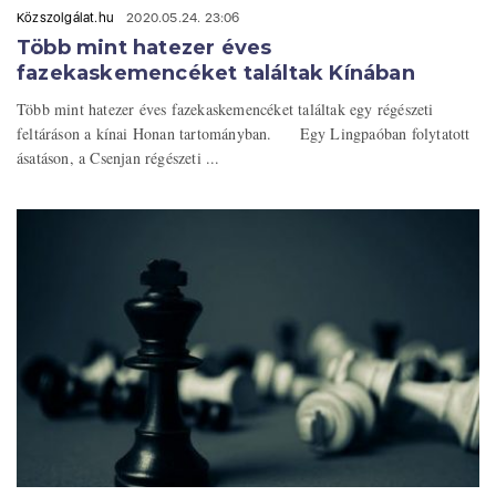
Közszolgálat.hu
2020.05.24. 23:06
Több mint hatezer éves
fazekaskemencéket találtak Kínában
Több mint hatezer éves fazekaskemencéket találtak egy régészeti
feltáráson a kínai Honan tartományban. Egy Lingpaóban folytatott
ásatáson, a Csenjan régészeti ...