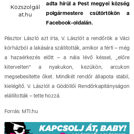
adta hírül a Pest megyei község
Közszolgál
polgármestere csütörtökön a
at.hu
Facebook-oldalán.
Pásztor László azt írta, V. Lászlót a rendőrök a Váci
kórházból a lakására szállították, amikor a férfi – még
a hazaérkezés előtt – a nála lévő késsel, „előre
kitervelten” a nyakukon, kezükön, arcukon
megsebesítette őket. Mindkét rendőr állapota stabil,
kielégítő. V. Lászlót a Gödöllői Rendőrkapitányságon
elállították – tette hozzá.
Forrás: MTI.hu