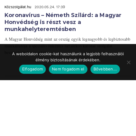
Közszolgálat.hu
2020.05.24. 17:39
Koronavírus – Németh Szilárd: a Magyar
Honvédség is részt vesz a
munkahelyteremtésben
A Magyar Honvédség mint az ország egyik legnagyobb és legbiztosabb
munkáltatója a speciális önkéntes tartalékos katonai szolgálat
bevezetésével vesz részt ...
A weboldalon cookie-kat használunk a legjobb felhasználói
élmény biztosításának érdekében.
Elfogadom
Nem fogadom el
Bővebben...
Impresszum
Médiaajánlat
Szerzői jogok
Facebook