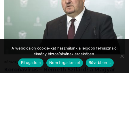
A weboldalon cookie-kat használunk a legjobb felhasználói
élmény biztosításának érdekében.
Közszolgálat.hu
2020.05.24. 17:39
Elfogadom
Nem fogadom el
Bővebben...
Koronavírus – Németh Szilárd: a Magyar
Honvédség is részt vesz a
munkahelyteremtésben
A Magyar Honvédség mint az ország egyik legnagyobb és legbiztosabb
munkáltatója a speciális önkéntes tartalékos katonai szolgálat
bevezetésével vesz részt ...