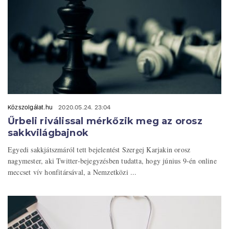
Közszolgálat.hu
2020.05.24. 23:04
Űrbeli riválissal mérkőzik meg az orosz
sakkvilágbajnok
Egyedi sakkjátszmáról tett bejelentést Szergej Karjakin orosz
nagymester, aki Twitter-bejegyzésben tudatta, hogy június 9-én online
meccset vív honfitársával, a Nemzetközi ...