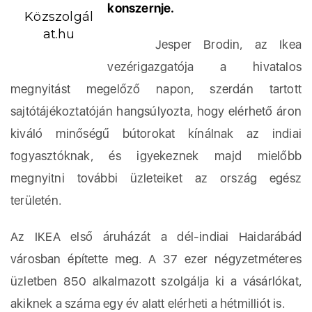
konszernje.
Közszolgál
at.hu
Jesper Brodin, az Ikea
vezérigazgatója a hivatalos
megnyitást megelőző napon, szerdán tartott
sajtótájékoztatóján hangsúlyozta, hogy elérhető áron
kiváló minőségű bútorokat kínálnak az indiai
fogyasztóknak, és igyekeznek majd mielőbb
megnyitni további üzleteiket az ország egész
területén.
Az IKEA első áruházát a dél-indiai Haidarábád
városban építette meg. A 37 ezer négyzetméteres
üzletben 850 alkalmazott szolgálja ki a vásárlókat,
akiknek a száma egy év alatt elérheti a hétmilliót is.