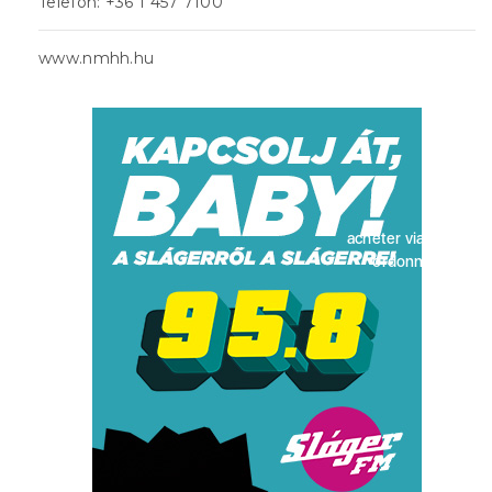
Telefon: +36 1 457 7100
www.nmhh.hu
acheter viagra sans
ordonnance