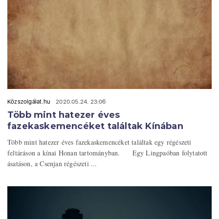
Közszolgálat.hu
2020.05.24. 23:06
Több mint hatezer éves
fazekaskemencéket találtak Kínában
Több mint hatezer éves fazekaskemencéket találtak egy régészeti
feltáráson a kínai Honan tartományban. Egy Lingpaóban folytatott
ásatáson, a Csenjan régészeti ...