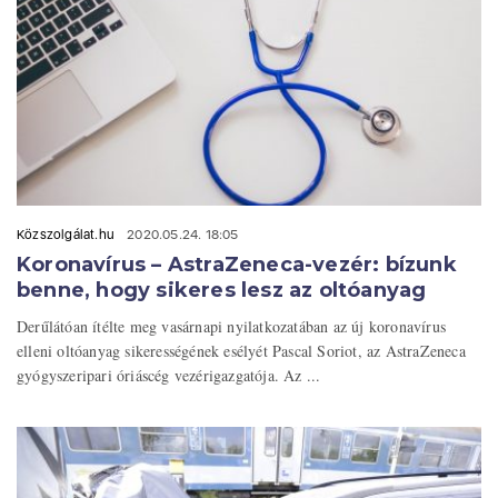
Közszolgálat.hu
2020.05.24. 18:05
Koronavírus – AstraZeneca-vezér: bízunk
benne, hogy sikeres lesz az oltóanyag
Derűlátóan ítélte meg vasárnapi nyilatkozatában az új koronavírus
elleni oltóanyag sikerességének esélyét Pascal Soriot, az AstraZeneca
gyógyszeripari óriáscég vezérigazgatója. Az ...