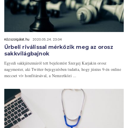
Közszolgálat.hu
2020.05.24. 23:04
Űrbeli riválissal mérkőzik meg az orosz
sakkvilágbajnok
Egyedi sakkjátszmáról tett bejelentést Szergej Karjakin orosz
nagymester, aki Twitter-bejegyzésben tudatta, hogy június 9-én online
meccset vív honfitársával, a Nemzetközi ...