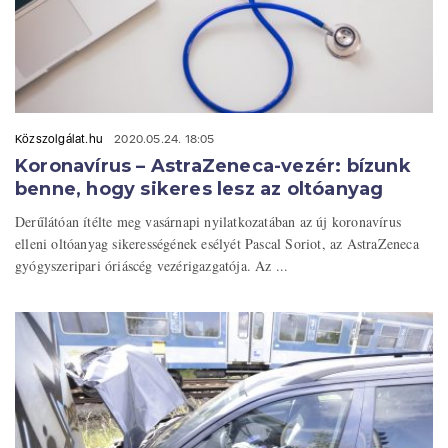
Közszolgálat.hu
2020.05.24. 18:05
Koronavírus – AstraZeneca-vezér: bízunk
benne, hogy sikeres lesz az oltóanyag
Derűlátóan ítélte meg vasárnapi nyilatkozatában az új koronavírus
elleni oltóanyag sikerességének esélyét Pascal Soriot, az AstraZeneca
gyógyszeripari óriáscég vezérigazgatója. Az ...