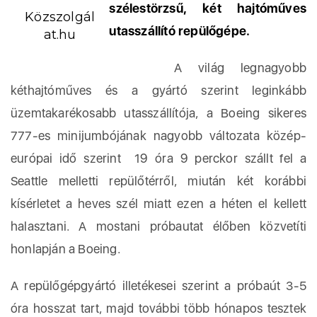
szélestörzsű, két hajtóműves
Közszolgál
utasszállító repülőgépe.
at.hu
A világ legnagyobb
kéthajtóműves és a gyártó szerint leginkább
üzemtakarékosabb utasszállítója, a Boeing sikeres
777-es minijumbójának nagyobb változata közép-
európai idő szerint 19 óra 9 perckor szállt fel a
Seattle melletti repülőtérről, miután két korábbi
kísérletet a heves szél miatt ezen a héten el kellett
halasztani. A mostani próbautat élőben közvetíti
honlapján a Boeing.
A repülőgépgyártó illetékesei szerint a próbaút 3-5
óra hosszat tart, majd további több hónapos tesztek