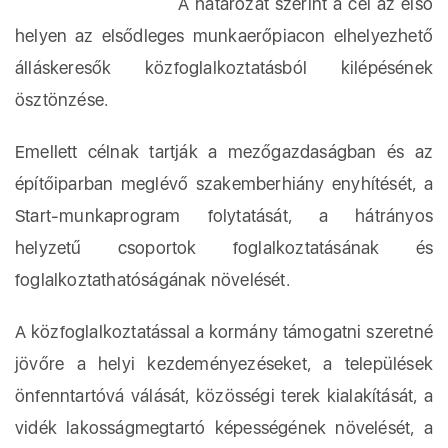
A határozat szerint a cél az első
helyen az elsődleges munkaerőpiacon elhelyezhető
álláskeresők közfoglalkoztatásból kilépésének
ösztönzése.
Emellett célnak tartják a mezőgazdaságban és az
építőiparban meglévő szakemberhiány enyhítését, a
Start-munkaprogram folytatását, a hátrányos
helyzetű csoportok foglalkoztatásának és
foglalkoztathatóságának növelését.
A közfoglalkoztatással a kormány támogatni szeretné
jövőre a helyi kezdeményezéseket, a települések
önfenntartóvá válását, közösségi terek kialakítását, a
vidék lakosságmegtartó képességének növelését, a