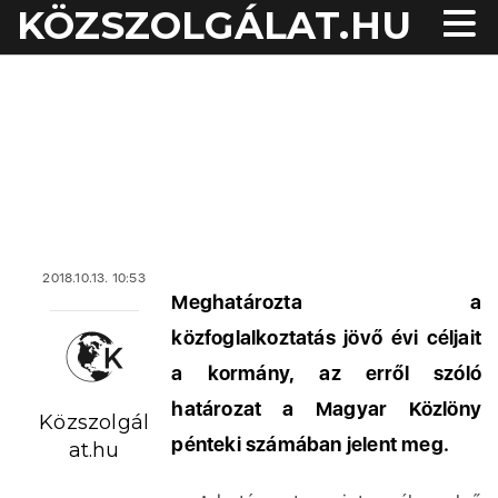
KÖZSZOLGÁLAT.HU
2018.10.13. 10:53
Meghatározta a
közfoglalkoztatás jövő évi céljait
a kormány, az erről szóló
határozat a Magyar Közlöny
Közszolgál
pénteki számában jelent meg.
at.hu