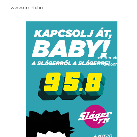
www.nmhh.hu
acheter viagra sans
ordonnance