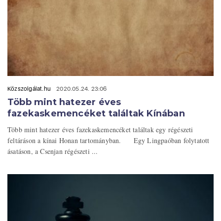
Közszolgálat.hu
2020.05.24. 23:06
Több mint hatezer éves
fazekaskemencéket találtak Kínában
Több mint hatezer éves fazekaskemencéket találtak egy régészeti
feltáráson a kínai Honan tartományban. Egy Lingpaóban folytatott
ásatáson, a Csenjan régészeti ...