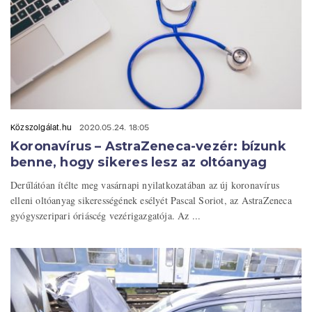
Közszolgálat.hu
2020.05.24. 18:05
Koronavírus – AstraZeneca-vezér: bízunk
benne, hogy sikeres lesz az oltóanyag
Derűlátóan ítélte meg vasárnapi nyilatkozatában az új koronavírus
elleni oltóanyag sikerességének esélyét Pascal Soriot, az AstraZeneca
gyógyszeripari óriáscég vezérigazgatója. Az ...