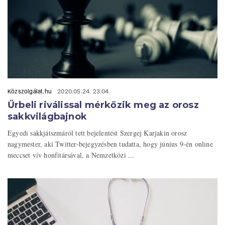
Közszolgálat.hu
2020.05.24. 23:04
Űrbeli riválissal mérkőzik meg az orosz
sakkvilágbajnok
Egyedi sakkjátszmáról tett bejelentést Szergej Karjakin orosz
nagymester, aki Twitter-bejegyzésben tudatta, hogy június 9-én online
meccset vív honfitársával, a Nemzetközi ...