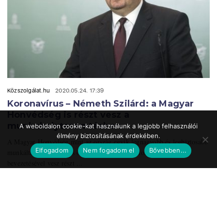
Közszolgálat.hu
2020.05.24. 17:39
Koronavírus – Németh Szilárd: a Magyar
Honvédség is részt vesz a
munkahelyteremtésben
A weboldalon cookie-kat használunk a legjobb felhasználói
élmény biztosításának érdekében.
A Magyar Honvédség mint az ország egyik legnagyobb és legbiztosabb
Elfogadom
Nem fogadom el
Bővebben...
munkáltatója a speciális önkéntes tartalékos katonai szolgálat
bevezetésével vesz részt ...