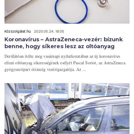
Közszolgálat.hu
2020.05.24. 18:05
Koronavírus – AstraZeneca-vezér: bízunk
benne, hogy sikeres lesz az oltóanyag
Derűlátóan ítélte meg vasárnapi nyilatkozatában az új koronavírus
elleni oltóanyag sikerességének esélyét Pascal Soriot, az AstraZeneca
gyógyszeripari óriáscég vezérigazgatója. Az ...