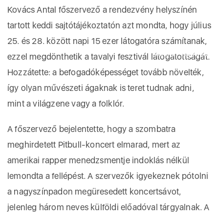
Kovács Antal főszervező a rendezvény helyszínén
tartott keddi sajtótájékoztatón azt mondta, hogy július
25. és 28. között napi 15 ezer látogatóra számítanak,
acheter viagra sans
ezzel megdönthetik a tavalyi fesztivál látogatottságát.
ordonnance
Hozzátette: a befogadóképességet tovább növelték,
így olyan művészeti ágaknak is teret tudnak adni,
mint a világzene vagy a folklór.
A főszervező bejelentette, hogy a szombatra
meghirdetett Pitbull-koncert elmarad, mert az
amerikai rapper menedzsmentje indoklás nélkül
lemondta a fellépést. A szervezők igyekeznek pótolni
a nagyszínpadon megüresedett koncertsávot,
jelenleg három neves külföldi előadóval tárgyalnak. A