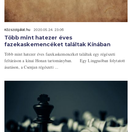
Közszolgálat.hu
2020.05.24. 23:06
Több mint hatezer éves
fazekaskemencéket találtak Kínában
Több mint hatezer éves fazekaskemencéket találtak egy régészeti
feltáráson a kínai Honan tartományban. Egy Lingpaóban folytatott
ásatáson, a Csenjan régészeti ...