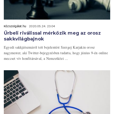
Közszolgálat.hu
2020.05.24. 23:04
Űrbeli riválissal mérkőzik meg az orosz
sakkvilágbajnok
Egyedi sakkjátszmáról tett bejelentést Szergej Karjakin orosz
nagymester, aki Twitter-bejegyzésben tudatta, hogy június 9-én online
meccset vív honfitársával, a Nemzetközi ...