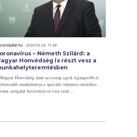
zszolgálat.hu
2020.05.24. 17:39
oronavírus – Németh Szilárd: a
agyar Honvédség is részt vesz a
unkahelyteremtésben
Magyar Honvédség mint az ország egyik legnagyobb és
gbiztosabb munkáltatója a speciális önkéntes tartalékos
tonai szolgálat bevezetésével vesz részt ...