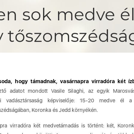
n sok medve é
y tőszomszéds
oda, hogy támadnak, vasárnapra virradóra két ízb
ztő adatot mondott Vasile Silaghi, az egyik Marosvá
ki vadásztársaság képviselője: 15-20 medve él a
zédságában, Koronka és Jedd környékén.
pra virradóra két medvetámadás is történt: két, Koron