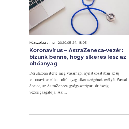
Közszolgálat.hu
2020.05.24. 18:05
Koronavírus – AstraZeneca-vezér:
bízunk benne, hogy sikeres lesz az
oltóanyag
Derűlátóan ítélte meg vasárnapi nyilatkozatában az új
koronavírus elleni oltóanyag sikerességének esélyét Pascal
Soriot, az AstraZeneca gyógyszeripari óriáscég
vezérigazgatója. Az ...