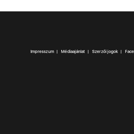
Impresszum
Médiaajánlat
Szerzői jogok
Fac