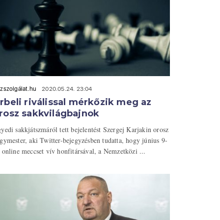
zszolgálat.hu
2020.05.24. 23:04
rbeli riválissal mérkőzik meg az
rosz sakkvilágbajnok
yedi sakkjátszmáról tett bejelentést Szergej Karjakin orosz
gymester, aki Twitter-bejegyzésben tudatta, hogy június 9-
 online meccset vív honfitársával, a Nemzetközi ...