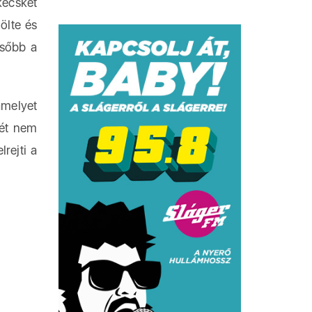
ecskét
ölte és
ésőbb a
melyet
két nem
lrejti a