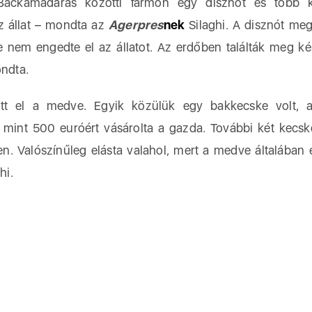
 Backamadaras közötti farmon egy disznót és több k
z állat – mondta az
Agerpres
nek
Silaghi. A disznót meg
e nem engedte el az állatot. Az erdőben találták meg k
ondta.
tt el a medve. Egyik közülük egy bakkecske volt, a
b mint 500 euróért vásárolta a gazda. További két kecs
ben. Valószínűleg elásta valahol, mert a medve általában e
hi.