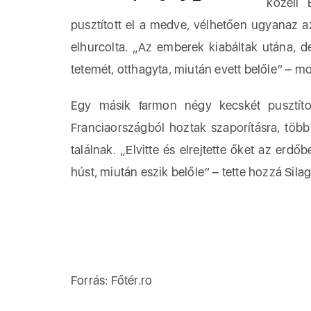
közeli
pusztított el a medve, vélhetően ugyanaz a
elhurcolta. „Az emberek kiabáltak utána, d
tetemét, otthagyta, miután evett belőle” – m
Egy másik farmon négy kecskét pusztíto
Franciaországból hoztak szaporításra, töb
találnak. „Elvitte és elrejtette őket az erdő
húst, miután eszik belőle” – tette hozzá Silag
Forrás: Főtér.ro