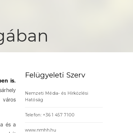
l
ágában
Felügyeleti Szerv
en is.
sárhely
Nemzeti Média- és Hírközlési
 város
Hatóság
Telefon: +36 1 457 7100
ka és a
www.nmhh.hu