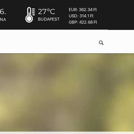
6.
27
°C
EUR: 362.34 Ft
USD: 314.1 Ft
BUDAPEST
INA
GBP: 422.68 Ft