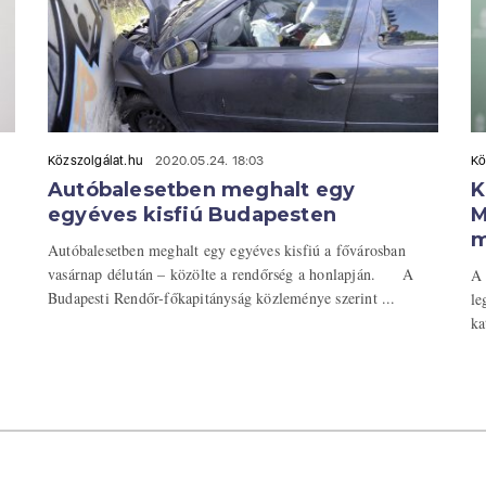
Közszolgálat.hu
2020.05.24. 18:03
Kö
Autóbalesetben meghalt egy
K
egyéves kisfiú Budapesten
M
m
Autóbalesetben meghalt egy egyéves kisfiú a fővárosban
vasárnap délután – közölte a rendőrség a honlapján. A
A 
Budapesti Rendőr-főkapitányság közleménye szerint ...
le
ka