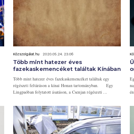
Közszolgálat.hu
2020.05.24. 23:06
Kö
Több mint hatezer éves
Ű
fazekaskemencéket találtak Kínában
o
Több mint hatezer éves fazekaskemencéket találtak egy
Eg
régészeti feltáráson a kínai Honan tartományban. Egy
na
Lingpaóban folytatott ásatáson, a Csenjan régészeti ...
én