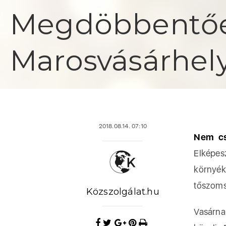
Megdöbbentőe
Marosvásárhel
2018.08.14. 07:10
Nem cs
Elképes
környé
tőszoms
Közszolgálat.hu
Vasárna