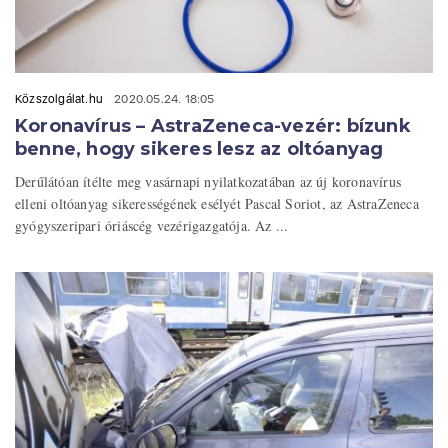
Közszolgálat.hu
2020.05.24. 18:05
Koronavírus – AstraZeneca-vezér: bízunk
benne, hogy sikeres lesz az oltóanyag
Derűlátóan ítélte meg vasárnapi nyilatkozatában az új koronavírus
elleni oltóanyag sikerességének esélyét Pascal Soriot, az AstraZeneca
gyógyszeripari óriáscég vezérigazgatója. Az ...