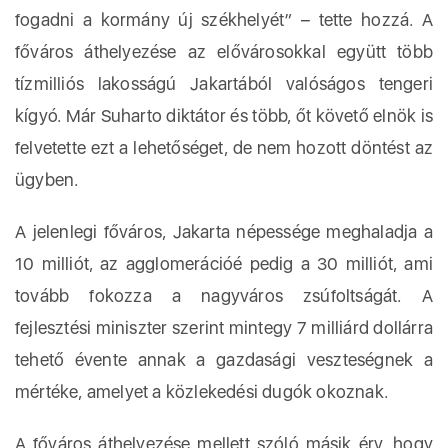
fogadni a kormány új székhelyét” – tette hozzá. A
főváros áthelyezése az elővárosokkal együtt több
tízmilliós lakosságú Jakartából valóságos tengeri
kígyó. Már Suharto diktátor és több, őt követő elnök is
felvetette ezt a lehetőséget, de nem hozott döntést az
ügyben.
A jelenlegi főváros, Jakarta népessége meghaladja a
10 milliót, az agglomerációé pedig a 30 milliót, ami
tovább fokozza a nagyváros zsúfoltságát. A
fejlesztési miniszter szerint mintegy 7 milliárd dollárra
tehető évente annak a gazdasági veszteségnek a
mértéke, amelyet a közlekedési dugók okoznak.
A főváros áthelyezése mellett szóló másik érv, hogy