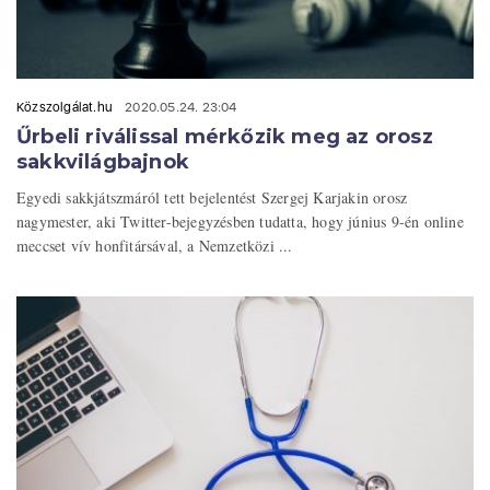
Közszolgálat.hu
2020.05.24. 23:04
Űrbeli riválissal mérkőzik meg az orosz
sakkvilágbajnok
Egyedi sakkjátszmáról tett bejelentést Szergej Karjakin orosz
nagymester, aki Twitter-bejegyzésben tudatta, hogy június 9-én online
meccset vív honfitársával, a Nemzetközi ...