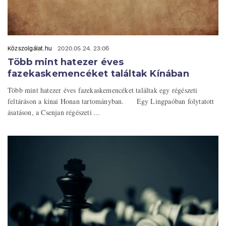
Közszolgálat.hu
2020.05.24. 23:06
Több mint hatezer éves
fazekaskemencéket találtak Kínában
Több mint hatezer éves fazekaskemencéket találtak egy régészeti
feltáráson a kínai Honan tartományban. Egy Lingpaóban folytatott
ásatáson, a Csenjan régészeti ...