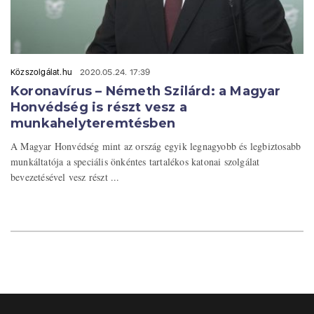
Közszolgálat.hu
2020.05.24. 17:39
Koronavírus – Németh Szilárd: a Magyar
Honvédség is részt vesz a
munkahelyteremtésben
A Magyar Honvédség mint az ország egyik legnagyobb és legbiztosabb
munkáltatója a speciális önkéntes tartalékos katonai szolgálat
bevezetésével vesz részt ...