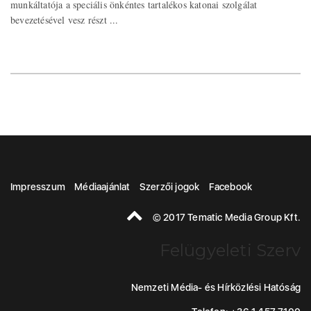
munkáltatója a speciális önkéntes tartalékos katonai szolgálat
bevezetésével vesz részt ...
Impresszum
Médiaajánlat
Szerzői jogok
Facebook
© 2017 Tematic Media Group Kft.
Felügyeleti Szerv
Nemzeti Média- és Hírközlési Hatóság