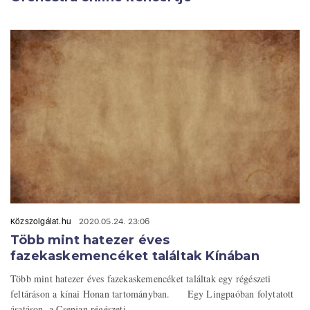
Közszolgálat.hu
2020.05.24. 23:06
Több mint hatezer éves
fazekaskemencéket találtak Kínában
Több mint hatezer éves fazekaskemencéket találtak egy régészeti
feltáráson a kínai Honan tartományban. Egy Lingpaóban folytatott
ásatáson, a Csenjan régészeti ...