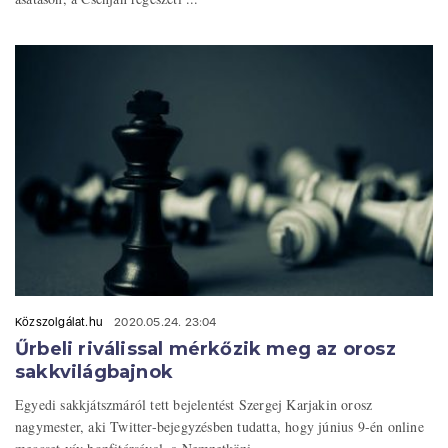
Közszolgálat.hu
2020.05.24. 23:04
Űrbeli riválissal mérkőzik meg az orosz
sakkvilágbajnok
Egyedi sakkjátszmáról tett bejelentést Szergej Karjakin orosz
nagymester, aki Twitter-bejegyzésben tudatta, hogy június 9-én online