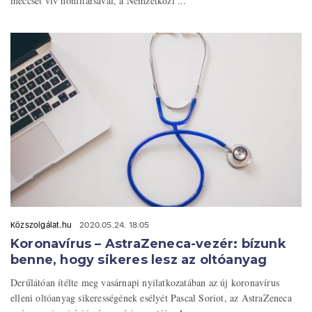
meccset vív honfitársával, a Nemzetközi ...
Közszolgálat.hu
2020.05.24. 18:05
Koronavírus – AstraZeneca-vezér: bízunk
benne, hogy sikeres lesz az oltóanyag
Derűlátóan ítélte meg vasárnapi nyilatkozatában az új koronavírus
elleni oltóanyag sikerességének esélyét Pascal Soriot, az AstraZeneca