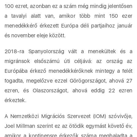
100 ezret, azonban ez a szám még mindig jelentősen
a tavalyi alatt van, amikor több mint 150 ezer
menedékkérő érkezett Európa déli partjaihoz január
és november eleje között.
2018-ra Spanyolország vált a menekültek és a
migránsok elsőszámú úti céljává: az ország az
Európába érkező menedékkérőknek mintegy a felét
fogadta, megelőzve ezzel Görögországot, ahová 27
ezren, és Olaszországot, ahová eddig 22 ezren
érkeztek.
A Nemzetközi Migrációs Szervezet (IOM) szóvivője,
Joel Millman szerint ez az ötödik egymást követő év,
amikor a kontinensre érkezők száma meghaladta a