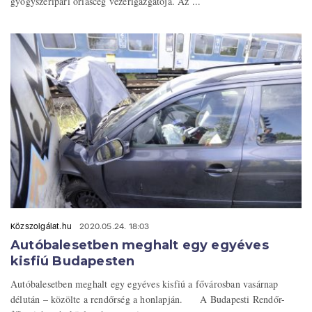
gyógyszeripari óriáscég vezérigazgatója. Az ...
Közszolgálat.hu
2020.05.24. 18:03
Autóbalesetben meghalt egy egyéves
kisfiú Budapesten
Autóbalesetben meghalt egy egyéves kisfiú a fővárosban vasárnap
délután – közölte a rendőrség a honlapján. A Budapesti Rendőr-