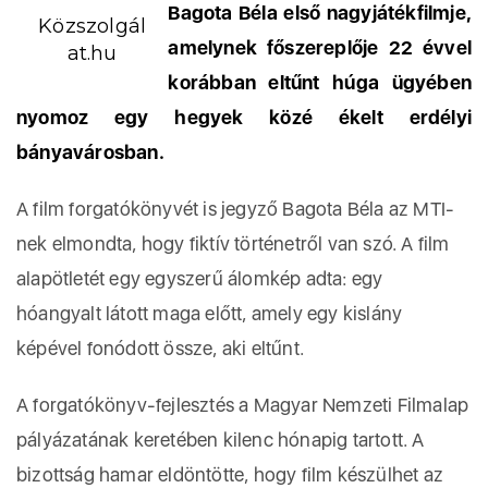
Bagota Béla első nagyjátékfilmje,
Közszolgál
amelynek főszereplője 22 évvel
at.hu
korábban eltűnt húga ügyében
nyomoz egy hegyek közé ékelt erdélyi
bányavárosban.
A film forgatókönyvét is jegyző Bagota Béla az MTI-
nek elmondta, hogy fiktív történetről van szó. A film
alapötletét egy egyszerű álomkép adta: egy
hóangyalt látott maga előtt, amely egy kislány
képével fonódott össze, aki eltűnt.
A forgatókönyv-fejlesztés a Magyar Nemzeti Filmalap
pályázatának keretében kilenc hónapig tartott. A
bizottság hamar eldöntötte, hogy film készülhet az