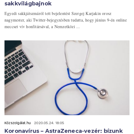
sakkvilágbajnok
Egyedi sakkjátszmáról tett bejelentést Szergej Karjakin orosz
nagymester, aki Twitter-bejegyzésben tudatta, hogy június 9-én online
meccset vív honfitársával, a Nemzetközi ...
Közszolgálat.hu
2020.05.24. 18:05
Koronavírus – AstraZeneca-vezér: bízunk