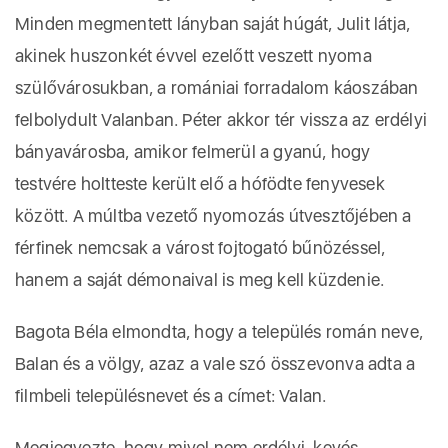
Minden megmentett lányban saját húgát, Julit látja,
akinek huszonkét évvel ezelőtt veszett nyoma
szülővárosukban, a romániai forradalom káoszában
felbolydult Valanban. Péter akkor tér vissza az erdélyi
bányavárosba, amikor felmerül a gyanú, hogy
testvére holtteste került elő a hófödte fenyvesek
között. A múltba vezető nyomozás útvesztőjében a
férfinek nemcsak a várost fojtogató bűnözéssel,
hanem a saját démonaival is meg kell küzdenie.
Bagota Béla elmondta, hogy a település román neve,
Balan és a völgy, azaz a vale szó összevonva adta a
filmbeli településnevet és a címet: Valan.
Megjegyezte, hogy mivel nem erdélyi, kevés