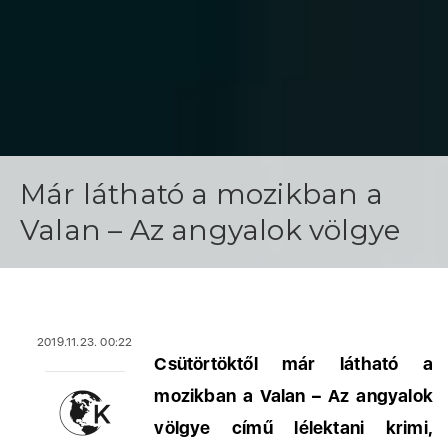
Már látható a mozikban a
Valan – Az angyalok völgye
2019.11.23. 00:22
Csütörtöktől már látható a
mozikban a Valan – Az angyalok
völgye című lélektani krimi,