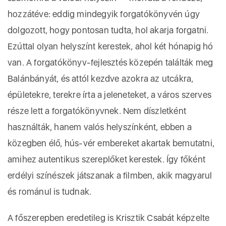
hozzátéve: eddig mindegyik forgatókönyvén úgy
dolgozott, hogy pontosan tudta, hol akarja forgatni.
Ezúttal olyan helyszínt kerestek, ahol két hónapig hó
van. A forgatókönyv-fejlesztés közepén találták meg
Balánbányát, és attól kezdve azokra az utcákra,
épületekre, terekre írta a jeleneteket, a város szerves
része lett a forgatókönyvnek. Nem díszletként
használták, hanem valós helyszínként, ebben a
közegben élő, hús-vér embereket akartak bemutatni,
amihez autentikus szereplőket kerestek. Így főként
erdélyi színészek játszanak a filmben, akik magyarul
és románul is tudnak.
A főszerepben eredetileg is Krisztik Csabát képzelte