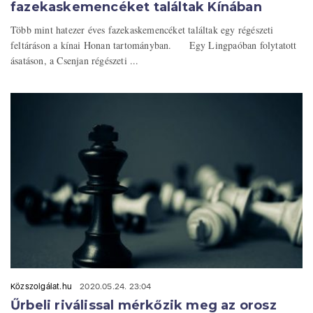
fazekaskemencéket találtak Kínában
Több mint hatezer éves fazekaskemencéket találtak egy régészeti
feltáráson a kínai Honan tartományban. Egy Lingpaóban folytatott
ásatáson, a Csenjan régészeti ...
Közszolgálat.hu
2020.05.24. 23:04
Űrbeli riválissal mérkőzik meg az orosz