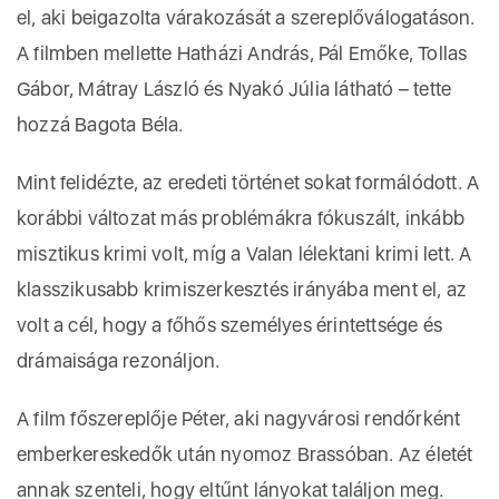
el, aki beigazolta várakozását a szereplőválogatáson.
A filmben mellette Hatházi András, Pál Emőke, Tollas
Gábor, Mátray László és Nyakó Júlia látható – tette
hozzá Bagota Béla.
Mint felidézte, az eredeti történet sokat formálódott. A
korábbi változat más problémákra fókuszált, inkább
misztikus krimi volt, míg a Valan lélektani krimi lett. A
klasszikusabb krimiszerkesztés irányába ment el, az
volt a cél, hogy a főhős személyes érintettsége és
drámaisága rezonáljon.
A film főszereplője Péter, aki nagyvárosi rendőrként
emberkereskedők után nyomoz Brassóban. Az életét
annak szenteli, hogy eltűnt lányokat találjon meg.