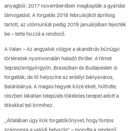
anyagból, 2017 novemberében megkapták a gyártási
támogatást. A forgatás 2018 februárjától áprilisig
tartott, az utómunkát pedig 2019 januárjában fejezték
be – tette hozzá a rendező.
A Valan – Az angyalok völgye a skandináv bűnügyi
történetek nyomvonalán haladó thriller. A filmet
Sepsiszentgyörgyön, Brassóban és Budapesten is
forgatták, de fő helyszíne az erdélyi bányaváros,
Balánbánya. A magas hegyek közé ékelt, hófödte,
részben lakatlan település tökéletes terepet adott a
titkokkal teli krimihez.
„Általában úgy írok forgatókönyvet, hogy fontos
számomra a valódi helyszín” – mondta a rendező,