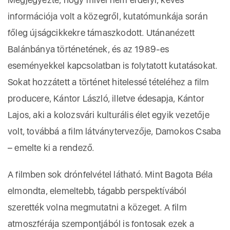
információja volt a közegről, kutatómunkája során
főleg újságcikkekre támaszkodott. Utánanézett
Balánbánya történetének, és az 1989-es
eseményekkel kapcsolatban is folytatott kutatásokat.
Sokat hozzátett a történet hitelessé tételéhez a film
producere, Kántor László, illetve édesapja, Kántor
Lajos, aki a kolozsvári kulturális élet egyik vezetője
volt, továbbá a film látványtervezője, Damokos Csaba
– emelte ki a rendező.
A filmben sok drónfelvétel látható. Mint Bagota Béla
elmondta, elemeltebb, tágabb perspektívából
szerették volna megmutatni a közeget. A film
atmoszférája szempontjából is fontosak ezek a