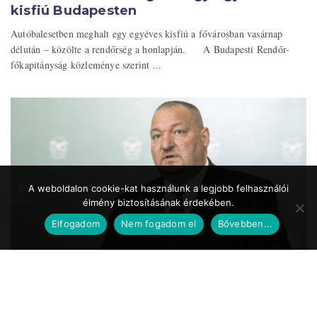
kisfiú Budapesten
Autóbalesetben meghalt egy egyéves kisfiú a fővárosban vasárnap
délután – közölte a rendőrség a honlapján. A Budapesti Rendőr-
főkapitányság közleménye szerint ...
A weboldalon cookie-kat használunk a legjobb felhasználói
élmény biztosításának érdekében.
Elfogadom
Nem fogadom el
Bővebben...
Közszolgálat.hu
2020.05.24. 17:39
Koronavírus – Németh Szilárd: a Magyar