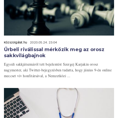
Közszolgálat.hu
2020.05.24. 23:04
Űrbeli riválissal mérkőzik meg az orosz
sakkvilágbajnok
Egyedi sakkjátszmáról tett bejelentést Szergej Karjakin orosz
nagymester, aki Twitter-bejegyzésben tudatta, hogy június 9-én online
meccset vív honfitársával, a Nemzetközi ...