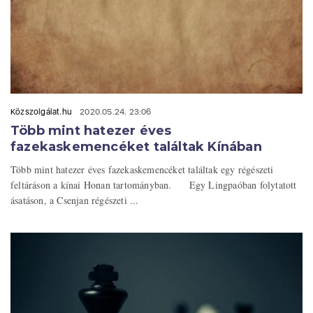
Közszolgálat.hu
2020.05.24. 23:06
Több mint hatezer éves
fazekaskemencéket találtak Kínában
Több mint hatezer éves fazekaskemencéket találtak egy régészeti
feltáráson a kínai Honan tartományban. Egy Lingpaóban folytatott
ásatáson, a Csenjan régészeti ...