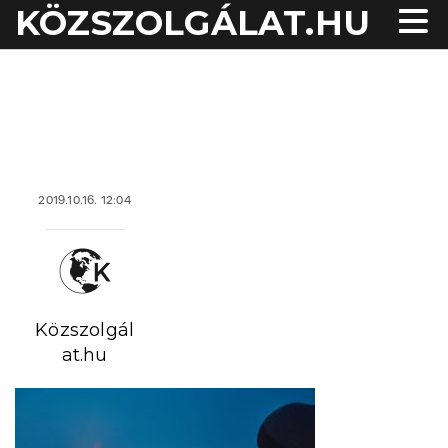
KÖZSZOLGÁLAT.HU
acheter viagra sans
ordonnance
2019.10.16. 12:04
Közszolgál
at.hu