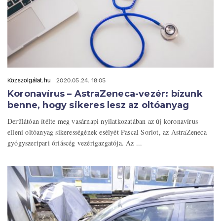
Közszolgálat.hu
2020.05.24. 18:05
Koronavírus – AstraZeneca-vezér: bízunk
benne, hogy sikeres lesz az oltóanyag
Derűlátóan ítélte meg vasárnapi nyilatkozatában az új koronavírus
elleni oltóanyag sikerességének esélyét Pascal Soriot, az AstraZeneca
gyógyszeripari óriáscég vezérigazgatója. Az ...