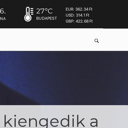
6.
27
°C
EUR: 362.34 Ft
USD: 314.1 Ft
BUDAPEST
INA
GBP: 422.68 Ft
n kiengedik a