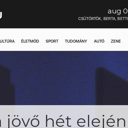
aug 0
U
CSÜTÖRTÖK, BERTA, BETT
ULTÚRA
ÉLETMÓD
SPORT
TUDOMÁNY
AUTÓ
ZENE
 jövő hét elejé