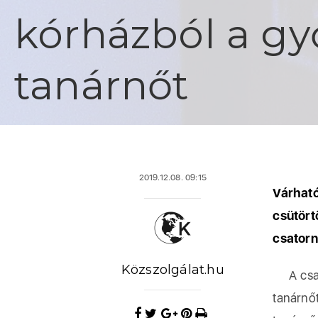
kórházból a gy
tanárnőt
2019.12.08. 09:15
Várható
csütör
csatorn
Közszolgálat.hu
A csato
tanárnő