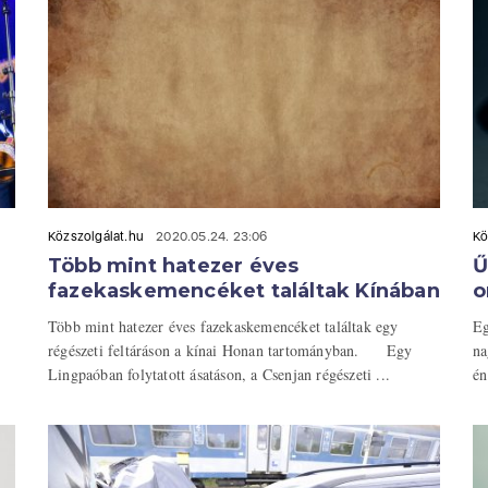
Közszolgálat.hu
2020.05.24. 23:06
Kö
Több mint hatezer éves
Ű
fazekaskemencéket találtak Kínában
o
Több mint hatezer éves fazekaskemencéket találtak egy
Eg
régészeti feltáráson a kínai Honan tartományban. Egy
na
Lingpaóban folytatott ásatáson, a Csenjan régészeti ...
én