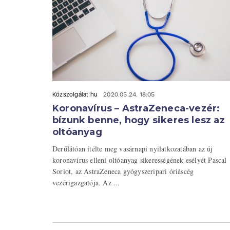
Közszolgálat.hu
2020.05.24. 18:05
Koronavírus – AstraZeneca-vezér:
bízunk benne, hogy sikeres lesz az
oltóanyag
Derűlátóan ítélte meg vasárnapi nyilatkozatában az új
koronavírus elleni oltóanyag sikerességének esélyét Pascal
Soriot, az AstraZeneca gyógyszeripari óriáscég
vezérigazgatója. Az ...