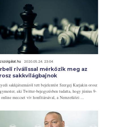
zszolgálat.hu
2020.05.24. 23:04
rbeli riválissal mérkőzik meg az
rosz sakkvilágbajnok
yedi sakkjátszmáról tett bejelentést Szergej Karjakin orosz
gymester, aki Twitter-bejegyzésben tudatta, hogy június 9-
 online meccset vív honfitársával, a Nemzetközi ...