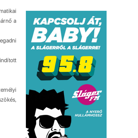
atikai
nárnő a
megadni
ndított
zemélyi
szökés,