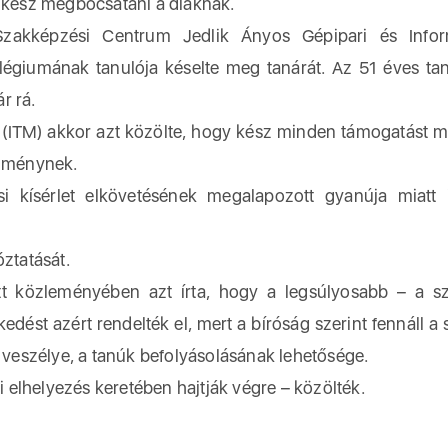
 kész megbocsátani a diáknak.
zakképzési Centrum Jedlik Ányos Gépipari és Inform
égiumának tanulója késelte meg tanárát. Az 51 éves ta
r rá.
 (ITM) akkor azt közölte, hogy kész minden támogatást 
ézménynek.
 kísérlet elkövetésének megalapozott gyanúja miatt i
óztatását.
tt közleményében azt írta, hogy a legsúlyosabb – a s
dést azért rendelték el, mert a bíróság szerint fennáll a 
k veszélye, a tanúk befolyásolásának lehetősége.
ni elhelyezés keretében hajtják végre – közölték.