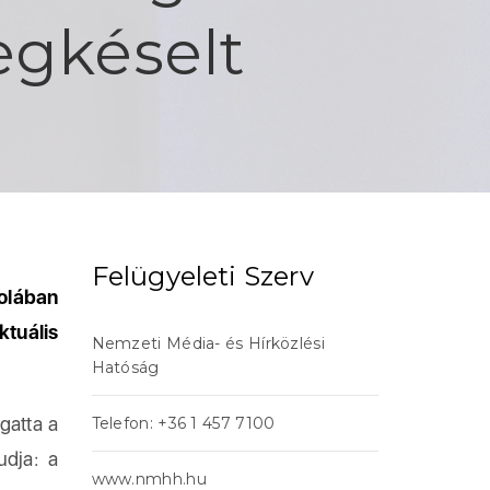
egkéselt
Felügyeleti Szerv
kolában
tuális
Nemzeti Média- és Hírközlési
Hatóság
gatta a
Telefon: +36 1 457 7100
udja: a
www.nmhh.hu