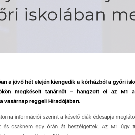
őri iskolában m
an a jövő hét elején kiengedik a kórházból a győri is
tökön megkéselt tanárnőt – hangzott el az M1 ak
a vasárnap reggeli Híradójában.
rna információi szerint a késelő diák édesapja megláto
t és csaknem egy órán át beszélgettek. Az M1 úgy t