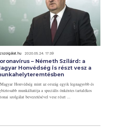
zszolgálat.hu
2020.05.24. 17:39
oronavírus – Németh Szilárd: a
agyar Honvédség is részt vesz a
unkahelyteremtésben
Magyar Honvédség mint az ország egyik legnagyobb és
gbiztosabb munkáltatója a speciális önkéntes tartalékos
tonai szolgálat bevezetésével vesz részt ...