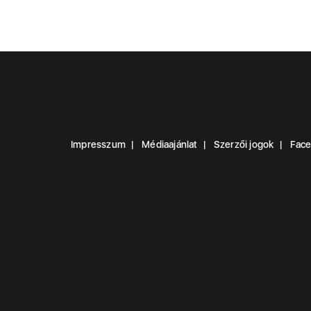
Impresszum
Médiaajánlat
Szerzői jogok
Fac