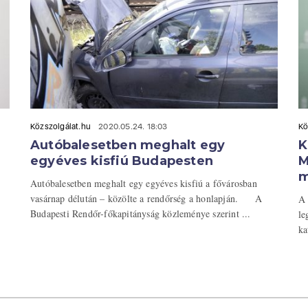
Közszolgálat.hu
2020.05.24. 18:03
Kö
Autóbalesetben meghalt egy
K
egyéves kisfiú Budapesten
M
m
Autóbalesetben meghalt egy egyéves kisfiú a fővárosban
vasárnap délután – közölte a rendőrség a honlapján. A
A 
Budapesti Rendőr-főkapitányság közleménye szerint ...
le
ka