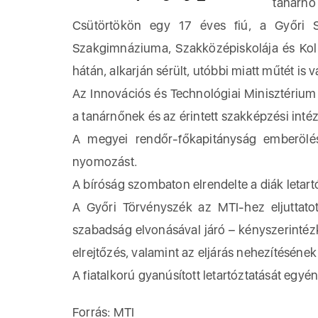
tanárnő
Csütörtökön egy 17 éves fiú, a Győri S
Szakgimnáziuma, Szakközépiskolája és Koll
hátán, alkarján sérült, utóbbi miatt műtét is vá
Az Innovációs és Technológiai Minisztérium
a tanárnőnek és az érintett szakképzési int
A megyei rendőr-főkapitányság emberölési
nyomozást.
A bíróság szombaton elrendelte a diák letart
A Győri Törvényszék az MTI-hez eljuttato
szabadság elvonásával járó – kényszerintézke
elrejtőzés, valamint az eljárás nehezítéséne
A fiatalkorú gyanúsított letartóztatását egyé
Forrás: MTI