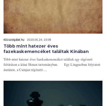
Közszolgálat.hu
2020.05.24. 23:06
Több mint hatezer éves
fazekaskemencéket találtak Kínában
Több mint hatezer éves fazekaskemencéket találtak egy régészeti
feltáráson a kínai Honan tartományban. Egy Lingpaóban folytatott
ásatáson, a Csenjan régészeti ...