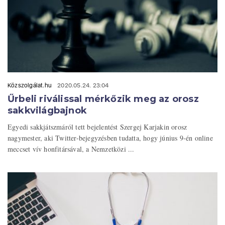
Közszolgálat.hu
2020.05.24. 23:04
Űrbeli riválissal mérkőzik meg az orosz
sakkvilágbajnok
Egyedi sakkjátszmáról tett bejelentést Szergej Karjakin orosz
nagymester, aki Twitter-bejegyzésben tudatta, hogy június 9-én online
meccset vív honfitársával, a Nemzetközi ...