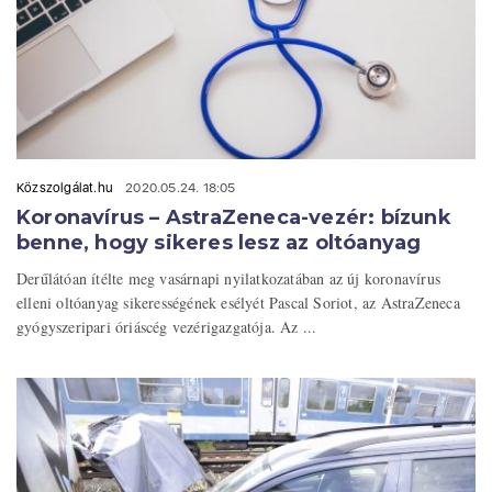
Közszolgálat.hu
2020.05.24. 18:05
Koronavírus – AstraZeneca-vezér: bízunk
benne, hogy sikeres lesz az oltóanyag
Derűlátóan ítélte meg vasárnapi nyilatkozatában az új koronavírus
elleni oltóanyag sikerességének esélyét Pascal Soriot, az AstraZeneca
gyógyszeripari óriáscég vezérigazgatója. Az ...