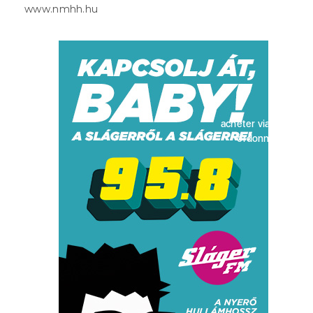
www.nmhh.hu
acheter viagra sans
ordonnance