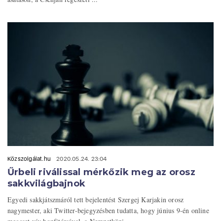
Közszolgálat.hu
2020.05.24. 23:04
Űrbeli riválissal mérkőzik meg az orosz
sakkvilágbajnok
Egyedi sakkjátszmáról tett bejelentést Szergej Karjakin orosz
nagymester, aki Twitter-bejegyzésben tudatta, hogy június 9-én online