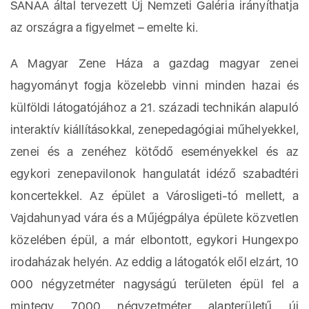
SANAA által tervezett Új Nemzeti Galéria irányíthatja
az országra a figyelmet – emelte ki.
A Magyar Zene Háza a gazdag magyar zenei
hagyományt fogja közelebb vinni minden hazai és
külföldi látogatójához a 21. századi technikán alapuló
interaktív kiállításokkal, zenepedagógiai műhelyekkel,
zenei és a zenéhez kötődő eseményekkel és az
egykori zenepavilonok hangulatát idéző szabadtéri
koncertekkel. Az épület a Városligeti-tó mellett, a
Vajdahunyad vára és a Műjégpálya épülete közvetlen
közelében épül, a már elbontott, egykori Hungexpo
irodaházak helyén. Az eddig a látogatók elől elzárt, 10
000 négyzetméter nagyságú területen épül fel a
mintegy 7000 négyzetméter alapterületű új