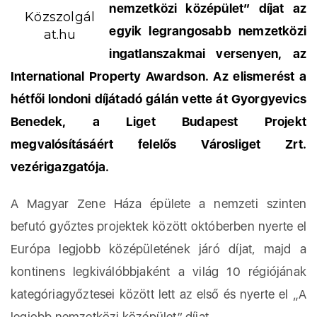
nemzetközi középület” díjat az
Közszolgál
egyik legrangosabb nemzetközi
at.hu
ingatlanszakmai versenyen, az
International Property Awardson. Az elismerést a
hétfői londoni díjátadó gálán vette át Gyorgyevics
Benedek, a Liget Budapest Projekt
megvalósításáért felelős Városliget Zrt.
vezérigazgatója.
A Magyar Zene Háza épülete a nemzeti szinten
befutó győztes projektek között októberben nyerte el
Európa legjobb középületének járó díjat, majd a
kontinens legkiválóbbjaként a világ 10 régiójának
kategóriagyőztesei között lett az első és nyerte el „A
legjobb nemzetközi középület” díjat.