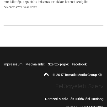
munkáltatója a speciális önkéntes tartalékos katonai szolgálat
bevezetésével vesz részt ...
Impresszum
Médiaajánlat
Szerzői jogok
Facebook
© 2017 Tematic Media Group Kft.
Felügyeleti Szerv
Nemzeti Média- és Hírközlési Hatóság