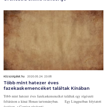
Közszolgálat.hu
2020.05.24. 23:06
Több mint hatezer éves
fazekaskemencéket találtak Kínában
Több mint hatezer éves fazekaskemencéket találtak egy régészeti
feltáráson a kínai Honan tartományban. Egy Lingpaóban folytatott
ásatáson, a Csenjan régészeti ...