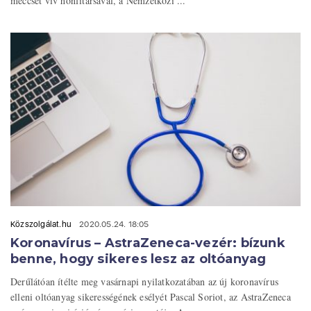
meccset vív honfitársával, a Nemzetközi ...
Közszolgálat.hu
2020.05.24. 18:05
Koronavírus – AstraZeneca-vezér: bízunk
benne, hogy sikeres lesz az oltóanyag
Derűlátóan ítélte meg vasárnapi nyilatkozatában az új koronavírus
elleni oltóanyag sikerességének esélyét Pascal Soriot, az AstraZeneca