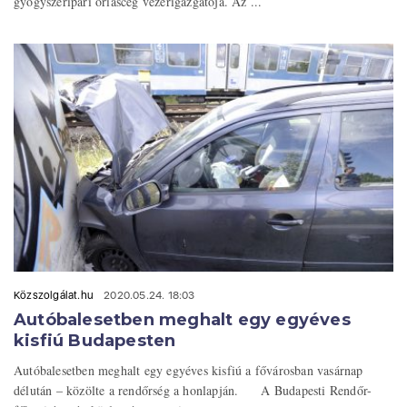
gyógyszeripari óriáscég vezérigazgatója. Az ...
Közszolgálat.hu
2020.05.24. 18:03
Autóbalesetben meghalt egy egyéves
kisfiú Budapesten
Autóbalesetben meghalt egy egyéves kisfiú a fővárosban vasárnap
délután – közölte a rendőrség a honlapján. A Budapesti Rendőr-