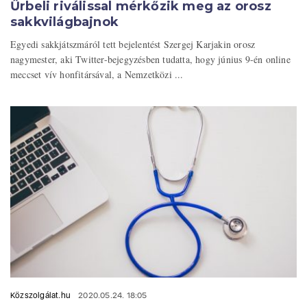
Űrbeli riválissal mérkőzik meg az orosz
sakkvilágbajnok
Egyedi sakkjátszmáról tett bejelentést Szergej Karjakin orosz
nagymester, aki Twitter-bejegyzésben tudatta, hogy június 9-én online
meccset vív honfitársával, a Nemzetközi ...
Közszolgálat.hu
2020.05.24. 18:05