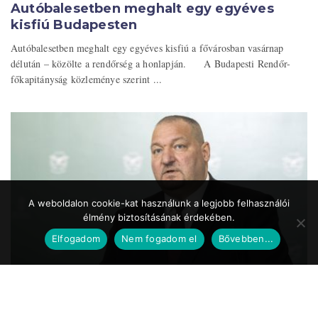
Autóbalesetben meghalt egy egyéves
kisfiú Budapesten
Autóbalesetben meghalt egy egyéves kisfiú a fővárosban vasárnap
délután – közölte a rendőrség a honlapján. A Budapesti Rendőr-
főkapitányság közleménye szerint ...
A weboldalon cookie-kat használunk a legjobb felhasználói
élmény biztosításának érdekében.
Elfogadom
Nem fogadom el
Bővebben...
Közszolgálat.hu
2020.05.24. 17:39