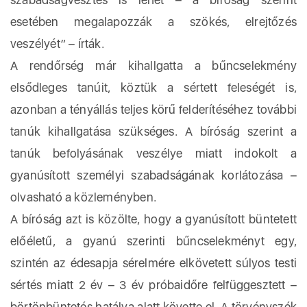
esetében megalapozzák a szökés, elrejtőzés
veszélyét” – írták.
A rendőrség már kihallgatta a bűncselekmény
elsődleges tanúit, köztük a sértett feleségét is,
azonban a tényállás teljes körű felderítéséhez további
tanúk kihallgatása szükséges. A bíróság szerint a
tanúk befolyásának veszélye miatt indokolt a
gyanúsított személyi szabadságának korlátozása –
olvasható a közleményben.
A bíróság azt is közölte, hogy a gyanúsított büntetett
előéletű, a gyanú szerinti bűncselekményt egy,
szintén az édesapja sérelmére elkövetett súlyos testi
sértés miatt 2 év – 3 év próbaidőre felfüggesztett –
börtönbüntetés hatálya alatt követte el. A törvényszék