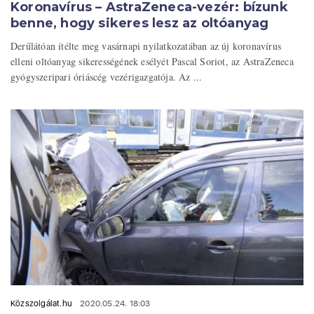
Koronavírus – AstraZeneca-vezér: bízunk
benne, hogy sikeres lesz az oltóanyag
Derűlátóan ítélte meg vasárnapi nyilatkozatában az új koronavírus
elleni oltóanyag sikerességének esélyét Pascal Soriot, az AstraZeneca
gyógyszeripari óriáscég vezérigazgatója. Az ...
Közszolgálat.hu
2020.05.24. 18:03