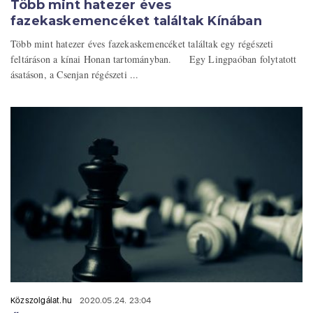
Több mint hatezer éves
fazekaskemencéket találtak Kínában
Több mint hatezer éves fazekaskemencéket találtak egy régészeti
feltáráson a kínai Honan tartományban. Egy Lingpaóban folytatott
ásatáson, a Csenjan régészeti ...
Közszolgálat.hu
2020.05.24. 23:04