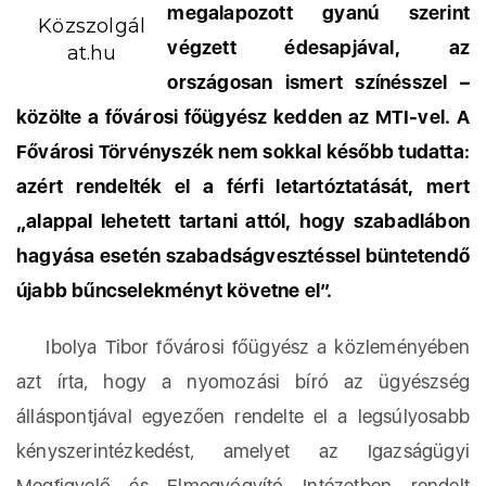
megalapozott gyanú szerint
Közszolgál
végzett édesapjával, az
at.hu
országosan ismert színésszel –
közölte a fővárosi főügyész kedden az MTI-vel. A
Fővárosi Törvényszék nem sokkal később tudatta:
azért rendelték el a férfi letartóztatását, mert
„alappal lehetett tartani attól, hogy szabadlábon
hagyása esetén szabadságvesztéssel büntetendő
újabb bűncselekményt követne el”.
Ibolya Tibor fővárosi főügyész a közleményében
azt írta, hogy a nyomozási bíró az ügyészség
álláspontjával egyezően rendelte el a legsúlyosabb
kényszerintézkedést, amelyet az Igazságügyi
Megfigyelő és Elmegyógyító Intézetben rendelt