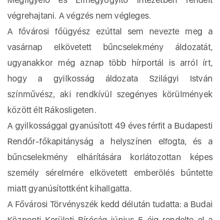
végrehajtani. A végzés nem végleges.
A fővárosi főügyész ezúttal sem nevezte meg a
vasárnap elkövetett bűncselekmény áldozatát,
ugyanakkor még aznap több hírportál is arról írt,
hogy a gyilkosság áldozata Szilágyi István
színművész, aki rendkívül szegényes körülmények
között élt Rákosligeten.
A gyilkossággal gyanúsított 49 éves férfit a Budapesti
Rendőr-főkapitányság a helyszínen elfogta, és a
bűncselekmény elhárítására korlátozottan képes
személy sérelmére elkövetett emberölés bűntette
miatt gyanúsítottként kihallgatta.
A Fővárosi Törvényszék kedd délután tudatta: a Budai
Központi Kerületi Bíróság június 5-éig rendelte el a