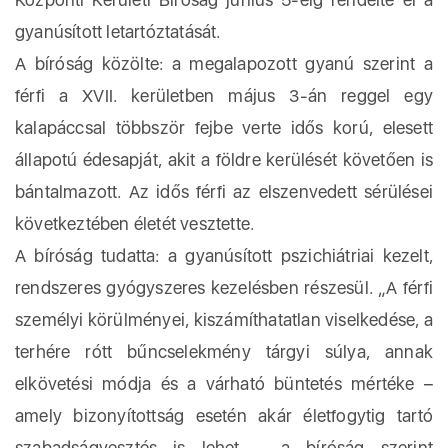
gyanúsított letartóztatását.
A bíróság közölte: a megalapozott gyanú szerint a
férfi a XVII. kerületben május 3-án reggel egy
kalapáccsal többször fejbe verte idős korú, elesett
állapotú édesapját, akit a földre kerülését követően is
bántalmazott. Az idős férfi az elszenvedett sérülései
következtében életét vesztette.
A bíróság tudatta: a gyanúsított pszichiátriai kezelt,
rendszeres gyógyszeres kezelésben részesül. „A férfi
személyi körülményei, kiszámíthatatlan viselkedése, a
terhére rótt bűncselekmény tárgyi súlya, annak
elkövetési módja és a várható büntetés mértéke –
amely bizonyítottság esetén akár életfogytig tartó
szabadságvesztés is lehet – a bíróság szerint