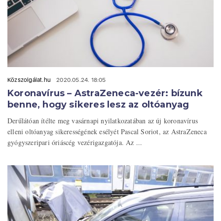
Közszolgálat.hu
2020.05.24. 18:05
Koronavírus – AstraZeneca-vezér: bízunk
benne, hogy sikeres lesz az oltóanyag
Derűlátóan ítélte meg vasárnapi nyilatkozatában az új koronavírus
elleni oltóanyag sikerességének esélyét Pascal Soriot, az AstraZeneca
gyógyszeripari óriáscég vezérigazgatója. Az ...