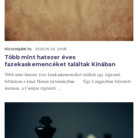
Közszolgálat.hu
2020.05.24. 23:06
Több mint hatezer éves
fazekaskemencéket találtak Kínában
Több mint hatezer éves fazekaskemencéket találtak egy régészeti
feltáráson a kínai Honan tartományban. Egy Lingpaóban folytatott
ásatáson, a Csenjan régészeti ...