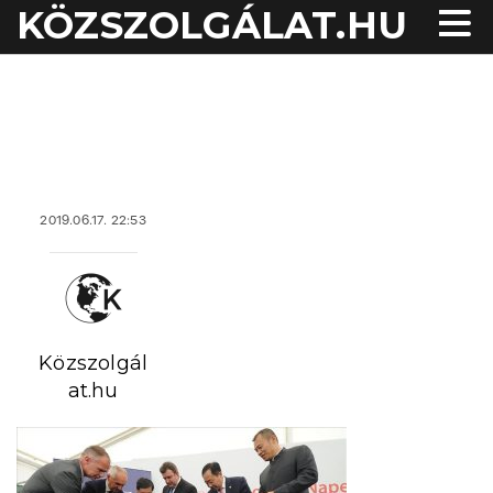
KÖZSZOLGÁLAT.HU
acheter viagra sans
ordonnance
2019.06.17. 22:53
Közszolgál
at.hu