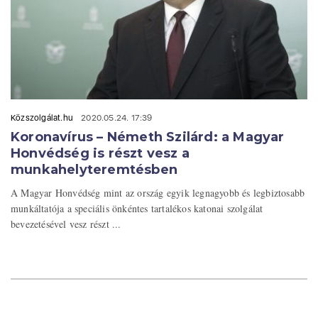
Közszolgálat.hu
2020.05.24. 17:39
Koronavírus – Németh Szilárd: a Magyar
Honvédség is részt vesz a
munkahelyteremtésben
A Magyar Honvédség mint az ország egyik legnagyobb és legbiztosabb
munkáltatója a speciális önkéntes tartalékos katonai szolgálat
bevezetésével vesz részt ...