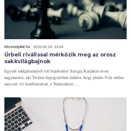
Közszolgálat.hu
2020.05.24. 23:04
Űrbeli riválissal mérkőzik meg az orosz
sakkvilágbajnok
Egyedi sakkjátszmáról tett bejelentést Szergej Karjakin orosz
nagymester, aki Twitter-bejegyzésben tudatta, hogy június 9-én online
meccset vív honfitársával, a Nemzetközi ...