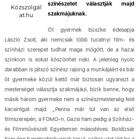
színészetet választják majd
Közszolgál
szakmájuknak.
at.hu
Öt gyermek büszke édesapja
László Zsolt, aki nemcsak több tucatnyi film- és
színházi szerepet tudhat maga mögött, de a hazai
szinkron is sokat köszönhet neki. A jelenleg nyolc
darabban is játszó színész rajong a munkájáért és bár
öt gyermeke közül kettő már biztosan ugyanezt a
mesterséget választja szakmájául, bízik benne, hogy
másik három gyermeke nem a színészmesterség felé
kacsintgat majd. „Panna már túl van az első
filmszerepén, a FOMO-n, Gazsi fiam pedig a Színház-
és Filmművészeti Egyetemen másodéves. Boldizsár
fiam épp hangtechnikusnak tanul, széles utat járt be a