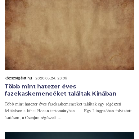
Közszolgálat.hu
2020.05.24. 23:06
Több mint hatezer éves
fazekaskemencéket találtak Kínában
Több mint hatezer éves fazekaskemencéket találtak egy régészeti
feltáráson a kínai Honan tartományban. Egy Lingpaóban folytatott
ásatáson, a Csenjan régészeti ...