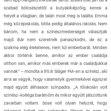
szabad bölcsészettől a kutyakiképzőig, keresi a
helyét a világban, de talán most meg is találta. Emma
még középiskolás, Milla pedig általános iskolás. Nem
bánom, ha nem a színészmesterséget választják
majd. Bár nem szeretnék panaszkodni, de ez a
szakma elég életellenes, nem túl emberbarát. Minden
akkor történik benne, amikor az ember családja
otthon van, amikor más emberek már a családjukkal
vannak” – mondta a 95.8 Sláger FM-en a színész, aki
arra se vágyik, hogy valamelyik gyermekével egyszer
majd együtt állhasson színpadra. „A főiskolán volt
színész-kolléga barátnőm és mikor együtt játszottunk
zavarban voltam. Sose volt olyan helyzet, hogy
rokonnal kellett egy színpadra állnom és nem is