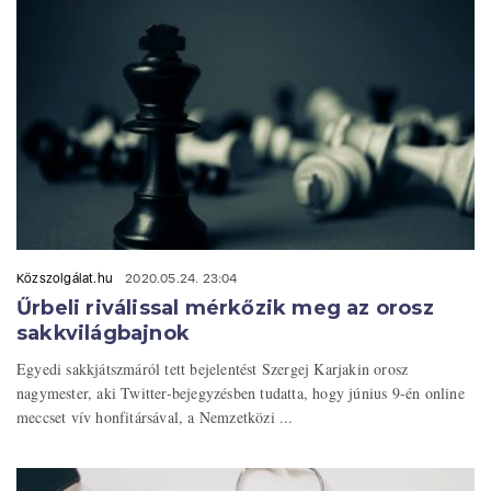
Közszolgálat.hu
2020.05.24. 23:04
Űrbeli riválissal mérkőzik meg az orosz
sakkvilágbajnok
Egyedi sakkjátszmáról tett bejelentést Szergej Karjakin orosz
nagymester, aki Twitter-bejegyzésben tudatta, hogy június 9-én online
meccset vív honfitársával, a Nemzetközi ...