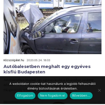
Közszolgálat.hu
2020.05.24. 18:03
Autóbalesetben meghalt egy egyéves
kisfiú Budapesten
Autóbalesetben meghalt egy egyéves kisfiú a fővárosban vasárnap
A weboldalon cookie-kat használunk a legjobb felhasználói
délután – közölte a rendőrség a honlapján. A Budapesti Rendőr-
élmény biztosításának érdekében.
főkapitányság közleménye szerint ...
Elfogadom
Nem fogadom el
Bővebben...