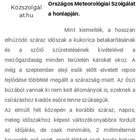
Országos Meteorológiai Szolgálat
Közszolgál
a honlapján.
at.hu
Mint kiemelték, a hosszan
elhúzódó száraz időszak a kukorica betakarításának
és a szőlő szüretelésének kivételével a
mezőgazdaság minden területén károkat okoz. A
még a szeptember eleji esők előtt elvetett repce
fejlődése többfelé megállt a szárazság miatt. Az őszi
búzából vannak ki nem kelt állományok is, ezeknek a
csírázáshoz kiadós esőre lenne szükségük.
Az elmúlt hét közepén a korábbi száraz, napos,
meleg időszakhoz képest változékonyabbra fordult
az időjárás, de csak minimális, 2 milliméternél
kevesebb eső esett, ennél többet csak kevés helyen