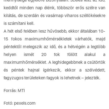
keddtől minden nap élénk, többször erős szélre van
kilátás, de szerdán és vasárnap viharos széllökésekre
is számítani kell.
A hét első felében lesz hűvösebb, ekkor általában 10-
15 fokos maximumhőmérsékletek várhatók, majd
péntektől melegszik az idő, és a hétvégén a legtöbb
helyen ismét 20 fok fölött alakul a
maximumhőmérséklet. A leghidegebbnek a csütörtök
és péntek hajnal ígérkezik, ekkor a szélvédett,
fagyzugos területeken fagyok is lehetnek – jelezték.
Forrás: MTI
Fotó: pexels.com