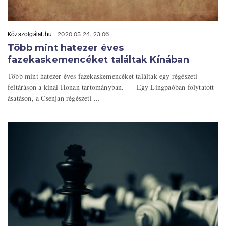
Közszolgálat.hu
2020.05.24. 23:06
Több mint hatezer éves
fazekaskemencéket találtak Kínában
Több mint hatezer éves fazekaskemencéket találtak egy régészeti
feltáráson a kínai Honan tartományban. Egy Lingpaóban folytatott
ásatáson, a Csenjan régészeti ...