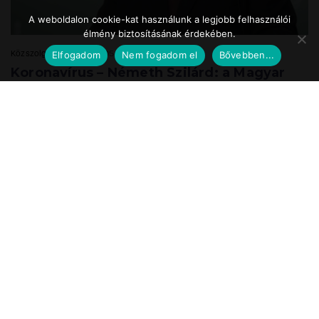
A weboldalon cookie-kat használunk a legjobb felhasználói
élmény biztosításának érdekében.
Közszolgálat.hu
2020.05.24. 17:39
Elfogadom
Nem fogadom el
Bővebben...
Koronavírus – Németh Szilárd: a Magyar
Honvédség is részt vesz a
munkahelyteremtésben
A Magyar Honvédség mint az ország egyik legnagyobb és legbiztosabb
munkáltatója a speciális önkéntes tartalékos katonai szolgálat
bevezetésével vesz részt ...