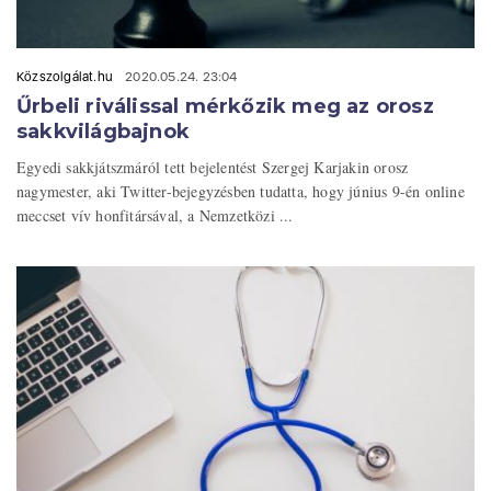
Közszolgálat.hu
2020.05.24. 23:04
Űrbeli riválissal mérkőzik meg az orosz
sakkvilágbajnok
Egyedi sakkjátszmáról tett bejelentést Szergej Karjakin orosz
nagymester, aki Twitter-bejegyzésben tudatta, hogy június 9-én online
meccset vív honfitársával, a Nemzetközi ...