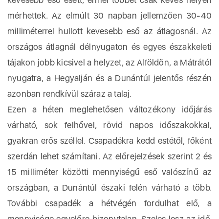
mérhettek. Az elmúlt 30 napban jellemzően 30-40
milliméterrel hullott kevesebb eső az átlagosnál. Az
országos átlagnál délnyugaton és egyes északkeleti
tájakon jobb kicsivel a helyzet, az Alföldön, a Mátrától
nyugatra, a Hegyalján és a Dunántúl jelentős részén
azonban rendkívül száraz a talaj.
Ezen a héten meglehetősen változékony időjárás
várható, sok felhővel, rövid napos időszakokkal,
gyakran erős széllel. Csapadékra kedd estétől, főként
szerdán lehet számítani. Az előrejelzések szerint 2 és
15 milliméter közötti mennyiségű eső valószínű az
országban, a Dunántúl északi felén várható a több.
További csapadék a hétvégén fordulhat elő, a
mennyisége egyelőre bizonytalan. Szeles lesz az idő,