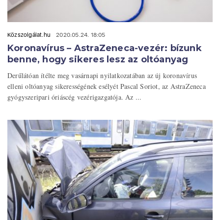
Közszolgálat.hu
2020.05.24. 18:05
Koronavírus – AstraZeneca-vezér: bízunk
benne, hogy sikeres lesz az oltóanyag
Derűlátóan ítélte meg vasárnapi nyilatkozatában az új koronavírus
elleni oltóanyag sikerességének esélyét Pascal Soriot, az AstraZeneca
gyógyszeripari óriáscég vezérigazgatója. Az ...