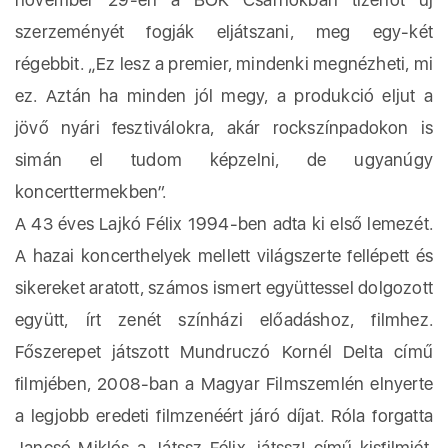
szerzeményét fogják eljátszani, meg egy-két
régebbit. „Ez lesz a premier, mindenki megnézheti, mi
ez. Aztán ha minden jól megy, a produkció eljut a
jövő nyári fesztiválokra, akár rockszínpadokon is
simán el tudom képzelni, de ugyanúgy
koncerttermekben”.
A 43 éves Lajkó Félix 1994-ben adta ki első lemezét.
A hazai koncerthelyek mellett világszerte fellépett és
sikereket aratott, számos ismert együttessel dolgozott
együtt, írt zenét színházi előadáshoz, filmhez.
Főszerepet játszott Mundruczó Kornél Delta című
filmjében, 2008-ban a Magyar Filmszemlén elnyerte
a legjobb eredeti filmzenéért járó díjat. Róla forgatta
Jancsó Miklós a Játssz Félix, játssz! című kisfilmjét.