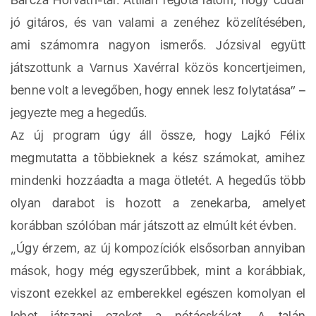
jó gitáros, és van valami a zenéhez közelítésében,
ami számomra nagyon ismerős. Józsival együtt
játszottunk a Varnus Xavérral közös koncertjeimen,
benne volt a levegőben, hogy ennek lesz folytatása” –
jegyezte meg a hegedűs.
Az új program úgy áll össze, hogy Lajkó Félix
megmutatta a többieknek a kész számokat, amihez
mindenki hozzáadta a maga ötletét. A hegedűs több
olyan darabot is hozott a zenekarba, amelyet
korábban szólóban már játszott az elmúlt két évben.
„Úgy érzem, az új kompozíciók elsősorban annyiban
mások, hogy még egyszerűbbek, mint a korábbiak,
viszont ezekkel az emberekkel egészen komolyan el
lehet játszani ezeket a nótácskákat. A talán