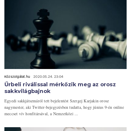
Közszolgálat.hu
2020.05.24. 23:04
Űrbeli riválissal mérkőzik meg az orosz
sakkvilágbajnok
Egyedi sakkjátszmáról tett bejelentést Szergej Karjakin orosz
nagymester, aki Twitter-bejegyzésben tudatta, hogy június 9-én online
meccset vív honfitársával, a Nemzetközi ...