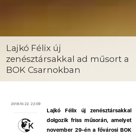
Lajkó Félix új
zenésztársakkal ad műsort a
BOK Csarnokban
2018.10.22. 22:09
Lajkó Félix új zenésztársakkal
dolgozik friss műsorán, amelyet
november 29-én a fővárosi BOK