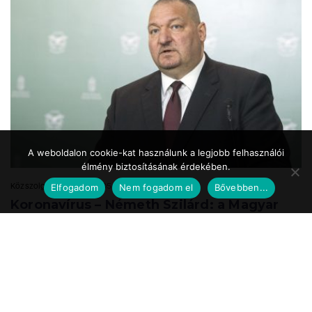
A weboldalon cookie-kat használunk a legjobb felhasználói
élmény biztosításának érdekében.
Közszolgálat.hu
2020.05.24. 17:39
Elfogadom
Nem fogadom el
Bővebben...
Koronavírus – Németh Szilárd: a Magyar
Honvédség is részt vesz a
munkahelyteremtésben
A Magyar Honvédség mint az ország egyik legnagyobb és legbiztosabb
munkáltatója a speciális önkéntes tartalékos katonai szolgálat
bevezetésével vesz részt ...