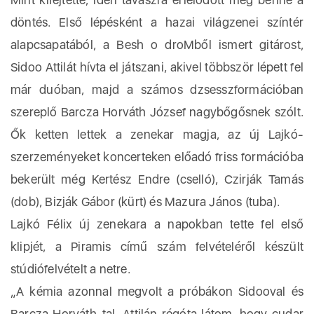
döntés. Első lépésként a hazai világzenei színtér
alapcsapatából, a Besh o droMből ismert gitárost,
Sidoo Attilát hívta el játszani, akivel többször lépett fel
már duóban, majd a számos dzsesszformációban
szereplő Barcza Horváth József nagybőgősnek szólt.
Ők ketten lettek a zenekar magja, az új Lajkó-
szerzeményeket koncerteken előadó friss formációba
bekerült még Kertész Endre (cselló), Czirják Tamás
(dob), Bizják Gábor (kürt) és Mazura János (tuba).
Lajkó Félix új zenekara a napokban tette fel első
klipjét, a Piramis című szám felvételéről készült
stúdiófelvételt a netre.
„A kémia azonnal megvolt a próbákon Sidooval és
Barcza Horváth-tal. Attilán régóta látom, hogy cudar