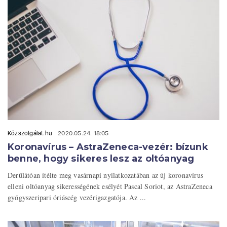
Közszolgálat.hu
2020.05.24. 18:05
Koronavírus – AstraZeneca-vezér: bízunk
benne, hogy sikeres lesz az oltóanyag
Derűlátóan ítélte meg vasárnapi nyilatkozatában az új koronavírus
elleni oltóanyag sikerességének esélyét Pascal Soriot, az AstraZeneca
gyógyszeripari óriáscég vezérigazgatója. Az ...