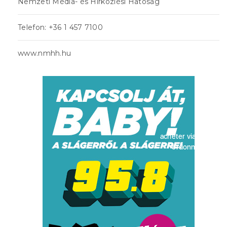
Nemzeti Média- és Hírközlési Hatóság
Telefon: +36 1 457 7100
www.nmhh.hu
acheter viagra sans
ordonnance