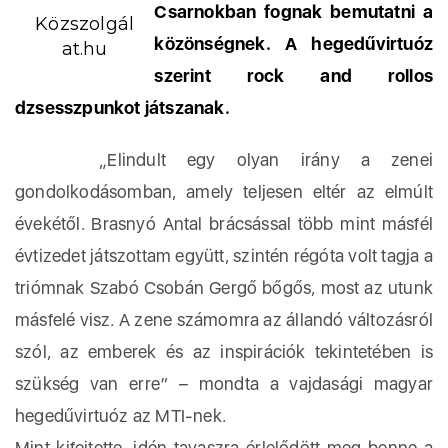
Csarnokban fognak bemutatni a
Közszolgál
közönségnek. A hegedűvirtuóz
at.hu
szerint rock and rollos
dzsesszpunkot játszanak.
„Elindult egy olyan irány a zenei
gondolkodásomban, amely teljesen eltér az elmúlt
évekétől. Brasnyó Antal brácsással több mint másfél
évtizedet játszottam együtt, szintén régóta volt tagja a
triómnak Szabó Csobán Gergő bőgős, most az utunk
másfelé visz. A zene számomra az állandó változásról
szól, az emberek és az inspirációk tekintetében is
szükség van erre” – mondta a vajdasági magyar
hegedűvirtuóz az MTI-nek.
Mint kifejtette, idén tavaszra érlelődött meg benne a