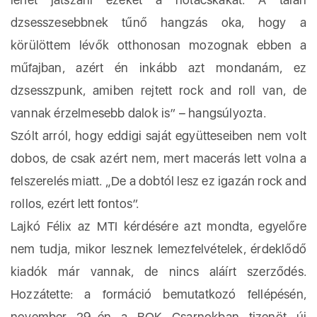
dzsesszesebbnek tűnő hangzás oka, hogy a
körülöttem lévők otthonosan mozognak ebben a
műfajban, azért én inkább azt mondanám, ez
dzsesszpunk, amiben rejtett rock and roll van, de
vannak érzelmesebb dalok is” – hangsúlyozta.
Szólt arról, hogy eddigi saját együtteseiben nem volt
dobos, de csak azért nem, mert macerás lett volna a
felszerelés miatt. „De a dobtól lesz ez igazán rock and
rollos, ezért lett fontos”.
Lajkó Félix az MTI kérdésére azt mondta, egyelőre
nem tudja, mikor lesznek lemezfelvételek, érdeklődő
kiadók már vannak, de nincs aláírt szerződés.
Hozzátette: a formáció bemutatkozó fellépésén,
november 29-én a BOK Csarnokban tizenöt új