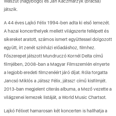
Waszut (nagybőgő) és Jan Kaczmarzyk (brácsa)
játszik.
A 44 éves Lajkó Félix 1994-ben adta ki első lemezét.
A hazai koncerthelyek mellett világszerte fellépett és
sikereket aratott, számos ismert együttessel dolgozott
együtt, írt zenét színházi előadáshoz, filmhez.
Főszerepet játszott Mundruczó Kornél Delta című
filmjében, 2008-ban a Magyar Filmszemlén elnyerte
a legjobb eredeti filmzenéért járó díjat. Róla forgatta
Jancsó Miklós a Játssz Félix, játssz! című kisfilmjét.
2013-ban megjelent citerás albuma, a Mező vezette a
világzenei lemezek listáját, a World Music Chartsot.
Lajkó Félixet hamarosan két koncerten is hallhatja a