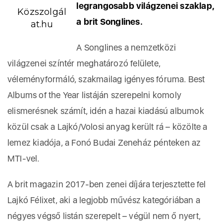
legrangosabb világzenei szaklap,
Közszolgál
a brit Songlines.
at.hu
A Songlines a nemzetközi
világzenei színtér meghatározó felülete,
véleményformáló, szakmailag igényes fóruma. Best
Albums of the Year listáján szerepelni komoly
elismerésnek számít, idén a hazai kiadású albumok
közül csak a Lajkó/Volosi anyag került rá – közölte a
lemez kiadója, a Fonó Budai Zeneház pénteken az
MTI-vel.
A brit magazin 2017-ben zenei díjára terjesztette fel
Lajkó Félixet, aki a legjobb művész kategóriában a
négyes végső listán szerepelt – végül nem ő nyert,