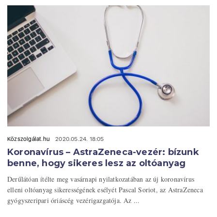
Közszolgálat.hu
2020.05.24. 18:05
Koronavírus – AstraZeneca-vezér: bízunk
benne, hogy sikeres lesz az oltóanyag
Derűlátóan ítélte meg vasárnapi nyilatkozatában az új koronavírus
elleni oltóanyag sikerességének esélyét Pascal Soriot, az AstraZeneca
gyógyszeripari óriáscég vezérigazgatója. Az ...