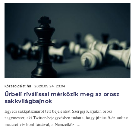
Közszolgálat.hu
2020.05.24. 23:04
Űrbeli riválissal mérkőzik meg az orosz
sakkvilágbajnok
Egyedi sakkjátszmáról tett bejelentést Szergej Karjakin orosz
nagymester, aki Twitter-bejegyzésben tudatta, hogy június 9-én online
meccset vív honfitársával, a Nemzetközi ...