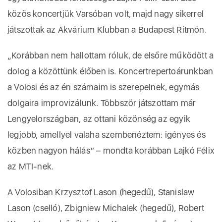
közös koncertjük Varsóban volt, majd nagy sikerrel
játszottak az Akvárium Klubban a Budapest Ritmón.
„Korábban nem hallottam róluk, de elsőre működött a
dolog a közöttünk élőben is. Koncertrepertoárunkban
a Volosi és az én számaim is szerepelnek, egymás
dolgaira improvizálunk. Többször játszottam már
Lengyelországban, az ottani közönség az egyik
legjobb, amellyel valaha szembenéztem: igényes és
közben nagyon hálás” – mondta korábban Lajkó Félix
az MTI-nek.
A Volosiban Krzysztof Lason (hegedű), Stanislaw
Lason (cselló), Zbigniew Michalek (hegedű), Robert