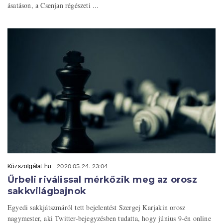
ásatáson, a Csenjan régészeti ...
Közszolgálat.hu
2020.05.24. 23:04
Űrbeli riválissal mérkőzik meg az orosz
sakkvilágbajnok
Egyedi sakkjátszmáról tett bejelentést Szergej Karjakin orosz
nagymester, aki Twitter-bejegyzésben tudatta, hogy június 9-én online