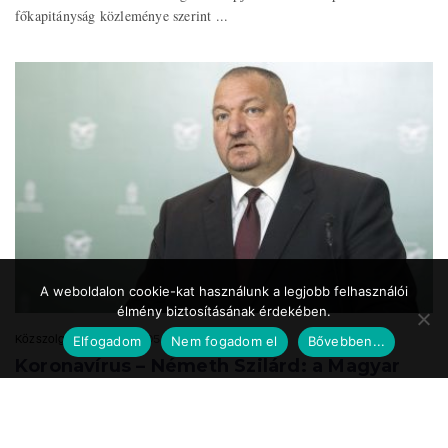
főkapitányság közleménye szerint ...
A weboldalon cookie-kat használunk a legjobb felhasználói
élmény biztosításának érdekében.
Közszolgálat.hu
2020.05.24. 17:39
Elfogadom
Nem fogadom el
Bővebben...
Koronavírus – Németh Szilárd: a Magyar
Honvédség is részt vesz a
munkahelyteremtésben
A Magyar Honvédség mint az ország egyik legnagyobb és legbiztosabb