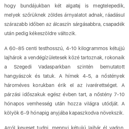
hogy bundájukban két algafaj is megtelepedik,
melyek szőrüknek zöldes árnyalatot adnak, ráadásul
szárazabb időben az álcaszín sárgásabbra, csapadék
után pedig kékeszöldre változik.
A 60-85 centi testhosszú, 4-10 kilogrammos kétujjú
lajhárok a vendégízületesek közé tartoznak, rokonaik
a Szegedi Vadasparkban szintén bemutatott
hangyászok és tatuk. A hímek 4-5, a nőstények
hároméves korukban érik el az ivarérettséget. A
párzási időszakuk egész évben tart, a nőstény 7-10
hónapos vemhesség után hozza világra utódját. A
kölyök 6-9 hónapig anyjába kapaszkodva növekszik.
Arról keveset tudni, mennyi kétujjú lajhár él vadon,