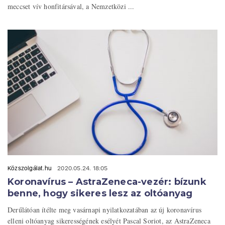
meccset vív honfitársával, a Nemzetközi ...
Közszolgálat.hu
2020.05.24. 18:05
Koronavírus – AstraZeneca-vezér: bízunk
benne, hogy sikeres lesz az oltóanyag
Derűlátóan ítélte meg vasárnapi nyilatkozatában az új koronavírus
elleni oltóanyag sikerességének esélyét Pascal Soriot, az AstraZeneca