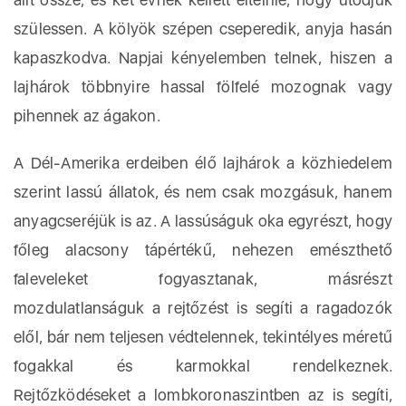
szülessen. A kölyök szépen cseperedik, anyja hasán
kapaszkodva. Napjai kényelemben telnek, hiszen a
lajhárok többnyire hassal fölfelé mozognak vagy
pihennek az ágakon.
A Dél-Amerika erdeiben élő lajhárok a közhiedelem
szerint lassú állatok, és nem csak mozgásuk, hanem
anyagcseréjük is az. A lassúságuk oka egyrészt, hogy
főleg alacsony tápértékű, nehezen emészthető
faleveleket fogyasztanak, másrészt
mozdulatlanságuk a rejtőzést is segíti a ragadozók
elől, bár nem teljesen védtelennek, tekintélyes méretű
fogakkal és karmokkal rendelkeznek.
Rejtőzködéseket a lombkoronaszintben az is segíti,