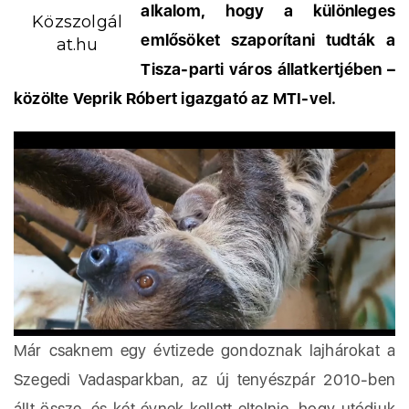
alkalom, hogy a különleges
Közszolgál
emlősöket szaporítani tudták a
at.hu
Tisza-parti város állatkertjében –
közölte Veprik Róbert igazgató az MTI-vel.
Már csaknem egy évtizede gondoznak lajhárokat a
Szegedi Vadasparkban, az új tenyészpár 2010-ben
állt össze, és két évnek kellett eltelnie, hogy utódjuk