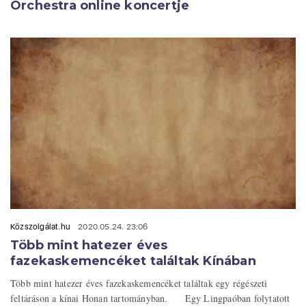
Orchestra online koncertje
Közszolgálat.hu
2020.05.24. 23:06
Több mint hatezer éves
fazekaskemencéket találtak Kínában
Több mint hatezer éves fazekaskemencéket találtak egy régészeti
feltáráson a kínai Honan tartományban. Egy Lingpaóban folytatott