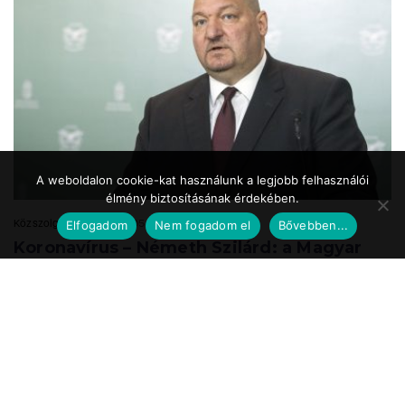
A weboldalon cookie-kat használunk a legjobb felhasználói
élmény biztosításának érdekében.
Közszolgálat.hu
2020.05.24. 17:39
Elfogadom
Nem fogadom el
Bővebben...
Koronavírus – Németh Szilárd: a Magyar
Honvédség is részt vesz a
munkahelyteremtésben
A Magyar Honvédség mint az ország egyik legnagyobb és legbiztosabb
munkáltatója a speciális önkéntes tartalékos katonai szolgálat
bevezetésével vesz részt ...