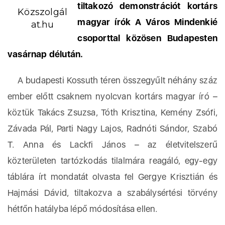
tiltakozó demonstrációt kortárs
Közszolgál
magyar írók A Város Mindenkié
at.hu
csoporttal közösen Budapesten
vasárnap délután.
A budapesti Kossuth téren összegyűlt néhány száz
ember előtt csaknem nyolcvan kortárs magyar író –
köztük Takács Zsuzsa, Tóth Krisztina, Kemény Zsófi,
Závada Pál, Parti Nagy Lajos, Radnóti Sándor, Szabó
T. Anna és Lackfi János – az életvitelszerű
közterületen tartózkodás tilalmára reagáló, egy-egy
táblára írt mondatát olvasta fel Gergye Krisztián és
Hajmási Dávid, tiltakozva a szabálysértési törvény
hétfőn hatályba lépő módosítása ellen.