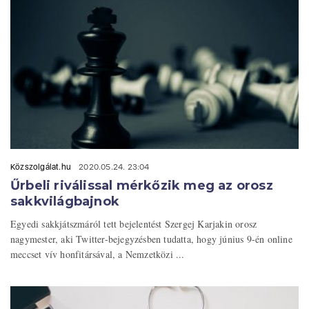
Közszolgálat.hu
2020.05.24. 23:04
Űrbeli riválissal mérkőzik meg az orosz
sakkvilágbajnok
Egyedi sakkjátszmáról tett bejelentést Szergej Karjakin orosz
nagymester, aki Twitter-bejegyzésben tudatta, hogy június 9-én online
meccset vív honfitársával, a Nemzetközi ...