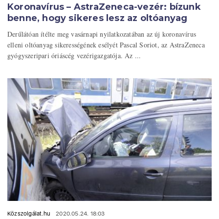
Koronavírus – AstraZeneca-vezér: bízunk
benne, hogy sikeres lesz az oltóanyag
Derűlátóan ítélte meg vasárnapi nyilatkozatában az új koronavírus
elleni oltóanyag sikerességének esélyét Pascal Soriot, az AstraZeneca
gyógyszeripari óriáscég vezérigazgatója. Az ...
Közszolgálat.hu
2020.05.24. 18:03