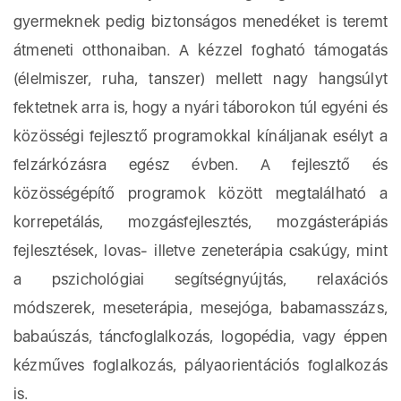
gyermeknek pedig biztonságos menedéket is teremt
átmeneti otthonaiban. A kézzel fogható támogatás
(élelmiszer, ruha, tanszer) mellett nagy hangsúlyt
fektetnek arra is, hogy a nyári táborokon túl egyéni és
közösségi fejlesztő programokkal kínáljanak esélyt a
felzárkózásra egész évben. A fejlesztő és
közösségépítő programok között megtalálható a
korrepetálás, mozgásfejlesztés, mozgásterápiás
fejlesztések, lovas- illetve zeneterápia csakúgy, mint
a pszichológiai segítségnyújtás, relaxációs
módszerek, meseterápia, mesejóga, babamasszázs,
babaúszás, táncfoglalkozás, logopédia, vagy éppen
kézműves foglalkozás, pályaorientációs foglalkozás
is.