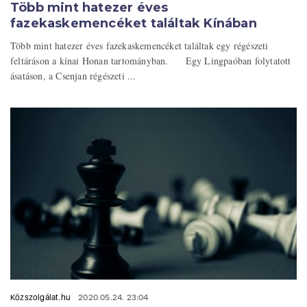
Több mint hatezer éves
fazekaskemencéket találtak Kínában
Több mint hatezer éves fazekaskemencéket találtak egy régészeti
feltáráson a kínai Honan tartományban. Egy Lingpaóban folytatott
ásatáson, a Csenjan régészeti ...
Közszolgálat.hu
2020.05.24. 23:04