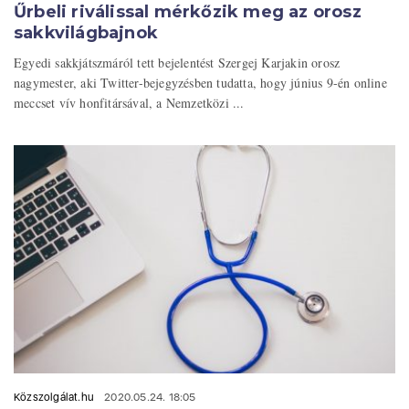
Űrbeli riválissal mérkőzik meg az orosz
sakkvilágbajnok
Egyedi sakkjátszmáról tett bejelentést Szergej Karjakin orosz
nagymester, aki Twitter-bejegyzésben tudatta, hogy június 9-én online
meccset vív honfitársával, a Nemzetközi ...
Közszolgálat.hu
2020.05.24. 18:05