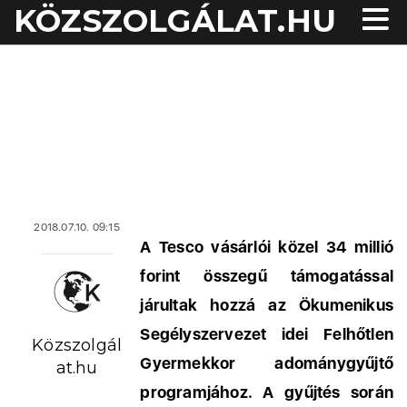
KÖZSZOLGÁLAT.HU
2018.07.10. 09:15
A Tesco vásárlói közel 34 millió
forint összegű támogatással
járultak hozzá az Ökumenikus
Segélyszervezet idei Felhőtlen
Közszolgál
Gyermekkor adománygyűjtő
at.hu
programjához. A gyűjtés során