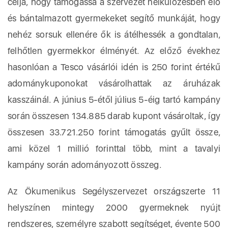
célja, hogy támogassa a szervezet nélkülözésben élő
és bántalmazott gyermekeket segítő munkáját, hogy
nehéz sorsuk ellenére ők is átélhessék a gondtalan,
felhőtlen gyermekkor élményét. Az előző évekhez
hasonlóan a Tesco vásárlói idén is 250 forint értékű
adománykuponokat vásárolhattak az áruházak
kasszáinál. A június 5-étől július 5-éig tartó kampány
során összesen 134.885 darab kupont vásároltak, így
összesen 33.721.250 forint támogatás gyűlt össze,
ami közel 1 millió forinttal több, mint a tavalyi
kampány során adományozott összeg.
Az Ökumenikus Segélyszervezet országszerte 11
helyszínen mintegy 2000 gyermeknek nyújt
rendszeres, személyre szabott segítséget, évente 500