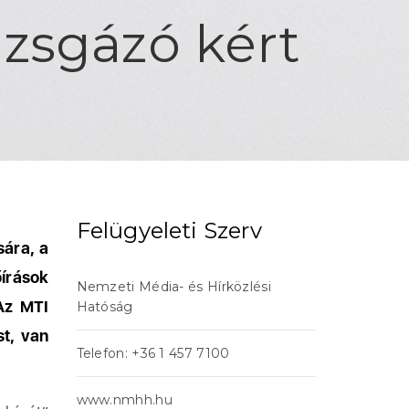
vizsgázó kért
Felügyeleti Szerv
sára, a
őírások
Nemzeti Média- és Hírközlési
Az MTI
Hatóság
t, van
Telefon: +36 1 457 7100
acheter viagra sans ordonnance
www.nmhh.hu