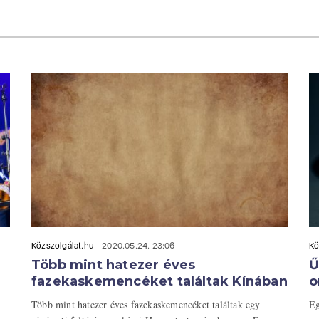
Közszolgálat.hu
2020.05.24. 23:06
Kö
Több mint hatezer éves
Ű
fazekaskemencéket találtak Kínában
o
Több mint hatezer éves fazekaskemencéket találtak egy
Eg