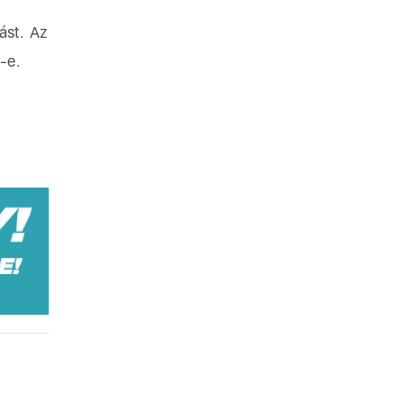
ást. Az
-e.