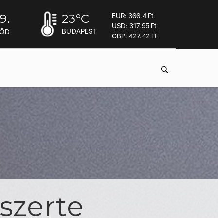
9.
23
°C
EUR: 366.4 Ft
USD: 317.95 Ft
BUDAPEST
MŐD
GBP: 427.42 Ft
szerte