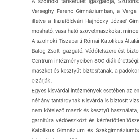
A szolnoki tankerület igazgatója, Szutor
Verseghy Ferenc Gimnáziumban, a Varga 
illetve a tiszaföldvári Hajnóczy József Gi
mosható, vasalható szövetmaszkokat minden 
A szolnoki Tiszaparti Római Katolikus Által
Balog Zsolt igazgató. Védőfelszerelést biz
Centrum intézményeiben 800 diák érettségiz
maszkot és kesztyűt biztosítanak, a padokon
elzárják.
Egyes kisvárdai intézmények esetében az eme
néhány tantárgynak Kisvárda is biztosít v
nem kötelező maszk és kesztyű használata, 
garnitúra védőeszközt és kézfertőtlenítősz
Katolikus Gimnázium és Szakgimnáziumba