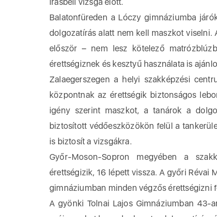
írásbeli vizsga előtt.
Balatonfüreden a Lóczy gimnáziumba járók v
dolgozatírás alatt nem kell maszkot viselni
először – nem lesz kötelező matrózblúz
érettségiznek és kesztyű használata is ajánlo
Zalaegerszegen a helyi szakképzési centr
központnak az érettségik biztonságos leb
igény szerint maszkot, a tanárok a dolgo
biztosított védőeszközökön felül a tanker
is biztosít a vizsgákra.
Győr-Moson-Sopron megyében a szakké
érettségizik, 16 lépett vissza. A győri Réva
gimnáziumban minden végzős érettségizni f
A gyönki Tolnai Lajos Gimnáziumban 43-an j