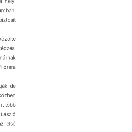
a helyi
umban,
iztosít
közölte
képzési
anárnak
4 órára
ják, de
 közben
nt több
 László
z első