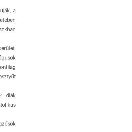
tják, a
netében
szkban
erületi
gógusok
ontilag
esztyűt
2 diák
tolikus
égzősök