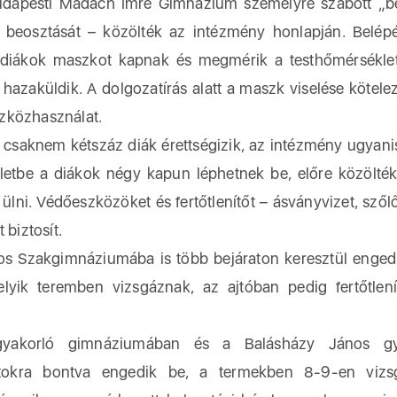
pesti Madách Imre Gimnázium személyre szabott „be
k beosztását – közölték az intézmény honlapján. Belépé
 a diákok maszkot kapnak és megmérik a testhőmérsékle
hazaküldik. A dolgozatírás alatt a maszk viselése kötelez
zközhasználat.
csaknem kétszáz diák érettségizik, az intézmény ugyani
etbe a diákok négy kapun léphetnek be, előre közölték
ülni. Védőeszközöket és fertőtlenítőt – ásványvizet, szől
 biztosít.
os Szakgimnáziumába is több bejáraton keresztül enged
melyik teremben vizsgáznak, az ajtóban pedig fertőtlení
yakorló gimnáziumában és a Balásházy János gy
ortokra bontva engedik be, a termekben 8-9-en vizs