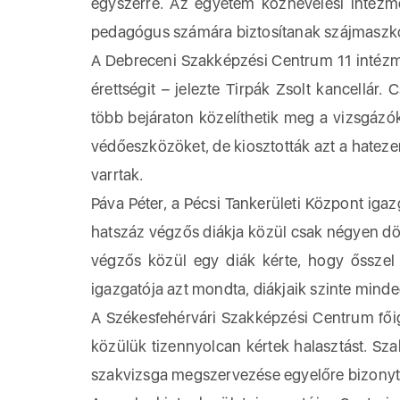
egyszerre. Az egyetem köznevelési intézm
pedagógus számára biztosítanak szájmaszko
A Debreceni Szakképzési Centrum 11 intézm
érettségit – jelezte Tirpák Zsolt kancellár.
több bejáraton közelíthetik meg a vizsgázók
védőeszközöket, de kiosztották azt a hatezer
varrtak.
Páva Péter, a Pécsi Tankerületi Központ igaz
hatszáz végzős diákja közül csak négyen dö
végzős közül egy diák kérte, hogy ősszel
igazgatója azt mondta, diákjaik szinte mind
A Székesfehérvári Szakképzési Centrum főiga
közülük tizennyolcan kértek halasztást. Sza
szakvizsga megszervezése egyelőre bizonyta