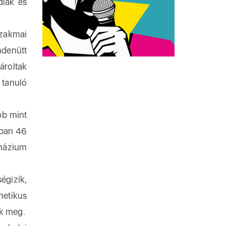
diák és
szakmai
ndenütt
ároltak
 tanuló
bb mint
mban 46
mnázium
égizik,
metikus
ik meg.