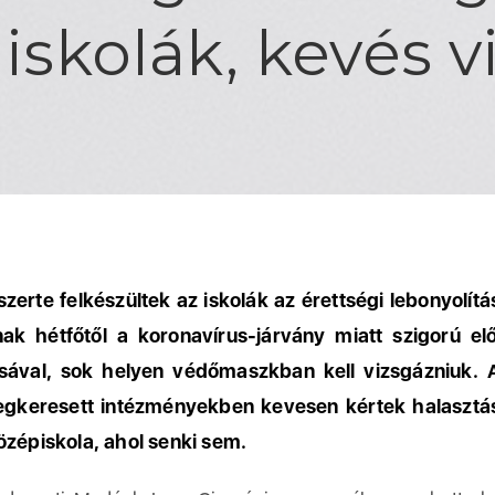
 iskolák, kevés 
zerte felkészültek az iskolák az érettségi lebonyolítá
ak hétfőtől a koronavírus-járvány miatt szigorú el
ásával, sok helyen védőmaszkban kell vizsgázniuk. 
egkeresett intézményekben kevesen kértek halasztás
özépiskola, ahol senki sem.