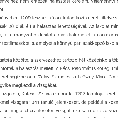
ényeihez nem érkezett halasztási kérelem, valamennyi 
t.
ényében 1209 tesznek külön-külön közismereti, illetve 
 Csak 26 diák élt a halasztás lehetőségével. Az iskolát mi
, a kormányzat biztosította maszkok mellett külön is vás
 textilmaszkot is, amelyet a könnyűipari szakképző iskola
gatója közölte: a szervezethez tartozó hét középiskola tö
ntöttek a halasztás mellett. A Pécsi Református Kollégiu
 érettségizhessen. Zalay Szabolcs, a Leőwey Klára Gi
egyike megkezdi a vizsgákat.
zgatója, Kulcsár Szilvia elmondta: 1207 tanulójuk éretts
kmai vizsgára 1341 tanuló jelentkezett, de például a koz
lan, míg a teherautósofőri vizsgát biztosan nem szervez