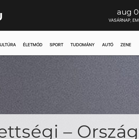
aug 0
U
VASÁRNAP, E
ULTÚRA
ÉLETMÓD
SPORT
TUDOMÁNY
AUTÓ
ZENE
ettségi – Ország