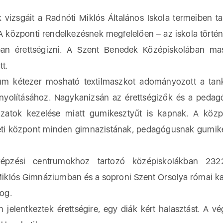
izsgáit a Radnóti Miklós Általános Iskola termeiben tar
. A központi rendelkezésnek megfelelően – az iskola törté
ban érettségizni. A Szent Benedek Középiskolában ma
tt.
um kétezer mosható textilmaszkot adományozott a tank
onyolításához. Nagykanizsán az érettségizők és a peda
zatok kezelése miatt gumikesztyűt is kapnak. A közp
ületi központ minden gimnazistának, pedagógusnak gumik
pzési centrumokhoz tartozó középiskolákban 232
i Miklós Gimnáziumban és a soproni Szent Orsolya római ka
og.
elentkeztek érettségire, egy diák kért halasztást. A v