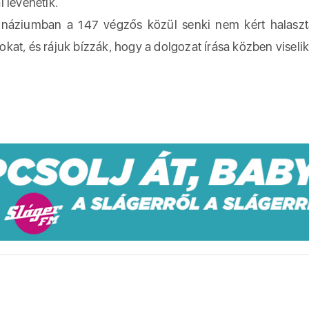
 levehetik.
náziumban a 147 végzős közül senki nem kért halaszt
at, és rájuk bízzák, hogy a dolgozat írása közben viselik