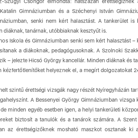
isz-Szügyi Csongor elmondta: hatszázan érettségiznek 
Katalin Gimnáziumban és a Széchenyi István Gimnázi
mnáziumban, senki nem kért halasztást. A tankerület is b
diáknak, tanárnak, utóbbiaknak kesztyűt is.
ános Iskola és Gimnáziumban senki sem kért halasztást – 
tosítanak a diákoknak, pedagógusoknak. A Szolnoki Szak
ik – jelezte Hicsó György kancellár. Minden diáknak és t
 kézfertőtlenítőket helyeznek el, a megírt dolgozatokat 2
lt szintű érettségi vizsgák nagy részét Nyíregyházán tart
izsgahelyszínt. A Bessenyei György Gimnáziumban vizsga
de minden egyéb esetben igen, a helyi tankerületi közpo
ereket biztosít a tanulók és a tanárok számára. A Szent
n az érettségizőknek mosható maszkot osztanak ki a