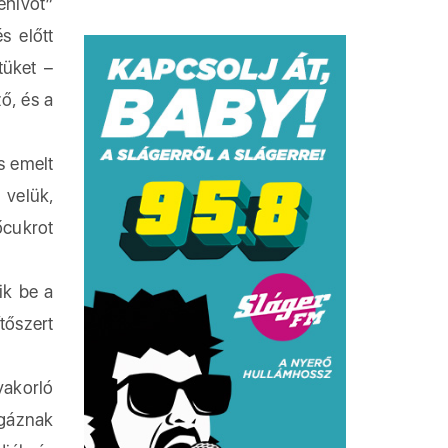
hívót”
s előtt
tüket –
ő, és a
s emelt
 velük,
őcukrot
ik be a
tőszert
akorló
gáznak