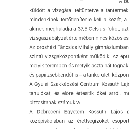
A buda
küldött a vizsgára, feltüntetve a tanterme
mindenkinek fertőtlenítenie kell a kezét,
akinek meghaladja a 37,5 Celsius-fokot, azt 
vizsgaszabályzat értelmében nincs közös es
Az orosházi Táncsics Mihály gimnáziumban 
szintű vizsgaközpontként működik. Az épül
melyik teremben és melyik asztalnál fognak 
és papírzsebkendőt is – a tankerületi központ
A Gyulai Szakképzési Centrum Kossuth Laj
tanulókat, és előre értesítik őket arról, 
biztosítanak számukra.
A Debreceni Egyetem Kossuth Lajos g
középiskolában az érettségizőket csop