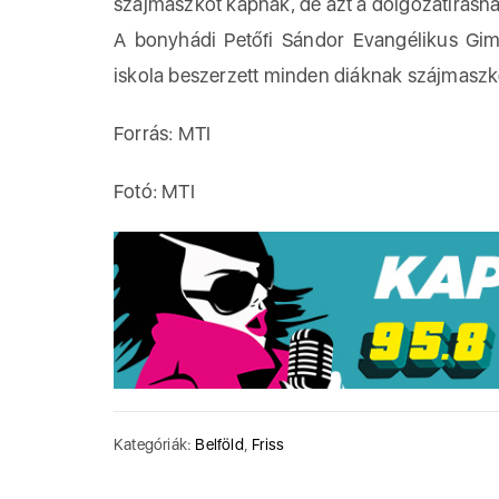
szájmaszkot kapnak, de azt a dolgozatírásnál
A bonyhádi Petőfi Sándor Evangélikus Gim
iskola beszerzett minden diáknak szájmaszkok
Forrás: MTI
Fotó: MTI
Kategóriák:
Belföld
,
Friss