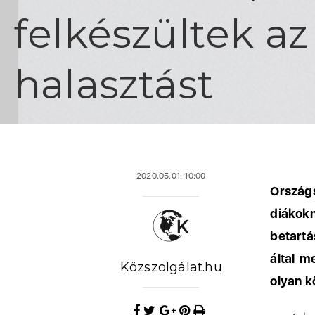
felkészültek az
halasztást
2020.05.01. 10:00
Országs
diákokn
betart
által m
Közszolgálat.hu
olyan k