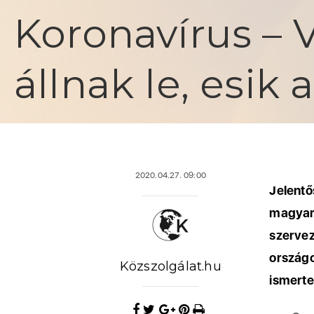
Koronavírus – 
állnak le, esik 
2020.04.27. 09:00
Jelent
magyar
szerve
ország
Közszolgálat.hu
ismerte