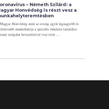
oronavírus – Németh Szilárd: a
agyar Honvédség is részt vesz a
unkahelyteremtésben
Magyar Honvédség mint az ország egyik legnagyobb és
gbiztosabb munkáltatója a speciális önkéntes tartalékos
tonai szolgálat bevezetésével vesz részt ...