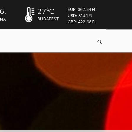
6.
27
°C
EUR: 362.34 Ft
USD: 314.1 Ft
BUDAPEST
INA
GBP: 422.68 Ft