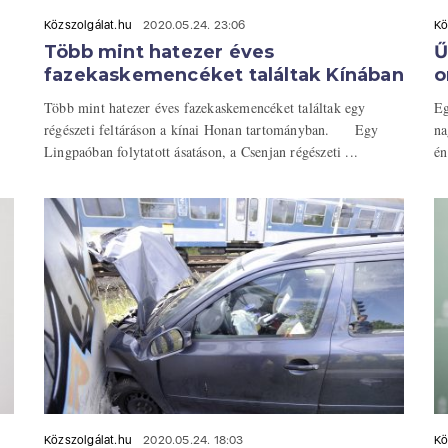
Közszolgálat.hu
2020.05.24. 23:06
Kö
Több mint hatezer éves
Ű
fazekaskemencéket találtak Kínában
o
Több mint hatezer éves fazekaskemencéket találtak egy
Eg
régészeti feltáráson a kínai Honan tartományban. Egy
na
Lingpaóban folytatott ásatáson, a Csenjan régészeti ...
én
Közszolgálat.hu
2020.05.24. 18:03
Kö