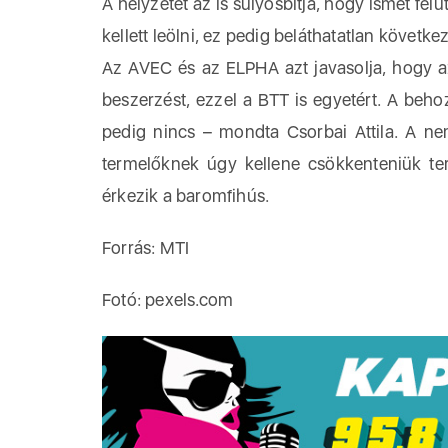
A helyzetet az is súlyosbítja, hogy ismét felü
kellett leölni, ez pedig beláthatatlan követk
Az AVEC és az ELPHA azt javasolja, hogy a
beszerzést, ezzel a BTT is egyetért. A beho
pedig nincs – mondta Csorbai Attila. A ne
termelőknek úgy kellene csökkenteniük te
érkezik a baromfihús.
Forrás: MTI
Fotó: pexels.com