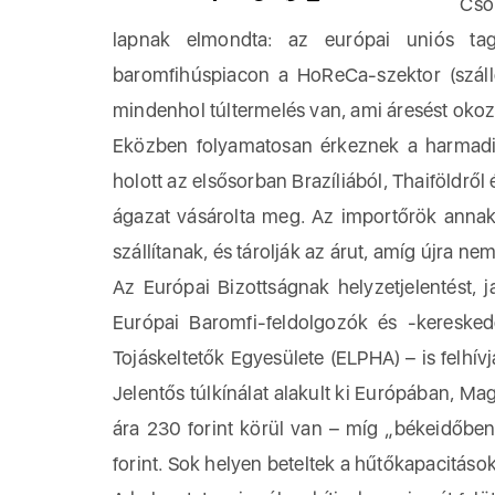
Csorbai
lapnak elmondta: az európai uniós ta
baromfihúspiacon a HoReCa-szektor (szállod
mindenhol túltermelés van, ami áresést okoz
Eközben folyamatosan érkeznek a harmadik
holott az elsősorban Brazíliából, Thaiföldrő
ágazat vásárolta meg. Az importőrök annak é
szállítanak, és tárolják az árut, amíg újra n
Az Európai Bizottságnak helyzetjelentést,
Európai Baromfi-feldolgozók és -kereske
Tojáskeltetők Egyesülete (ELPHA) – is felhív
Jelentős túlkínálat alakult ki Európában, Ma
ára 230 forint körül van – míg „békeidőben
forint. Sok helyen beteltek a hűtőkapacitáso