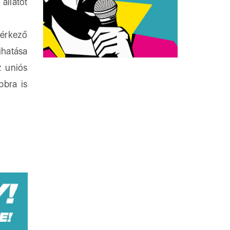
 állatot
 érkező
ihatása
z uniós
bbra is