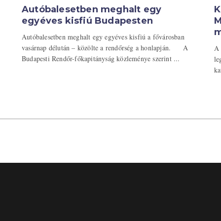
Autóbalesetben meghalt egy
K
egyéves kisfiú Budapesten
M
m
Autóbalesetben meghalt egy egyéves kisfiú a fővárosban
vasárnap délután – közölte a rendőrség a honlapján. A
A 
Budapesti Rendőr-főkapitányság közleménye szerint ...
le
ka