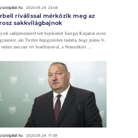
zszolgálat.hu
2020.05.24. 23:04
rbeli riválissal mérkőzik meg az
rosz sakkvilágbajnok
yedi sakkjátszmáról tett bejelentést Szergej Karjakin orosz
gymester, aki Twitter-bejegyzésben tudatta, hogy június 9-
 online meccset vív honfitársával, a Nemzetközi ...
zszolgálat.hu
2020.05.24. 17:39