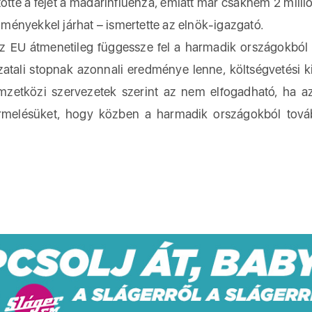
tötte a fejét a madárinfluenza, emiatt már csaknem 2 millió
ezményekkel járhat – ismertette az elnök-igazgató.
z EU átmenetileg függessze fel a harmadik országokból
zatali stopnak azonnali eredménye lenne, költségvetési k
mzetközi szervezetek szerint az nem elfogadható, ha a
rmelésüket, hogy közben a harmadik országokból tová