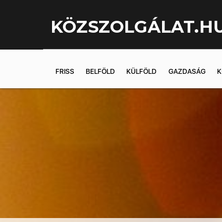
KÖZSZOLGÁLAT.H
FRISS
BELFÖLD
KÜLFÖLD
GAZDASÁG
K