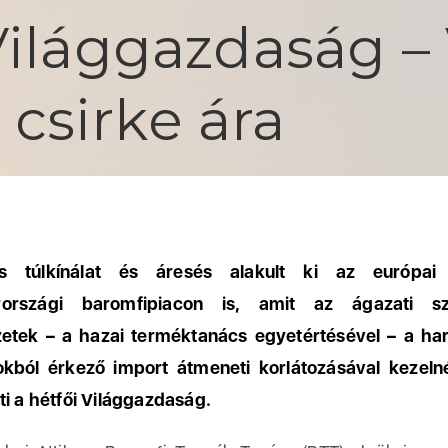
Világgazdaság 
a csirke ára
ős túlkínálat és áresés alakult ki az európa
országi baromfipiacon is, amit az ágazati s
zetek – a hazai terméktanács egyetértésével – a ha
okból érkező import átmeneti korlátozásával kezeln
ti a hétfői Világgazdaság.