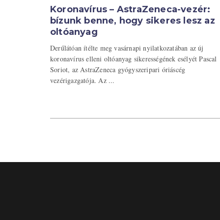
Koronavírus – AstraZeneca-vezér:
bízunk benne, hogy sikeres lesz az
oltóanyag
Derűlátóan ítélte meg vasárnapi nyilatkozatában az új
koronavírus elleni oltóanyag sikerességének esélyét Pascal
Soriot, az AstraZeneca gyógyszeripari óriáscég
vezérigazgatója. Az ...