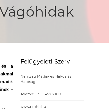
– Vágóhidak
Felügyeleti Szerv
i és a
zakmai
Nemzeti Média- és Hírközlési
rmadik
Hatóság
ének –
Telefon: +36 1 457 7100
www.nmhh.hu