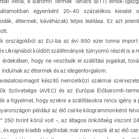
 Attila, a Baromfi Termék Tanács (BTT) elnök-igazg
gállamokban egyenként 20-40 százalékos kiesést 
ák, éttermek, kávéházak) teljes leállása. Ez azt jelent
ott.
 országokból az EU-ba az évi 850 ezer tonna import t
l és Ukrajnából küldött szállítmányok túlnyomó részét is a
rdekében, hogy ne veszítsék el szállítási jogaikat, tová
em indulnak az éttermek és az idegenforgalom.
 javaslatcsomagot készítő nemzetközi szakmai szervezet
dők Szövetsége (AVEC) és az Európai Élőbaromfi-term
ják a figyelmet, hogy ezekre a szállításokra nincs igény a 
gyarországon például az élő csirke kilogrammonkénti felvá
” 250 forint körül volt -, az átlagos önköltség viszont 
k, és egyes kisebb vágóhidak már nem veszik át az élő csir