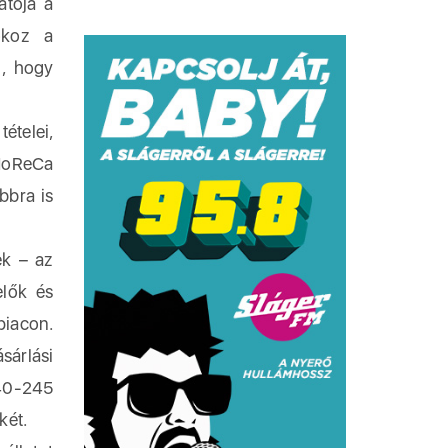
atója a
okoz a
i, hogy
ételei,
 HoReCa
bbra is
ek – az
elők és
piacon.
sárlási
240-245
két.