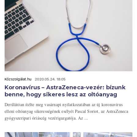
Közszolgálat.hu
2020.05.24. 18:05
Koronavírus – AstraZeneca-vezér: bízunk
benne, hogy sikeres lesz az oltóanyag
Derűlátóan ítélte meg vasárnapi nyilatkozatában az új koronavírus
elleni oltóanyag sikerességének esélyét Pascal Soriot, az AstraZeneca
gyógyszeripari óriáscég vezérigazgatója. Az ...