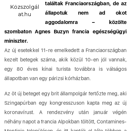
találtak Franciaországban, de az
Közszolgál
állapotuk nem ad okot
at.hu
aggodalomra – közölte
szombaton Agnes Buzyn francia egészségügyi
miniszter.
Az új esetekkel 11-re emelkedett a Franciaországban
kezelt betegek száma, akik közül 10-en jól vannak,
egy 80 éves kínai turista továbbra is válságos
állapotban van egy párizsi kórházban.
Az öt új beteget egy brit állampolgár fertőzte meg, aki
Szingapúrban egy kongresszuson kapta meg az új
koronavírust. A rendezvény után január végén
néhány napot a francia Alpokban töltött, Contamines-
Montjoie településen, és itt kapták el tőle többen a