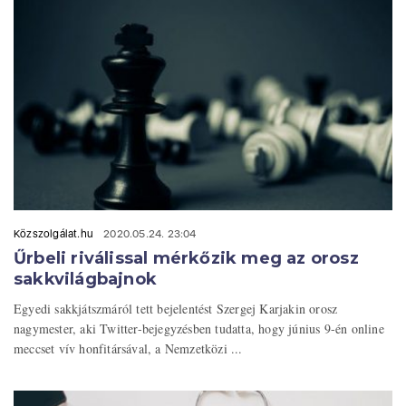
Közszolgálat.hu
2020.05.24. 23:04
Űrbeli riválissal mérkőzik meg az orosz
sakkvilágbajnok
Egyedi sakkjátszmáról tett bejelentést Szergej Karjakin orosz
nagymester, aki Twitter-bejegyzésben tudatta, hogy június 9-én online
meccset vív honfitársával, a Nemzetközi ...