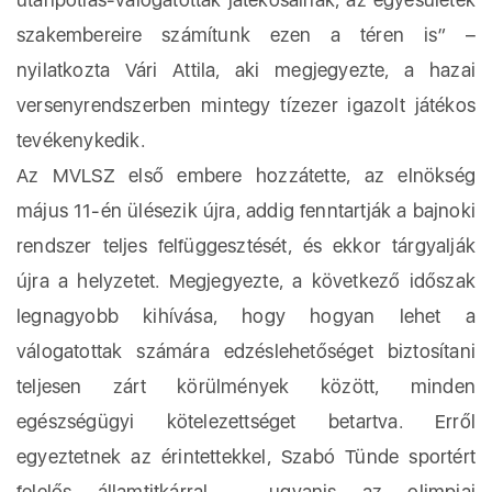
szakembereire számítunk ezen a téren is” –
nyilatkozta Vári Attila, aki megjegyezte, a hazai
versenyrendszerben mintegy tízezer igazolt játékos
tevékenykedik.
Az MVLSZ első embere hozzátette, az elnökség
május 11-én ülésezik újra, addig fenntartják a bajnoki
rendszer teljes felfüggesztését, és ekkor tárgyalják
újra a helyzetet. Megjegyezte, a következő időszak
legnagyobb kihívása, hogy hogyan lehet a
válogatottak számára edzéslehetőséget biztosítani
teljesen zárt körülmények között, minden
egészségügyi kötelezettséget betartva. Erről
egyeztetnek az érintettekkel, Szabó Tünde sportért
felelős államtitkárral – ugyanis az olimpiai