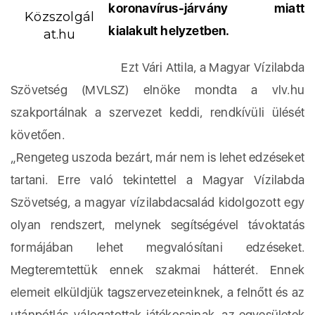
koronavírus-járvány miatt
Közszolgál
kialakult helyzetben.
at.hu
Ezt Vári Attila, a Magyar Vízilabda
Szövetség (MVLSZ) elnöke mondta a vlv.hu
szakportálnak a szervezet keddi, rendkívüli ülését
követően.
„Rengeteg uszoda bezárt, már nem is lehet edzéseket
tartani. Erre való tekintettel a Magyar Vízilabda
Szövetség, a magyar vízilabdacsalád kidolgozott egy
olyan rendszert, melynek segítségével távoktatás
formájában lehet megvalósítani edzéseket.
Megteremtettük ennek szakmai hátterét. Ennek
elemeit elküldjük tagszervezeteinknek, a felnőtt és az
utánpótlás-válogatottak játékosainak, az egyesületek