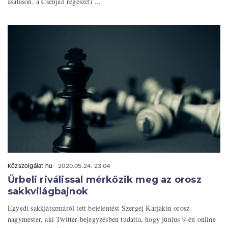
ásatáson, a Csenjan régészeti ...
Közszolgálat.hu
2020.05.24. 23:04
Űrbeli riválissal mérkőzik meg az orosz
sakkvilágbajnok
Egyedi sakkjátszmáról tett bejelentést Szergej Karjakin orosz
nagymester, aki Twitter-bejegyzésben tudatta, hogy június 9-én online