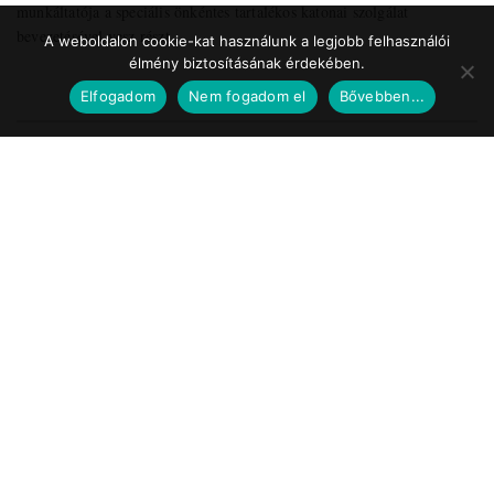
munkáltatója a speciális önkéntes tartalékos katonai szolgálat
bevezetésével vesz részt ...
A weboldalon cookie-kat használunk a legjobb felhasználói
élmény biztosításának érdekében.
Elfogadom
Nem fogadom el
Bővebben...
Impresszum
Médiaajánlat
Szerzői jogok
Facebook
© 2017 Tematic Media Group Kft.
Felügyeleti Szerv
Nemzeti Média- és Hírközlési Hatóság