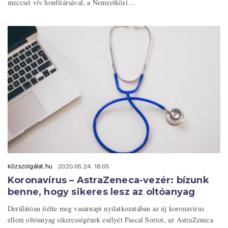
meccset vív honfitársával, a Nemzetközi ...
Közszolgálat.hu
2020.05.24. 18:05
Koronavírus – AstraZeneca-vezér: bízunk
benne, hogy sikeres lesz az oltóanyag
Derűlátóan ítélte meg vasárnapi nyilatkozatában az új koronavírus
elleni oltóanyag sikerességének esélyét Pascal Soriot, az AstraZeneca