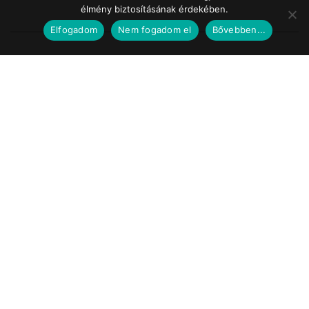
élmény biztosításának érdekében.
Elfogadom
Nem fogadom el
Bővebben...
Impresszum
Médiaajánlat
Szerzői jogok
Facebook
© 2017 Tematic Media Group Kft.
Felügyeleti Szerv
Nemzeti Média- és Hírközlési Hatóság
Telefon: +36 1 457 7100
www.nmhh.hu