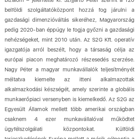
belföldi szolgáltatóközpont hozzá fog járulni a
gazdasági dimenzióváltás sikeréhez, Magyarország
pedig 2020-ban éppúgy le fogja győzni a gazdasági
nehézségeket, mint 2010 után. Az S2G Kft. operatív
igazgatója arról beszélt, hogy a társaság célja az
európai piacon meghatározó részesedés szerzése.
Nagy Péter a magyar munkavállalók teljesítményét
méltatva kiemelte az itteni alkalmazottak
alkalmazkodási készségét, amely szerinte a globális
munkaerőpiaci versenyben is kiemelkedő. Az S2G az
Egyesült Államok mellett több amerikai országban
csaknem 4 ezer munkavállalóval működtet
ügyfélszolgálati központokat. Külföldi
terjeszkedésének Európa mellett a másik célpontja a