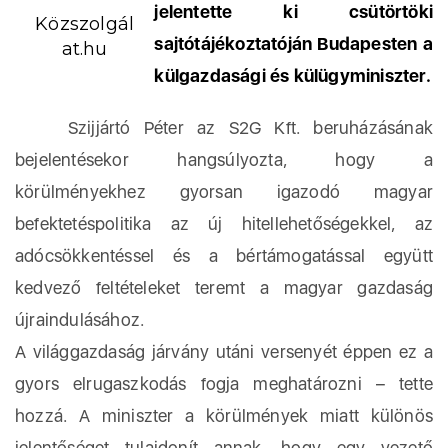
jelentette ki csütörtöki
Közszolgál
sajtótájékoztatóján Budapesten a
at.hu
külgazdasági és külügyminiszter.
Szijjártó Péter az S2G Kft. beruházásának
bejelentésekor hangsúlyozta, hogy a
körülményekhez gyorsan igazodó magyar
befektetéspolitika az új hitellehetőségekkel, az
adócsökkentéssel és a bértámogatással együtt
kedvező feltételeket teremt a magyar gazdaság
újraindulásához.
A világgazdaság járvány utáni versenyét éppen ez a
gyors elrugaszkodás fogja meghatározni – tette
hozzá. A miniszter a körülmények miatt különös
jelentőséget tulajdonít annak, hogy egy vezető