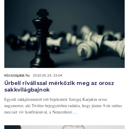
Közszolgálat.hu
2020.05.24. 23:04
Űrbeli riválissal mérkőzik meg az orosz
sakkvilágbajnok
Egyedi sakkjátszmáról tett bejelentést Szergej Karjakin orosz
nagymester, aki Twitter-bejegyzésben tudatta, hogy június 9-én online
meccset vív honfitársával, a Nemzetközi ...