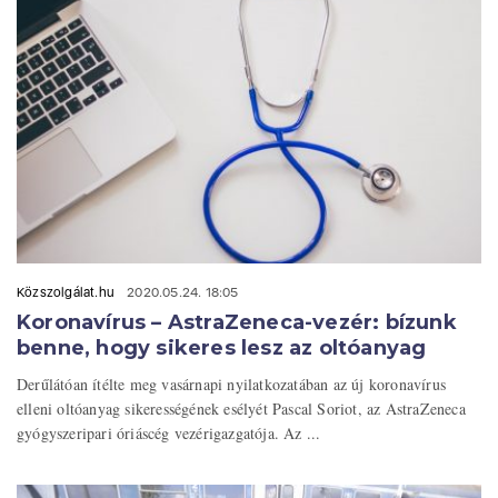
Közszolgálat.hu
2020.05.24. 18:05
Koronavírus – AstraZeneca-vezér: bízunk
benne, hogy sikeres lesz az oltóanyag
Derűlátóan ítélte meg vasárnapi nyilatkozatában az új koronavírus
elleni oltóanyag sikerességének esélyét Pascal Soriot, az AstraZeneca
gyógyszeripari óriáscég vezérigazgatója. Az ...