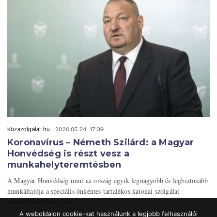
Közszolgálat.hu
2020.05.24. 17:39
Koronavírus – Németh Szilárd: a Magyar
Honvédség is részt vesz a
munkahelyteremtésben
A Magyar Honvédség mint az ország egyik legnagyobb és legbiztosabb
munkáltatója a speciális önkéntes tartalékos katonai szolgálat
bevezetésével vesz részt ...
A weboldalon cookie-kat használunk a legjobb felhasználói