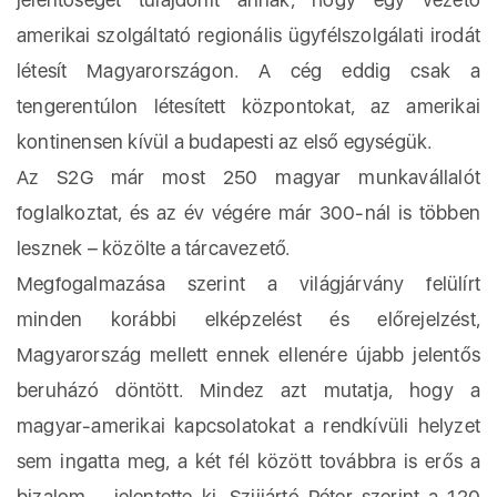
amerikai szolgáltató regionális ügyfélszolgálati irodát
létesít Magyarországon. A cég eddig csak a
tengerentúlon létesített központokat, az amerikai
kontinensen kívül a budapesti az első egységük.
Az S2G már most 250 magyar munkavállalót
foglalkoztat, és az év végére már 300-nál is többen
lesznek – közölte a tárcavezető.
Megfogalmazása szerint a világjárvány felülírt
minden korábbi elképzelést és előrejelzést,
Magyarország mellett ennek ellenére újabb jelentős
beruházó döntött. Mindez azt mutatja, hogy a
magyar-amerikai kapcsolatokat a rendkívüli helyzet
sem ingatta meg, a két fél között továbbra is erős a
bizalom – jelentette ki. Szijjártó Péter szerint a 120