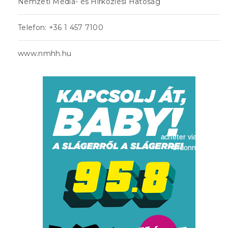
Nemzeti Média- és Hírközlési Hatóság
Telefon: +36 1 457 7100
www.nmhh.hu
acheter viagra sans
ordonnance