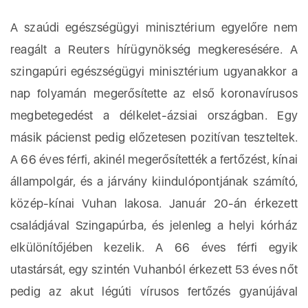
A szaúdi egészségügyi minisztérium egyelőre nem
reagált a Reuters hírügynökség megkeresésére. A
szingapúri egészségügyi minisztérium ugyanakkor a
nap folyamán megerősítette az első koronavírusos
megbetegedést a délkelet-ázsiai országban. Egy
másik pácienst pedig előzetesen pozitívan teszteltek.
A 66 éves férfi, akinél megerősítették a fertőzést, kínai
állampolgár, és a járvány kiindulópontjának számító,
közép-kínai Vuhan lakosa. Január 20-án érkezett
családjával Szingapúrba, és jelenleg a helyi kórház
elkülönítőjében kezelik. A 66 éves férfi egyik
utastársát, egy szintén Vuhanból érkezett 53 éves nőt
pedig az akut légúti vírusos fertőzés gyanújával