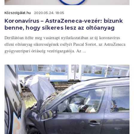
Közszolgálat.hu
2020.05.24. 18:05
Koronavírus – AstraZeneca-vezér: bízunk
benne, hogy sikeres lesz az oltóanyag
Derűlátóan ítélte meg vasárnapi nyilatkozatában az új koronavírus
elleni oltóanyag sikerességének esélyét Pascal Soriot, az AstraZeneca
gyógyszeripari óriáscég vezérigazgatója. Az ...