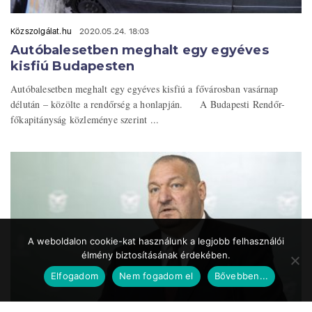
Közszolgálat.hu
2020.05.24. 18:03
Autóbalesetben meghalt egy egyéves
kisfiú Budapesten
Autóbalesetben meghalt egy egyéves kisfiú a fővárosban vasárnap
délután – közölte a rendőrség a honlapján. A Budapesti Rendőr-
főkapitányság közleménye szerint ...
A weboldalon cookie-kat használunk a legjobb felhasználói
élmény biztosításának érdekében.
Elfogadom
Nem fogadom el
Bővebben...