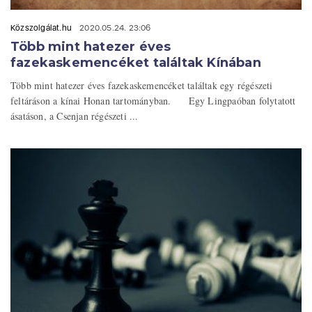
Közszolgálat.hu
2020.05.24. 23:06
Több mint hatezer éves
fazekaskemencéket találtak Kínában
Több mint hatezer éves fazekaskemencéket találtak egy régészeti
feltáráson a kínai Honan tartományban. Egy Lingpaóban folytatott
ásatáson, a Csenjan régészeti ...