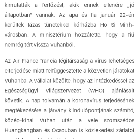
kimutatták a fertőzést, akik ennek ellenére „jó
állapotban” vannak. Az apa és fia január 22-én
kerültek lázas tünetekkel kórházba Ho Si Minh-
városban. A minisztérium hozzátette, hogy a fiú
nemrég tért vissza Vuhanból.
Az Air France francia légitársaság a vírus lehetséges
elterjedése miatt felfüggesztette a közvetlen járatokat
Vuhanba. A vállalat közölte, hogy az intézkedéssel az
Egészségügyi Világszervezet (WHO) ajánlásait
követik. A nap folyamán a koronavírus terjedésének
megfékezésére a járvány kiindulópontjának számító,
közép-kínai Vuhan után a vele szomszédos
Huangkangban és Ocsouban is közlekedési zárlatot