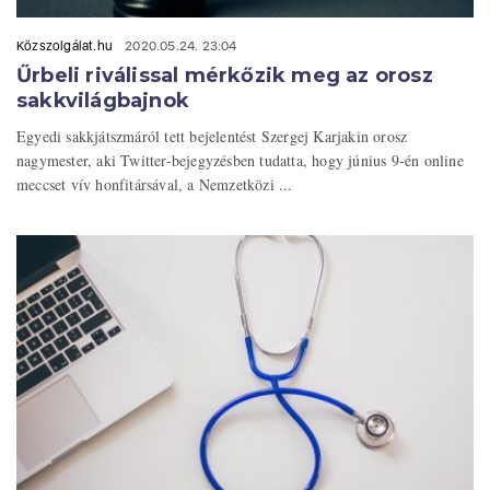
Közszolgálat.hu
2020.05.24. 23:04
Űrbeli riválissal mérkőzik meg az orosz
sakkvilágbajnok
Egyedi sakkjátszmáról tett bejelentést Szergej Karjakin orosz
nagymester, aki Twitter-bejegyzésben tudatta, hogy június 9-én online
meccset vív honfitársával, a Nemzetközi ...