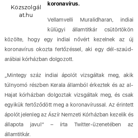
koronavírus.
Közszolgál
at.hu
Vellamvelli Muralidharan, indiai
külügyi államtitkár csütörtökön
közölte, hogy egy indiai nővért kezelnek az új
koronavírus okozta fertőzéssel, aki egy dél-szaúd-
arábiai kórházban dolgozott.
„Mintegy száz indiai ápolót vizsgáltak meg, akik
túlnyomó részben Kerala államból érkeztek és az al-
Hajat kórházban dolgoztak vizsgáltak meg, és csak
egyikük fertőződött meg a koronavírussal. Az érintett
ápolót jelenleg az Ászír Nemzeti Kórházban kezelik és
állapota javul” – írta Twitter-üzenetében az
államtitkár.