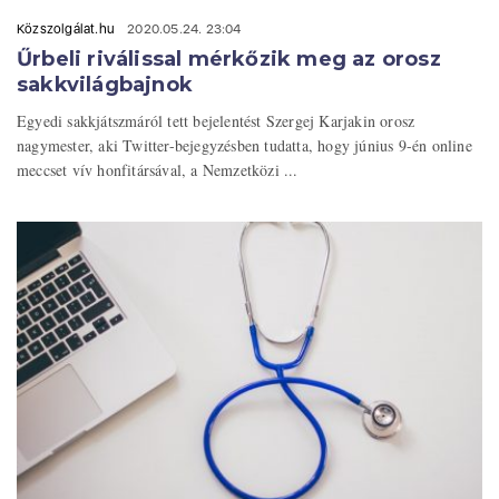
Közszolgálat.hu
2020.05.24. 23:04
Űrbeli riválissal mérkőzik meg az orosz
sakkvilágbajnok
Egyedi sakkjátszmáról tett bejelentést Szergej Karjakin orosz
nagymester, aki Twitter-bejegyzésben tudatta, hogy június 9-én online
meccset vív honfitársával, a Nemzetközi ...