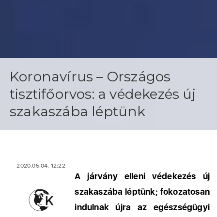
Koronavírus – Országos
tisztifőorvos: a védekezés új
szakaszába léptünk
2020.05.04. 12:22
A járvány elleni védekezés új
szakaszába léptünk; fokozatosan
indulnak újra az egészségügyi