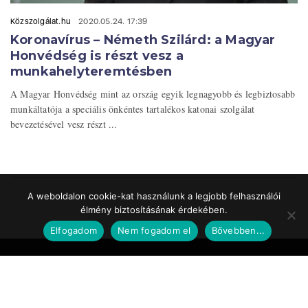
Közszolgálat.hu
2020.05.24. 17:39
Koronavírus – Németh Szilárd: a Magyar
Honvédség is részt vesz a
munkahelyteremtésben
A Magyar Honvédség mint az ország egyik legnagyobb és legbiztosabb
munkáltatója a speciális önkéntes tartalékos katonai szolgálat
bevezetésével vesz részt ...
A weboldalon cookie-kat használunk a legjobb felhasználói
élmény biztosításának érdekében.
Elfogadom
Nem fogadom el
Bővebben...
Impresszum
Médiaajánlat
Szerzői jogok
Facebook