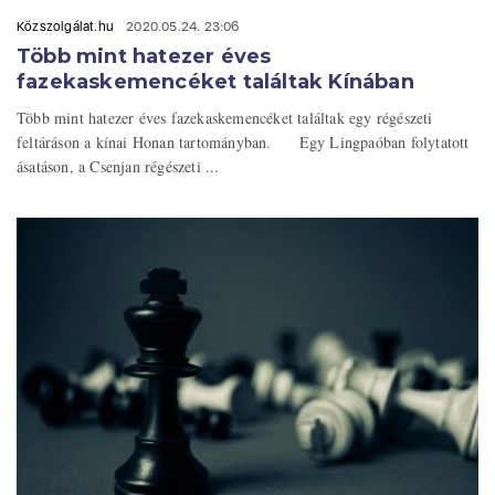
Közszolgálat.hu
2020.05.24. 23:06
Több mint hatezer éves
fazekaskemencéket találtak Kínában
Több mint hatezer éves fazekaskemencéket találtak egy régészeti
feltáráson a kínai Honan tartományban. Egy Lingpaóban folytatott
ásatáson, a Csenjan régészeti ...