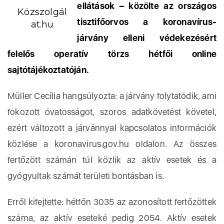
ellátások – közölte az országos
Közszolgál
tisztifőorvos a koronavírus-
at.hu
járvány elleni védekezésért
felelős operatív törzs hétfői online
sajtótájékoztatóján.
Müller Cecília hangsúlyozta: a járvány folytatódik, ami
fokozott óvatosságot, szoros adatkövetést követel,
ezért változott a járvánnyal kapcsolatos információk
közlése a koronavirus.gov.hu oldalon. Az összes
fertőzött számán túl közlik az aktív esetek és a
gyógyultak számát területi bontásban is.
Erről kifejtette: hétfőn 3035 az azonosított fertőzöttek
száma, az aktív eseteké pedig 2054. Aktív esetek