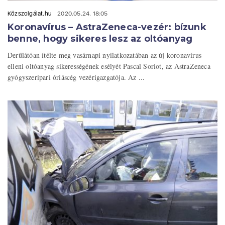
Közszolgálat.hu
2020.05.24. 18:05
Koronavírus – AstraZeneca-vezér: bízunk
benne, hogy sikeres lesz az oltóanyag
Derűlátóan ítélte meg vasárnapi nyilatkozatában az új koronavírus
elleni oltóanyag sikerességének esélyét Pascal Soriot, az AstraZeneca
gyógyszeripari óriáscég vezérigazgatója. Az ...